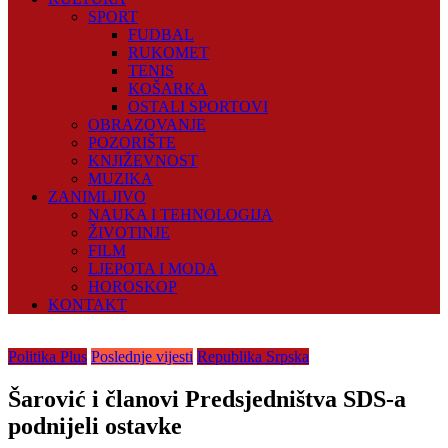
SPORT
FUDBAL
RUKOMET
TENIS
KOŠARKA
OSTALI SPORTOVI
OBRAZOVANJE
POZORIŠTE
KNJIŽEVNOST
MUZIKA
ZANIMLJIVO
NAUKA I TEHNOLOGIJA
ŽIVOTINJE
FILM
LJEPOTA I MODA
HOROSKOP
KONTAKT
Politika Plus
Poslednje vijesti
Republika Srpska
Šarović i članovi Predsjedništva SDS-a
podnijeli ostavke