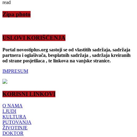
read
Zipa photo
USLOVI KORIŠĆENJA
Portal novostiplus.org sastoji se od vlastitih sadržaja, sadržaja
partnera i oglašivača, besplatnih sadržaja , sadržaja kreiranih
od strane posjetilaca , te linkova na vanjske stranice.
IMPRESUM
KORISNI LINKOVI
O NAMA
LJUDI
KULTURA
PUTOVANJA
ŽIVOTINJE
DOKTOR