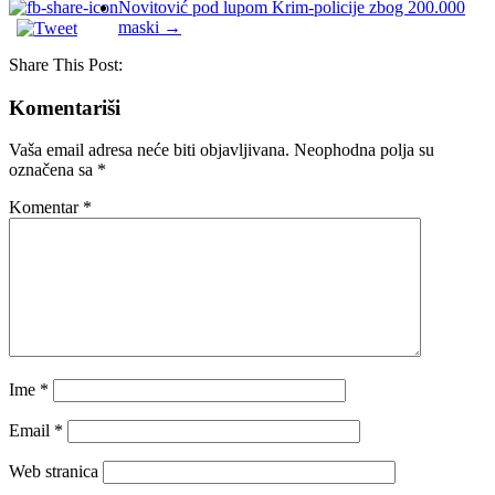
Novitović pod lupom Krim-policije zbog 200.000
maski
→
Share This Post:
Komentariši
Vaša email adresa neće biti objavljivana.
Neophodna polja su
označena sa
*
Komentar
*
Ime
*
Email
*
Web stranica