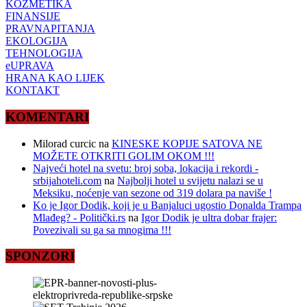
KOZMETIKA
FINANSIJE
PRAVNAPITANJA
EKOLOGIJA
TEHNOLOGIJA
eUPRAVA
HRANA KAO LIJEK
KONTAKT
KOMENTARI
Milorad curcic
na
KINESKE KOPIJE SATOVA NE
MOŽETE OTKRITI GOLIM OKOM !!!
Najveći hotel na svetu: broj soba, lokacija i rekordi -
srbijahoteli.com
na
Najbolji hotel u svijetu nalazi se u
Meksiku, noćenje van sezone od 319 dolara pa naviše !
Ko je Igor Dodik, koji je u Banjaluci ugostio Donalda Trampa
Mlađeg? - Politički.rs
na
Igor Dodik je ultra dobar frajer:
Povezivali su ga sa mnogima !!!
SPONZORI