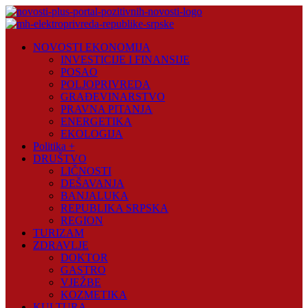
Skip
to
content
Novosti
NOVOSTI EKONOMIJA
Plus
INVESTICIJE I FINANSIJE
POSAO
Portal
POLJOPRIVREDA
pozitivnih
GRAĐEVINARSTVO
vijesti
PRAVNA PITANJA
ENERGETIKA
EKOLOGIJA
Politika +
DRUŠTVO
LIČNOSTI
DEŠAVANJA
BANJALUKA
REPUBLIKA SRPSKA
REGION
TURIZAM
ZDRAVLJE
DOKTOR
GASTRO
VJEŽBE
KOZMETIKA
KULTURA