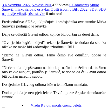
3 Novembra, 2022
Novosti Plus
477 Views
0 Comments
Mirko
Šarović
,
mirko šarović ostavka
,
Opšti izbori u BiH 2022
,
SDS
,
SDS
najnovije vijesti
,
sds ostavke
0 min read
Predsjedništvo SDS-a, uključujući i predsjednika ove stranke Mirka
Šarovića podnijelo je ostavke.
Dalje će odlučiti Glavni odbor, koji će biti održan za deset dana.
“Ovo je bio logičan slijed”, rekao je Šarović, te dodao da stranka
nikako ne može biti zadovoljna izborima u BiH.
“Idemo na Glavni odbor. Tamo ćemo sve odlučiti”, dodao je
Šarović.
“Nećemo da uljepšavamo na bilo koji način i ne želimo da tražimo
bilo kakve alibije”, poručio je Šarović, te dodao da će Glavni odbor
biti održan narednu subotu.
Do sjednice Glavnog odbora biće u tehničkom mandatu.
Dodao je i da je neuspjeh Jelene Trivić i poraz Srpske demokratske
stranke.
←
Vlada RS ograničila cijenu peleta