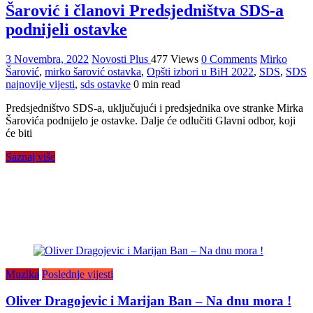
Šarović i članovi Predsjedništva SDS-a
podnijeli ostavke
3 Novembra, 2022
Novosti Plus
477 Views
0 Comments
Mirko
Šarović
,
mirko šarović ostavka
,
Opšti izbori u BiH 2022
,
SDS
,
SDS
najnovije vijesti
,
sds ostavke
0 min read
Predsjedništvo SDS-a, uključujući i predsjednika ove stranke Mirka
Šarovića podnijelo je ostavke. Dalje će odlučiti Glavni odbor, koji
će biti
Saznaj više
Muzika
Poslednje vijesti
Oliver Dragojevic i Marijan Ban – Na dnu mora !