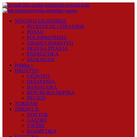
Skip
to
content
Novosti
NOVOSTI EKONOMIJA
Plus
INVESTICIJE I FINANSIJE
POSAO
Portal
POLJOPRIVREDA
pozitivnih
GRAĐEVINARSTVO
vijesti
PRAVNA PITANJA
ENERGETIKA
EKOLOGIJA
Politika +
DRUŠTVO
LIČNOSTI
DEŠAVANJA
BANJALUKA
REPUBLIKA SRPSKA
REGION
TURIZAM
ZDRAVLJE
DOKTOR
GASTRO
VJEŽBE
KOZMETIKA
KULTURA