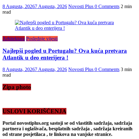
8 Augusta, 2026
7 Augusta, 2026
Novosti Plus
0 Comments
2 min
read
Arhitektura
Poslednje vijesti
Najlepši pogled u Portugalu? Ova kuća pretvara
Atlantik u deo enterijera !
8 Augusta, 2026
7 Augusta, 2026
Novosti Plus
0 Comments
3 min
read
Zipa photo
USLOVI KORIŠĆENJA
Portal novostiplus.org sastoji se od vlastitih sadržaja, sadržaja
partnera i oglašivača, besplatnih sadržaja , sadržaja kreiranih
od strane posjetilaca , te linkova na vanjske stranice.