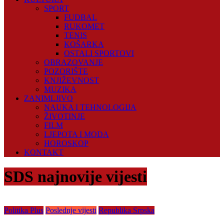
SPORT
FUDBAL
RUKOMET
TENIS
KOŠARKA
OSTALI SPORTOVI
OBRAZOVANJE
POZORIŠTE
KNJIŽEVNOST
MUZIKA
ZANIMLJIVO
NAUKA I TEHNOLOGIJA
ŽIVOTINJE
FILM
LJEPOTA I MODA
HOROSKOP
KONTAKT
SDS najnovije vijesti
Politika Plus
Poslednje vijesti
Republika Srpska