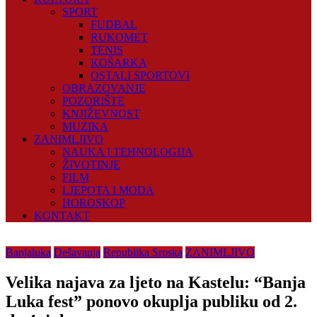
SPORT
FUDBAL
RUKOMET
TENIS
KOŠARKA
OSTALI SPORTOVI
OBRAZOVANJE
POZORIŠTE
KNJIŽEVNOST
MUZIKA
ZANIMLJIVO
NAUKA I TEHNOLOGIJA
ŽIVOTINJE
FILM
LJEPOTA I MODA
HOROSKOP
KONTAKT
Banjaluka
Dešavanja
Republika Srpska
ZANIMLJIVO
Velika najava za ljeto na Kastelu: “Banja
Luka fest” ponovo okuplja publiku od 2.