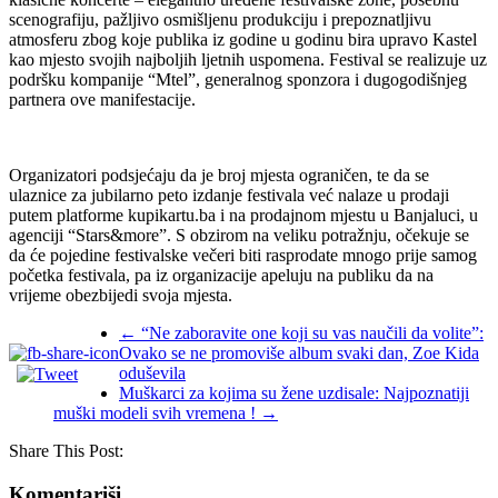
scenografiju, pažljivo osmišljenu produkciju i prepoznatljivu
atmosferu zbog koje publika iz godine u godinu bira upravo Kastel
kao mjesto svojih najboljih ljetnih uspomena. Festival se realizuje uz
podršku kompanije “Mtel”, generalnog sponzora i dugogodišnjeg
partnera ove manifestacije.
Organizatori podsjećaju da je broj mjesta ograničen, te da se
ulaznice za jubilarno peto izdanje festivala već nalaze u prodaji
putem platforme kupikartu.ba i na prodajnom mjestu u Banjaluci, u
agenciji “Stars&more”. S obzirom na veliku potražnju, očekuje se
da će pojedine festivalske večeri biti rasprodate mnogo prije samog
početka festivala, pa iz organizacije apeluju na publiku da na
vrijeme obezbijedi svoja mjesta.
←
“Ne zaboravite one koji su vas naučili da volite”:
Ovako se ne promoviše album svaki dan, Zoe Kida
oduševila
Muškarci za kojima su žene uzdisale: Najpoznatiji
muški modeli svih vremena !
→
Share This Post:
Komentariši