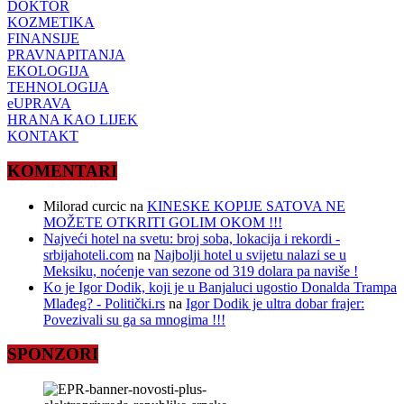
DOKTOR
KOZMETIKA
FINANSIJE
PRAVNAPITANJA
EKOLOGIJA
TEHNOLOGIJA
eUPRAVA
HRANA KAO LIJEK
KONTAKT
KOMENTARI
Milorad curcic
na
KINESKE KOPIJE SATOVA NE
MOŽETE OTKRITI GOLIM OKOM !!!
Najveći hotel na svetu: broj soba, lokacija i rekordi -
srbijahoteli.com
na
Najbolji hotel u svijetu nalazi se u
Meksiku, noćenje van sezone od 319 dolara pa naviše !
Ko je Igor Dodik, koji je u Banjaluci ugostio Donalda Trampa
Mlađeg? - Politički.rs
na
Igor Dodik je ultra dobar frajer:
Povezivali su ga sa mnogima !!!
SPONZORI