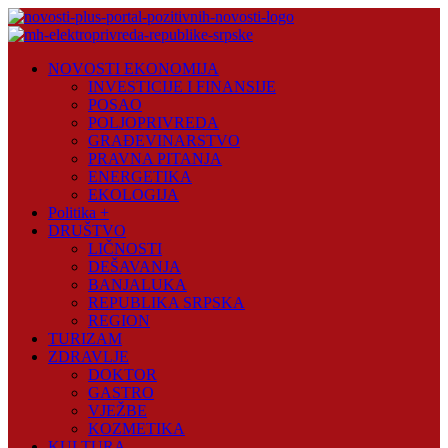
Skip
to
content
Novosti
NOVOSTI EKONOMIJA
Plus
INVESTICIJE I FINANSIJE
POSAO
Portal
POLJOPRIVREDA
pozitivnih
GRAĐEVINARSTVO
vijesti
PRAVNA PITANJA
ENERGETIKA
EKOLOGIJA
Politika +
DRUŠTVO
LIČNOSTI
DEŠAVANJA
BANJALUKA
REPUBLIKA SRPSKA
REGION
TURIZAM
ZDRAVLJE
DOKTOR
GASTRO
VJEŽBE
KOZMETIKA
KULTURA