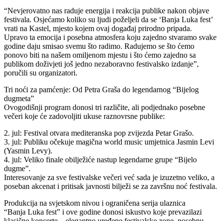
“Nevjerovatno nas raduje energija i reakcija publike nakon objave
festivala. Osjećamo koliko su ljudi poželjeli da se ‘Banja Luka fest’
vrati na Kastel, mjesto kojem ovaj događaj prirodno pripada.
Upravo ta emocija i posebna atmosfera koju zajedno stvaramo svake
godine daju smisao svemu što radimo. Radujemo se što ćemo
ponovo biti na našem omiljenom mjestu i što ćemo zajedno sa
publikom doživjeti još jedno nezaboravno festivalsko izdanje”,
poručili su organizatori.
Tri noći za pamćenje: Od Petra Graša do legendarnog “Bijelog
dugmeta”
Ovogodišnji program donosi tri različite, ali podjednako posebne
večeri koje će zadovoljiti ukuse raznovrsne publike:
2. jul: Festival otvara mediteranska pop zvijezda Petar Grašo.
3. jul: Publiku očekuje magična world music umjetnica Jasmin Levi
(Yasmin Levy).
4. jul: Veliko finale obilježiće nastup legendarne grupe “Bijelo
dugme”.
Interesovanje za sve festivalske večeri već sada je izuzetno veliko, a
poseban akcenat i pritisak javnosti bilježi se za završnu noć festivala.
Produkcija na svjetskom nivou i ograničena serija ulaznica
“Banja Luka fest” i ove godine donosi iskustvo koje prevazilazi
klasične koncerte – elegantno uređene festivalske zone, posebnu