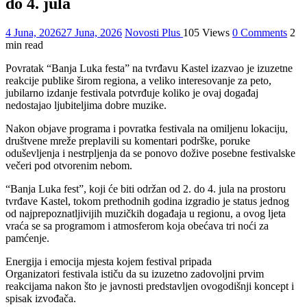
do 4. jula
4 Juna, 2026
27 Juna, 2026
Novosti Plus
105 Views
0 Comments
2
min read
Povratak “Banja Luka festa” na tvrđavu Kastel izazvao je izuzetne
reakcije publike širom regiona, a veliko interesovanje za peto,
jubilarno izdanje festivala potvrđuje koliko je ovaj događaj
nedostajao ljubiteljima dobre muzike.
Nakon objave programa i povratka festivala na omiljenu lokaciju,
društvene mreže preplavili su komentari podrške, poruke
oduševljenja i nestrpljenja da se ponovo dožive posebne festivalske
večeri pod otvorenim nebom.
“Banja Luka fest”, koji će biti održan od 2. do 4. jula na prostoru
tvrđave Kastel, tokom prethodnih godina izgradio je status jednog
od najprepoznatljivijih muzičkih događaja u regionu, a ovog ljeta
vraća se sa programom i atmosferom koja obećava tri noći za
pamćenje.
Energija i emocija mjesta kojem festival pripada
Organizatori festivala ističu da su izuzetno zadovoljni prvim
reakcijama nakon što je javnosti predstavljen ovogodišnji koncept i
spisak izvođača.