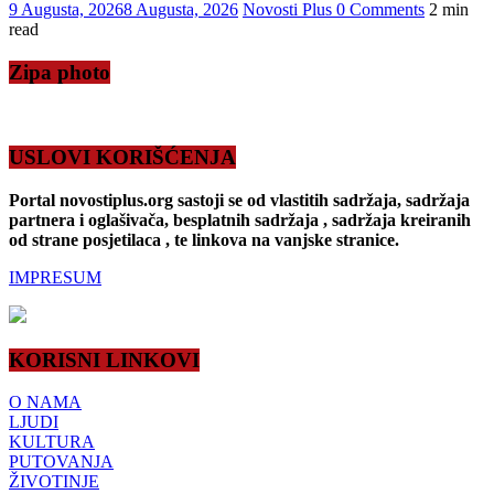
9 Augusta, 2026
8 Augusta, 2026
Novosti Plus
0 Comments
2 min
read
Zipa photo
USLOVI KORIŠĆENJA
Portal novostiplus.org sastoji se od vlastitih sadržaja, sadržaja
partnera i oglašivača, besplatnih sadržaja , sadržaja kreiranih
od strane posjetilaca , te linkova na vanjske stranice.
IMPRESUM
KORISNI LINKOVI
O NAMA
LJUDI
KULTURA
PUTOVANJA
ŽIVOTINJE