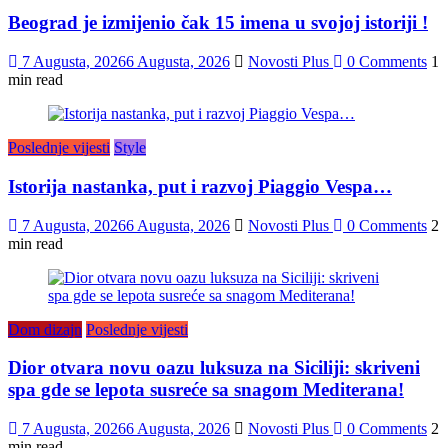
Beograd je izmijenio čak 15 imena u svojoj istoriji !
7 Augusta, 2026
6 Augusta, 2026
Novosti Plus
0 Comments
1
min read
Poslednje vijesti
Style
Istorija nastanka, put i razvoj Piaggio Vespa…
7 Augusta, 2026
6 Augusta, 2026
Novosti Plus
0 Comments
2
min read
Dom dizajn
Poslednje vijesti
Dior otvara novu oazu luksuza na Siciliji: skriveni
spa gde se lepota susreće sa snagom Mediterana!
7 Augusta, 2026
6 Augusta, 2026
Novosti Plus
0 Comments
2
min read