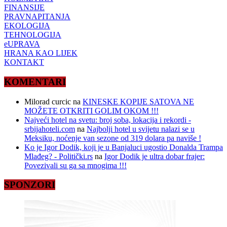
FINANSIJE
PRAVNAPITANJA
EKOLOGIJA
TEHNOLOGIJA
eUPRAVA
HRANA KAO LIJEK
KONTAKT
KOMENTARI
Milorad curcic
na
KINESKE KOPIJE SATOVA NE
MOŽETE OTKRITI GOLIM OKOM !!!
Najveći hotel na svetu: broj soba, lokacija i rekordi -
srbijahoteli.com
na
Najbolji hotel u svijetu nalazi se u
Meksiku, noćenje van sezone od 319 dolara pa naviše !
Ko je Igor Dodik, koji je u Banjaluci ugostio Donalda Trampa
Mlađeg? - Politički.rs
na
Igor Dodik je ultra dobar frajer:
Povezivali su ga sa mnogima !!!
SPONZORI