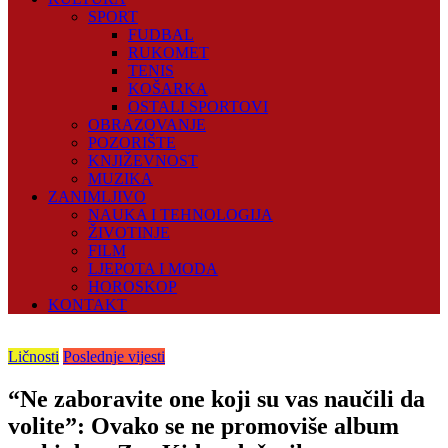
SPORT
FUDBAL
RUKOMET
TENIS
KOŠARKA
OSTALI SPORTOVI
OBRAZOVANJE
POZORIŠTE
KNJIŽEVNOST
MUZIKA
ZANIMLJIVO
NAUKA I TEHNOLOGIJA
ŽIVOTINJE
FILM
LJEPOTA I MODA
HOROSKOP
KONTAKT
Ličnosti
Poslednje vijesti
“Ne zaboravite one koji su vas naučili da
volite”: Ovako se ne promoviše album