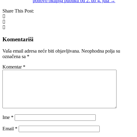
ponovo okuplja publiku od 2. do 4. jula
→
Share This Post:
Komentariši
Vaša email adresa neće biti objavljivana.
Neophodna polja su
označena sa
*
Komentar
*
Ime
*
Email
*