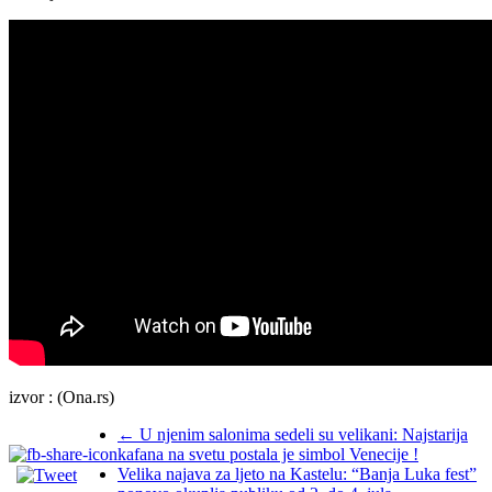
izvor : (Ona.rs)
←
U njenim salonima sedeli su velikani: Najstarija
kafana na svetu postala je simbol Venecije !
Velika najava za ljeto na Kastelu: “Banja Luka fest”