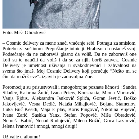
Foto: Miša Obradović
– Cosmic delivery za mene znači vraćenje sebi. Potragu za smislom.
Potrebu za suštinom. Prepuštanje intuiciji. Hrabrsot da ostaneš svoj.
Podsećanje da ne zaboraviš glasno da voliš. Da ne zaboraviš one
koji su te naučili da voliš i da se za njih boriš zauvek. Cosmic
Delivery je umetnost uživanja u svakodnevnici i zahvalnost na
svemu što imaš. Moj Cosmic Delivery koji poručuje “Nešto mi se
čini da možeš sve”- izjavila je zadovoljna Zoe.
Poromociju su prisustvovali i mnogobrojne poznate ličnosti : Sandra
Silađev, Katarina Žutić, Ivana Peters, Konstrakta, Miona Marković,
Vanja Ejdus, Aleksandra Janković Splića, Goran Jevtić, Boško
Jakovljević, Vesna Dedić, Nataša Mihajlović, Bojana Stamenov,
Luka Buč Kesidi, Maja E play, Boris Pingović, Nikolina Vujević,
Ivana Zarić, Sashka Yanx, Stefan Popović, Miša Obradović,
Nebojša Babić, Nenad Radujević, Milena Božić, Goca Lazarević,
Jelena Ivanović i mnogi, mnogi drugi!
Uživajte u albumu!