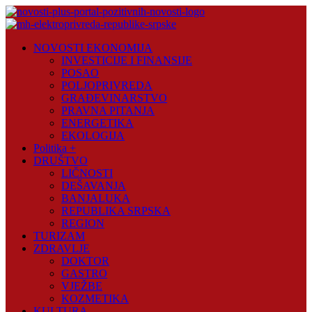
Skip
to
content
Novosti
NOVOSTI EKONOMIJA
Plus
INVESTICIJE I FINANSIJE
POSAO
Portal
POLJOPRIVREDA
pozitivnih
GRAĐEVINARSTVO
vijesti
PRAVNA PITANJA
ENERGETIKA
EKOLOGIJA
Politika +
DRUŠTVO
LIČNOSTI
DEŠAVANJA
BANJALUKA
REPUBLIKA SRPSKA
REGION
TURIZAM
ZDRAVLJE
DOKTOR
GASTRO
VJEŽBE
KOZMETIKA
KULTURA