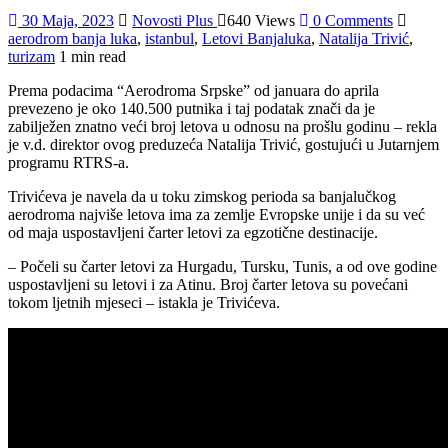
30 Maja, 2023
Novosti Plus
640 Views
0 Comments
aerodrom banja luka
,
istanbul
,
Letovi Banjaluka
,
Natalija Trivić
,
turizam
1 min read
Prema podacima “Aerodroma Srpske” od januara do aprila
prevezeno je oko 140.500 putnika i taj podatak znači da je
zabilježen znatno veći broj letova u odnosu na prošlu godinu – rekla
je v.d. direktor ovog preduzeća Natalija Trivić, gostujući u Јutarnjem
programu RTRS-a.
Trivićeva je navela da u toku zimskog perioda sa banjalučkog
aerodroma najviše letova ima za zemlje Evropske unije i da su već
od maja uspostavljeni čarter letovi za egzotične destinacije.
– Počeli su čarter letovi za Hurgadu, Tursku, Tunis, a od ove godine
uspostavljeni su letovi i za Atinu. Broj čarter letova su povećani
tokom ljetnih mjeseci – istakla je Trivićeva.