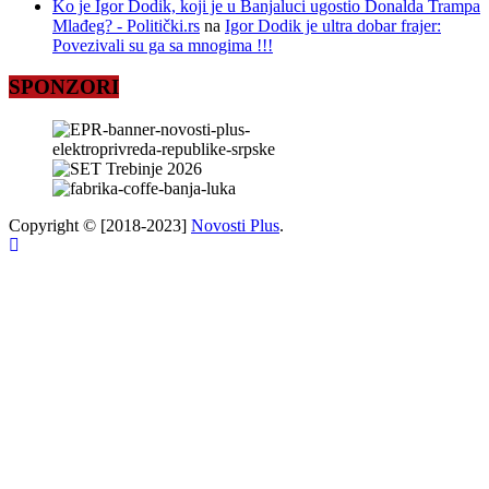
Ko je Igor Dodik, koji je u Banjaluci ugostio Donalda Trampa
Mlađeg? - Politički.rs
na
Igor Dodik je ultra dobar frajer:
Povezivali su ga sa mnogima !!!
SPONZORI
Copyright © [2018-2023]
Novosti Plus
.