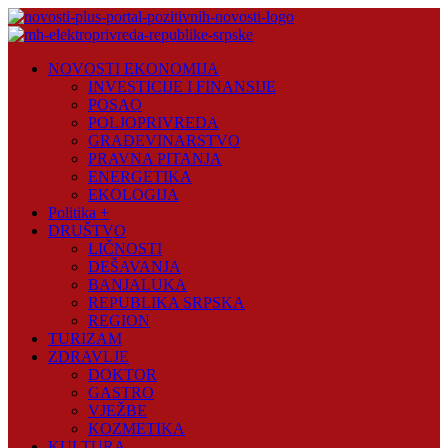
Skip
to
content
Novosti
NOVOSTI EKONOMIJA
Plus
INVESTICIJE I FINANSIJE
POSAO
Portal
POLJOPRIVREDA
pozitivnih
GRAĐEVINARSTVO
vijesti
PRAVNA PITANJA
ENERGETIKA
EKOLOGIJA
Politika +
DRUŠTVO
LIČNOSTI
DEŠAVANJA
BANJALUKA
REPUBLIKA SRPSKA
REGION
TURIZAM
ZDRAVLJE
DOKTOR
GASTRO
VJEŽBE
KOZMETIKA
KULTURA