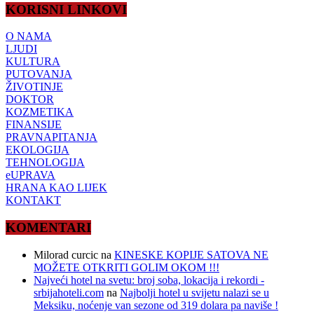
KORISNI LINKOVI
O NAMA
LJUDI
KULTURA
PUTOVANJA
ŽIVOTINJE
DOKTOR
KOZMETIKA
FINANSIJE
PRAVNAPITANJA
EKOLOGIJA
TEHNOLOGIJA
eUPRAVA
HRANA KAO LIJEK
KONTAKT
KOMENTARI
Milorad curcic
na
KINESKE KOPIJE SATOVA NE
MOŽETE OTKRITI GOLIM OKOM !!!
Najveći hotel na svetu: broj soba, lokacija i rekordi -
srbijahoteli.com
na
Najbolji hotel u svijetu nalazi se u
Meksiku, noćenje van sezone od 319 dolara pa naviše !