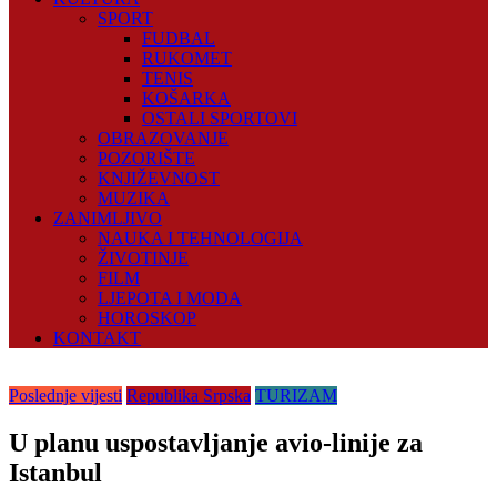
SPORT
FUDBAL
RUKOMET
TENIS
KOŠARKA
OSTALI SPORTOVI
OBRAZOVANJE
POZORIŠTE
KNJIŽEVNOST
MUZIKA
ZANIMLJIVO
NAUKA I TEHNOLOGIJA
ŽIVOTINJE
FILM
LJEPOTA I MODA
HOROSKOP
KONTAKT
Poslednje vijesti
Republika Srpska
TURIZAM
U planu uspostavljanje avio-linije za
Istanbul