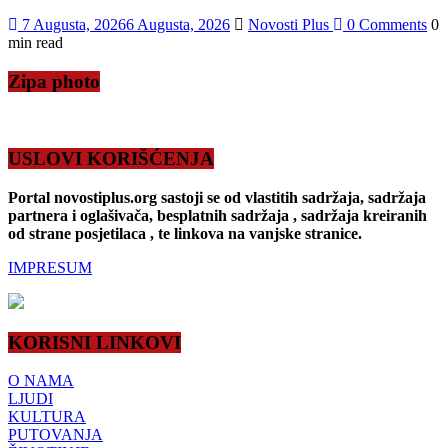
7 Augusta, 2026
6 Augusta, 2026
Novosti Plus
0 Comments
0
min read
Zipa photo
USLOVI KORIŠĆENJA
Portal novostiplus.org sastoji se od vlastitih sadržaja, sadržaja
partnera i oglašivača, besplatnih sadržaja , sadržaja kreiranih
od strane posjetilaca , te linkova na vanjske stranice.
IMPRESUM
KORISNI LINKOVI
O NAMA
LJUDI
KULTURA
PUTOVANJA