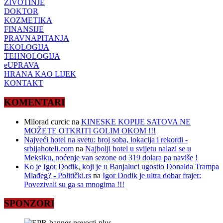
ŽIVOTINJE
DOKTOR
KOZMETIKA
FINANSIJE
PRAVNAPITANJA
EKOLOGIJA
TEHNOLOGIJA
eUPRAVA
HRANA KAO LIJEK
KONTAKT
KOMENTARI
Milorad curcic
na
KINESKE KOPIJE SATOVA NE
MOŽETE OTKRITI GOLIM OKOM !!!
Najveći hotel na svetu: broj soba, lokacija i rekordi -
srbijahoteli.com
na
Najbolji hotel u svijetu nalazi se u
Meksiku, noćenje van sezone od 319 dolara pa naviše !
Ko je Igor Dodik, koji je u Banjaluci ugostio Donalda Trampa
Mlađeg? - Politički.rs
na
Igor Dodik je ultra dobar frajer:
Povezivali su ga sa mnogima !!!
SPONZORI