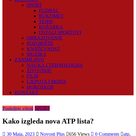
SPORT
FUDBAL
RUKOMET
TENIS
KOŠARKA
OSTALI SPORTOVI
OBRAZOVANJE
POZORIŠTE
KNJIŽEVNOST
MUZIKA
ZANIMLJIVO
NAUKA I TEHNOLOGIJA
ŽIVOTINJE
FILM
LJEPOTA I MODA
HOROSKOP
KONTAKT
Poslednje vijesti
SPORT
Kako izgleda nova ATP lista?
30 Maja, 2023
Novosti Plus
656 Views
0 Comments
atp
,