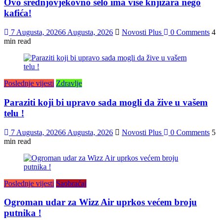
Ovo srednjovjekovno selo ima više knjižara nego
kafića!
7 Augusta, 2026
6 Augusta, 2026
Novosti Plus
0 Comments
4
min read
Poslednje vijesti
Zdravlje
Paraziti koji bi upravo sada mogli da žive u vašem
telu !
7 Augusta, 2026
6 Augusta, 2026
Novosti Plus
0 Comments
5
min read
Poslednje vijesti
Saobraćaj
Ogroman udar za Wizz Air uprkos većem broju
putnika !