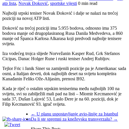
atp lista
,
Novak Đoković
,
sportske vijesti
0 min read
Najbolji srpski teniser Novak Đoković i dalje se nalazi na trećoj
poziciji na novoj ATP listi.
Đoković na trećoj poziciji ima 5.955 bodova, odnosno ima 375
bodova manje od drugoplasiranog Rusa Danila Medvedeva, a 860
manje od Španca Karlosa Alkarasa koji predvodi najbolje tenisere
svijeta.
Iza vodećeg trojca slijede Norvežanin Kasper Rud, Grk Stefanos
Cicipas, Danac Holger Rune i ruski teniser Andrej Rubljov.
Tejlor Fric i Јanik Siner su zamijenili pozicije pa je Amerikanac sada
osmi, a Italijan deveti, dok najboljih deset na svijetu kompletira
Kanađanin Feliks Ože-Alijasim, prenosi B92.
Kada je riječ o ostalim srpskim teniserima među najboljih 100 na
svijetu, svi su zabilježili mali pad na listi – Miomir Kecmanović je
sada 37, Dušan Lajović 53, Laslo Đere je na 60. poziciji, dok je
Filip Kecmanović 93. igrač svijeta.
←
U planu uspostavljanje avio-linije za Istanbul
Da li ste spremni za kneževsku transverzalu?
→
Share This Post: