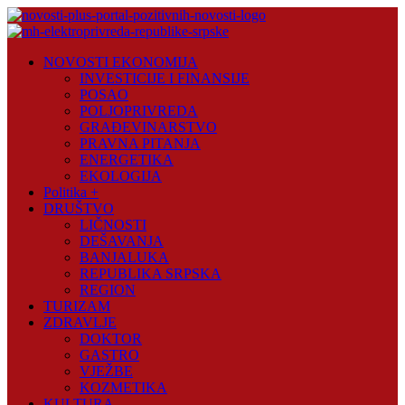
Skip
to
content
Novosti
NOVOSTI EKONOMIJA
Plus
INVESTICIJE I FINANSIJE
POSAO
Portal
POLJOPRIVREDA
pozitivnih
GRAĐEVINARSTVO
vijesti
PRAVNA PITANJA
ENERGETIKA
EKOLOGIJA
Politika +
DRUŠTVO
LIČNOSTI
DEŠAVANJA
BANJALUKA
REPUBLIKA SRPSKA
REGION
TURIZAM
ZDRAVLJE
DOKTOR
GASTRO
VJEŽBE
KOZMETIKA
KULTURA