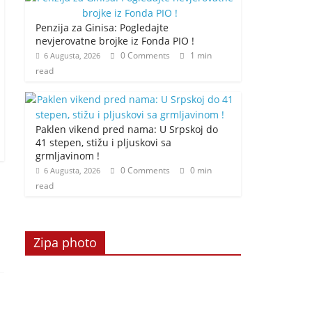
Penzija za Ginisa: Pogledajte
nevjerovatne brojke iz Fonda PIO !
0 Comments
1 min
6 Augusta, 2026
read
Paklen vikend pred nama: U Srpskoj do
41 stepen, stižu i pljuskovi sa
grmljavinom !
0 Comments
0 min
6 Augusta, 2026
read
Zipa photo