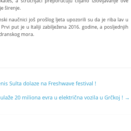
ates, a stručnjaci preporučuju ciljano izlovljavanje ove
e širenje.
ki naučnici još prošlog ljeta upozorili su da je riba lav u
vi put je u Italiji zabilježena 2016. godine, a posljednjih
Jadranskog mora.
nis Sulta dolaze na Freshwave festival !
ulaže 20 miliona evra u električna vozila u Grčkoj !
→