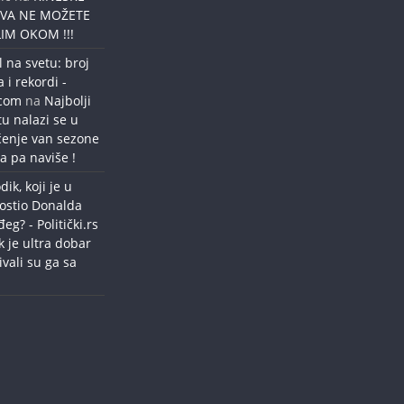
OVA NE MOŽETE
IM OKOM !!!
l na svetu: broj
a i rekordi -
.com
na
Najbolji
tu nalazi se u
ćenje van sezone
a pa naviše !
dik, koji je u
ostio Donalda
g? - Politički.rs
k je ultra dobar
ivali su ga sa