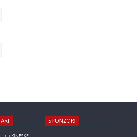
ARI
SPONZORI
ic
na
KINESKE