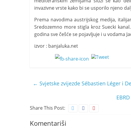
mediteranskim zemljama služi se kao delik
invazivne vrste kako bi se usporilo njeno dalj
Prema navodima austrijskog medija, italijans
Sredozemno more stigla kroz Suecki kanal. Pr
godina sve češće se pojavljuje i u vodama 
izvor : banjaluka.net
←
Svjetske zvijezde Sébastien Léger i De
EBRD 
Share This Post:
Komentariši