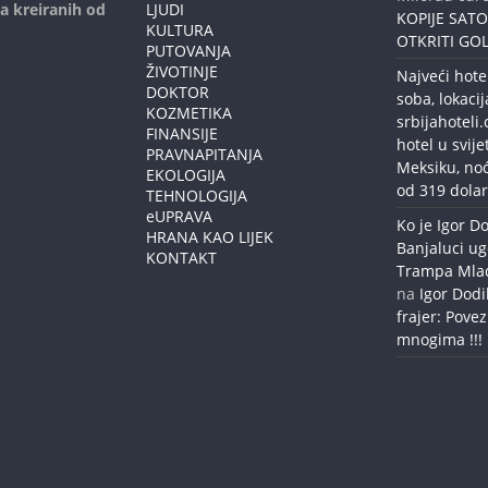
ja kreiranih od
LJUDI
KOPIJE SAT
KULTURA
OTKRITI GOL
PUTOVANJA
ŽIVOTINJE
Najveći hote
DOKTOR
soba, lokacij
KOZMETIKA
srbijahoteli
FINANSIJE
hotel u svije
PRAVNAPITANJA
Meksiku, no
EKOLOGIJA
od 319 dolar
TEHNOLOGIJA
eUPRAVA
Ko je Igor Do
HRANA KAO LIJEK
Banjaluci ug
KONTAKT
Trampa Mlađe
na
Igor Dodi
frajer: Povez
mnogima !!!