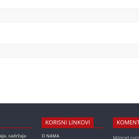
KORISNI LINKOVI
KOMENT
aja, sadržaja
O NAMA
Milorad curc