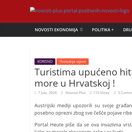
Skip
to
Novosti
content
NOVOSTI EKONOMIJA
POLITIKA +
DRU
Plus
P
o
KORISNO
Poslednje vijesti
r
Turistima upućeno hit
t
more u Hrvatskoj !
a
l
7 Jula, 2026
Novosti Plus
110 Views
0 Comm
p
Austrijski mediji upozorili su svoje gra
o
posebno oprezni zbog sve češće pojave ribe
z
Portal Heute piše da se ova invazivna vrst
i