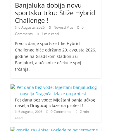
Banjaluka dobija novu
sportsku trku: Stiže Hybrid
Challenge !
6 Augusta, 2026
Novosti Plus
0
Comments
1 min read
Prvo izdanje sportske trke Hybrid
Challenge biće održano 29. avgusta 2026.
godine na Gradskom stadionu u
Banjaluci, a učesnike očekuje spoj
trčanja,
Pet dana bez vode: Mještani banjalučkog
naselja Dragočaj izlaze na protest !
0 Comments
2 min
6 Augusta, 2026
read