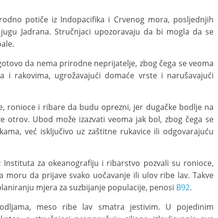
rodno potiče iz Indopacifika i Crvenog mora, posljednjih
 jugu Jadrana. Stručnjaci upozoravaju da bi mogla da se
ale.
u gotovo da nema prirodne neprijatelje, zbog čega se veoma
 i rakovima, ugrožavajući domaće vrste i narušavajući
 ronioce i ribare da budu oprezni, jer dugačke bodlje na
e otrov. Ubod može izazvati veoma jak bol, zbog čega se
ukama, već isključivo uz zaštitne rukavice ili odgovarajuću
z Instituta za okeanografiju i ribarstvo pozvali su ronioce,
 na moru da prijave svako uočavanje ili ulov ribe lav. Takve
planiranju mjera za suzbijanje populacije, penosi
B92
.
odljama, meso ribe lav smatra jestivim. U pojedinim