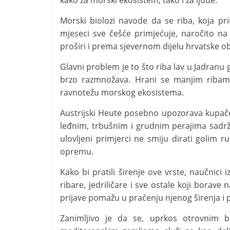
kako za morski ekosistem, tako i za ljude.
t
i
Morski biolozi navode da se riba, koja pri
v
mjeseci sve češće primjećuje, naročito na
n
proširi i prema sjevernom dijelu hrvatske ob
i
Glavni problem je to što riba lav u Jadran
h
brzo razmnožava. Hrani se manjim ribama
v
ravnotežu morskog ekosistema.
i
Austrijski Heute posebno upozorava kupače,
j
leđnim, trbušnim i grudnim perajima sadrž
e
ulovljeni primjerci ne smiju dirati golim r
s
opremu.
t
Kako bi pratili širenje ove vrste, naučnici i
i
ribare, jedriličare i sve ostale koji borave
prijave pomažu u praćenju njenog širenja i 
Zanimljivo je da se, uprkos otrovnim b