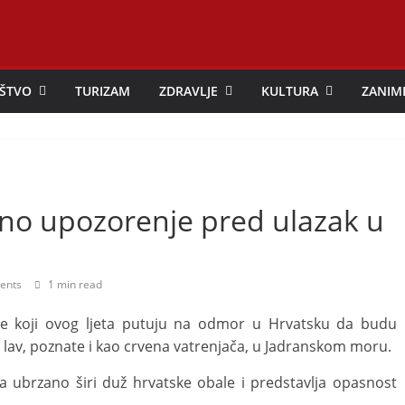
ŠTVO
TURIZAM
ZDRAVLJE
KULTURA
ZANIM
no upozorenje pred ulazak u
ents
1 min read
đane koji ovog ljeta putuju na odmor u Hrvatsku da budu
 lav, poznate i kao crvena vatrenjača, u Jadranskom moru.
a ubrzano širi duž hrvatske obale i predstavlja opasnost