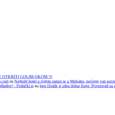
 OTKRITI GOLIM OKOM !!!
li.com
na
Najbolji hotel u svijetu nalazi se u Meksiku, noćenje van sezo
lađeg? - Politički.rs
na
Igor Dodik je ultra dobar frajer: Povezivali su