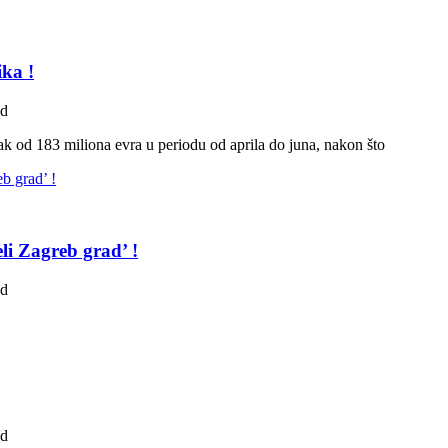
ka !
ad
ak od 183 miliona evra u periodu od aprila do juna, nakon što
li Zagreb grad’ !
ad
ad