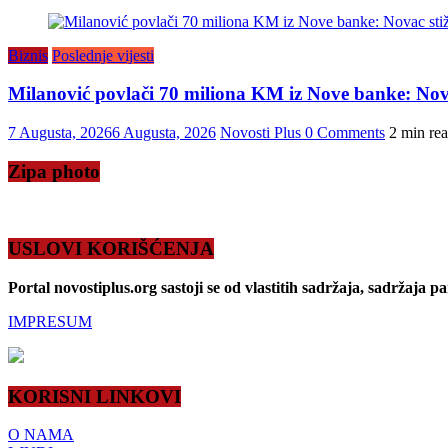
Biznis
Poslednje vijesti
Milanović povlači 70 miliona KM iz Nove banke: Novac
7 Augusta, 2026
6 Augusta, 2026
Novosti Plus
0 Comments
2 min re
Zipa photo
USLOVI KORIŠĆENJA
Portal novostiplus.org sastoji se od vlastitih sadržaja, sadržaja p
IMPRESUM
KORISNI LINKOVI
O NAMA