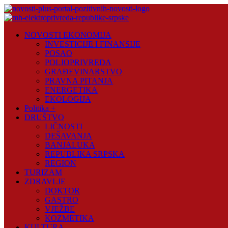
Skip
to
content
Novosti
NOVOSTI EKONOMIJA
Plus
INVESTICIJE I FINANSIJE
POSAO
Portal
POLJOPRIVREDA
pozitivnih
GRAĐEVINARSTVO
vijesti
PRAVNA PITANJA
ENERGETIKA
EKOLOGIJA
Politika +
DRUŠTVO
LIČNOSTI
DEŠAVANJA
BANJALUKA
REPUBLIKA SRPSKA
REGION
TURIZAM
ZDRAVLJE
DOKTOR
GASTRO
VJEŽBE
KOZMETIKA
KULTURA