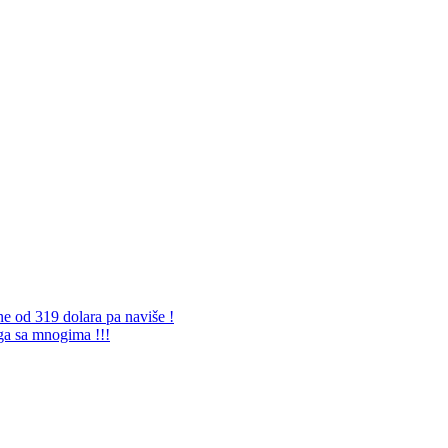
ne od 319 dolara pa naviše !
 ga sa mnogima !!!