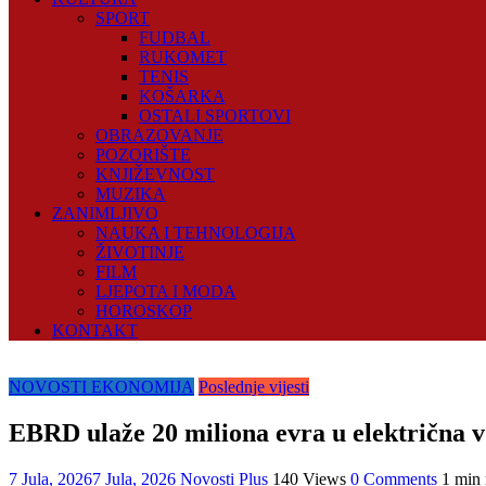
SPORT
FUDBAL
RUKOMET
TENIS
KOŠARKA
OSTALI SPORTOVI
OBRAZOVANJE
POZORIŠTE
KNJIŽEVNOST
MUZIKA
ZANIMLJIVO
NAUKA I TEHNOLOGIJA
ŽIVOTINJE
FILM
LJEPOTA I MODA
HOROSKOP
KONTAKT
NOVOSTI EKONOMIJA
Poslednje vijesti
EBRD ulaže 20 miliona evra u električna v
7 Jula, 2026
7 Jula, 2026
Novosti Plus
140 Views
0 Comments
1 min 