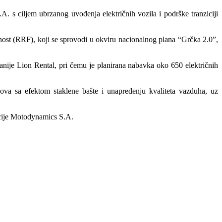
 s ciljem ubrzanog uvođenja električnih vozila i podrške tranziciji
nost (RRF), koji se sprovodi u okviru nacionalnog plana “Grčka 2.0”,
nije Lion Rental, pri čemu je planirana nabavka oko 650 električnih
sova sa efektom staklene bašte i unapređenju kvaliteta vazduha, uz
acije Motodynamics S.A.