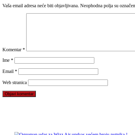
Vaša email adresa neće biti objavljivana.
Neophodna polja su označe
Komentar
*
Ime
*
Email
*
Web stranica