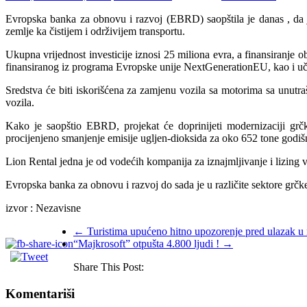
Evropska banka za obnovu i razvoj (EBRD) saopštila je danas , da j
zemlje ka čistijem i održivijem transportu.
Ukupna vrijednost investicije iznosi 25 miliona evra, a finansiranj
finansiranog iz programa Evropske unije NextGenerationEU, kao i u
Sredstva će biti iskorišćena za zamjenu vozila sa motorima sa unut
vozila.
Kako je saopštio EBRD, projekat će doprinijeti modernizaciji grčk
procijenjeno smanjenje emisije ugljen-dioksida za oko 652 tone godiš
Lion Rental jedna je od vodećih kompanija za iznajmljivanje i lizing
Evropska banka za obnovu i razvoj do sada je u različite sektore grčke 
izvor : Nezavisne
←
Turistima upućeno hitno upozorenje pred ulazak u 
“Majkrosoft” otpušta 4.800 ljudi !
→
Share This Post:
Komentariši