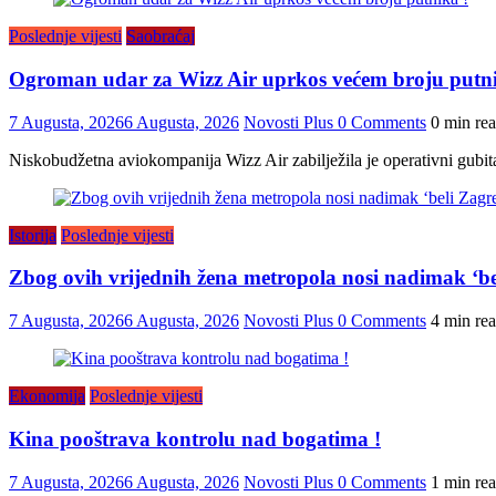
Poslednje vijesti
Saobraćaj
Ogroman udar za Wizz Air uprkos većem broju putni
7 Augusta, 2026
6 Augusta, 2026
Novosti Plus
0 Comments
0 min re
Niskobudžetna aviokompanija Wizz Air zabilježila je operativni gubit
Istorija
Poslednje vijesti
Zbog ovih vrijednih žena metropola nosi nadimak ‘be
7 Augusta, 2026
6 Augusta, 2026
Novosti Plus
0 Comments
4 min re
Ekonomija
Poslednje vijesti
Kina pooštrava kontrolu nad bogatima !
7 Augusta, 2026
6 Augusta, 2026
Novosti Plus
0 Comments
1 min re