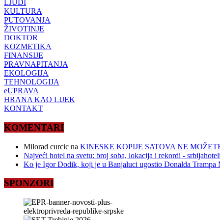
LJUDI
KULTURA
PUTOVANJA
ŽIVOTINJE
DOKTOR
KOZMETIKA
FINANSIJE
PRAVNAPITANJA
EKOLOGIJA
TEHNOLOGIJA
eUPRAVA
HRANA KAO LIJEK
KONTAKT
KOMENTARI
Milorad curcic
na
KINESKE KOPIJE SATOVA NE MOŽETE
Najveći hotel na svetu: broj soba, lokacija i rekordi - srbijahote
Ko je Igor Dodik, koji je u Banjaluci ugostio Donalda Trampa M
SPONZORI