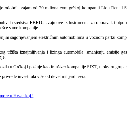
e odobrila zajam od 20 miliona evra grčkoj kompaniji Lion Rental S.A.
e obuhvata sredstva EBRD-a, zajmove iz Instrumenta za oporavak i otpor
češće same kompanije.
rašnjim sagorijevanjem električnim automobilima u voznom parku kompa
og tržišta iznajmljivanja i lizinga automobila, smanjenju emisije ga
nje.
 vozila u Grčkoj i posluje kao franšizer kompanije SIXT, u okviru grup
privrede investirala više od devet milijardi evra.
more u Hrvatskoj !