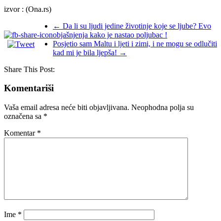
izvor : (Ona.rs)
←
Da li su ljudi jedine životinje koje se ljube? Evo
objašnjenja kako je nastao poljubac !
Posjetio sam Maltu i ljeti i zimi, i ne mogu se odlučiti
kad mi je bila ljepša!
→
Share This Post:
Komentariši
Vaša email adresa neće biti objavljivana.
Neophodna polja su
označena sa
*
Komentar
*
Ime
*