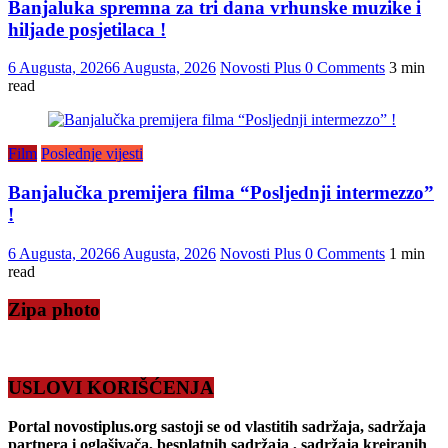
Banjaluka spremna za tri dana vrhunske muzike i
hiljade posjetilaca !
6 Augusta, 2026
6 Augusta, 2026
Novosti Plus
0 Comments
3 min
read
Film
Poslednje vijesti
Banjalučka premijera filma “Posljednji intermezzo”
!
6 Augusta, 2026
6 Augusta, 2026
Novosti Plus
0 Comments
1 min
read
Zipa photo
USLOVI KORIŠĆENJA
Portal novostiplus.org sastoji se od vlastitih sadržaja, sadržaja
partnera i oglašivača, besplatnih sadržaja , sadržaja kreiranih