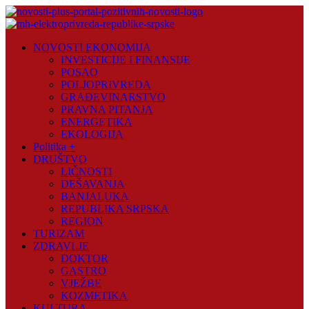
Skip
to
content
Novosti
NOVOSTI EKONOMIJA
Plus
INVESTICIJE I FINANSIJE
POSAO
Portal
POLJOPRIVREDA
pozitivnih
GRAĐEVINARSTVO
vijesti
PRAVNA PITANJA
ENERGETIKA
EKOLOGIJA
Politika +
DRUŠTVO
LIČNOSTI
DEŠAVANJA
BANJALUKA
REPUBLIKA SRPSKA
REGION
TURIZAM
ZDRAVLJE
DOKTOR
GASTRO
VJEŽBE
KOZMETIKA
KULTURA