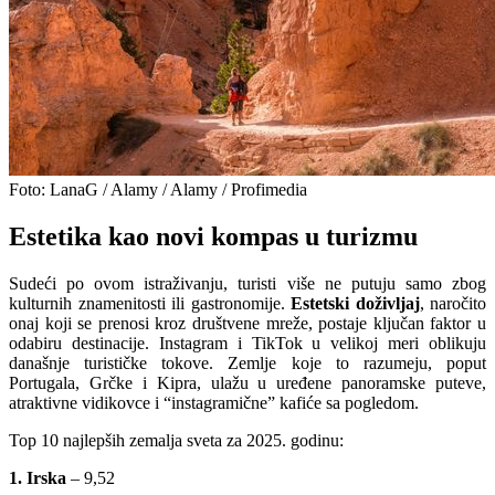
Foto: LanaG / Alamy / Alamy / Profimedia
Estetika kao novi kompas u turizmu
Sudeći po ovom istraživanju, turisti više ne putuju samo zbog
kulturnih znamenitosti ili gastronomije.
Estetski doživljaj
, naročito
onaj koji se prenosi kroz društvene mreže, postaje ključan faktor u
odabiru destinacije. Instagram i TikTok u velikoj meri oblikuju
današnje turističke tokove. Zemlje koje to razumeju, poput
Portugala, Grčke i Kipra, ulažu u uređene panoramske puteve,
atraktivne vidikovce i “instagramične” kafiće sa pogledom.
Top 10 najlepših zemalja sveta za 2025. godinu:
1. Irska
– 9,52