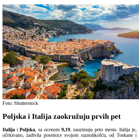
Foto: Shutterstock
Poljska i Italija zaokružuju prvih pet
Italija
i
Poljska
, sa ocenom
9,19
, zauzimaju peto mesto. Italija je,
očekivano, zadivila posetioce svojom raznolikošću, od Toskane i