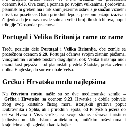
ocenom
9,43
. Ova zemlja poznata po svojim vulkanima, fjordovima,
planinskim grebenima i tirkiznim jezerima ostavila je snažan vizuelni
utisak na posetioce. Osim prirodnih lepota, posebnu pažnju izaziva i
činjenica da je upravo ovde sniman veliki broj filmskih hitova, poput
trilogije “Gospodar prstenova”.
Portugal i Velika Britanija rame uz rame
Treću poziciju dele
Portugal
i
Velika Britanija
, obe zemlje sa
prosečnom ocenom
9,29
. Portugal očarava svojim zlatnim plažama,
vinogradima i arhitektonskim draguljima, dok Velika Britanija nudi
raznolikost pejzaža – od planinskih predela Škotske, preko zelenih
dolina Engleske, do surove obale Velsa.
Grčka i Hrvatska među najlepšima
Na
četvrtom mestu
našle su se dve mediteranske zemlje –
Grčka
i
Hrvatska
, sa ocenom
9,23
. Hrvatska je dobila pohvale
zbog svog kristalno čistog mora, istorijskih gradova poput
Dubrovnika i Splita, ali i prirodnih lepota, od Plitvičkih jezera do
ostrva Hvara i Visa. Grčka, sa svoje strane, očarava turistima
jedinstvenom kikladskom arhitekturom, antičkim ruševinama i
krajolicima koji izgledaju kao iz bajke.