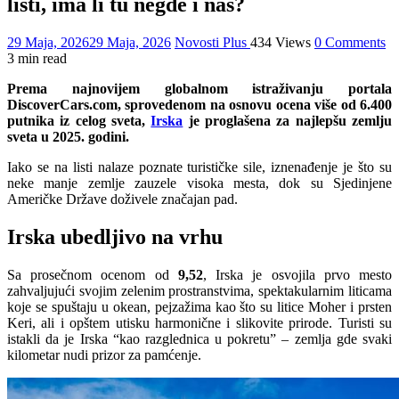
listi, ima li tu negde i nas?
29 Maja, 2026
29 Maja, 2026
Novosti Plus
434 Views
0 Comments
3 min read
Prema najnovijem globalnom istraživanju portala
DiscoverCars.com, sprovedenom na osnovu ocena više od 6.400
putnika iz celog sveta,
Irska
je proglašena za najlepšu zemlju
sveta u 2025. godini.
Iako se na listi nalaze poznate turističke sile, iznenađenje je što su
neke manje zemlje zauzele visoka mesta, dok su Sjedinjene
Američke Države doživele značajan pad.
Irska ubedljivo na vrhu
Sa prosečnom ocenom od
9,52
, Irska je osvojila prvo mesto
zahvaljujući svojim zelenim prostranstvima, spektakularnim liticama
koje se spuštaju u okean, pejzažima kao što su litice Moher i prsten
Keri, ali i opštem utisku harmonične i slikovite prirode. Turisti su
istakli da je Irska “kao razglednica u pokretu” – zemlja gde svaki
kilometar nudi prizor za pamćenje.