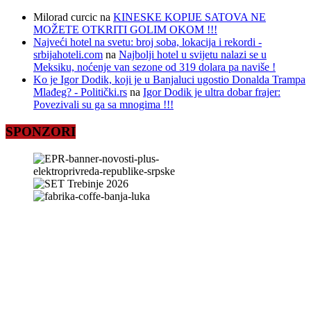
Milorad curcic
na
KINESKE KOPIJE SATOVA NE
MOŽETE OTKRITI GOLIM OKOM !!!
Najveći hotel na svetu: broj soba, lokacija i rekordi -
srbijahoteli.com
na
Najbolji hotel u svijetu nalazi se u
Meksiku, noćenje van sezone od 319 dolara pa naviše !
Ko je Igor Dodik, koji je u Banjaluci ugostio Donalda Trampa
Mlađeg? - Politički.rs
na
Igor Dodik je ultra dobar frajer:
Povezivali su ga sa mnogima !!!
SPONZORI