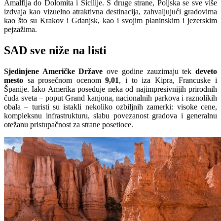
Amalfija do Dolomita i Sicilije. S druge strane, Poljska se sve više
izdvaja kao vizuelno atraktivna destinacija, zahvaljujući gradovima
kao što su Krakov i Gdanjsk, kao i svojim planinskim i jezerskim
pejzažima.
SAD sve niže na listi
Sjedinjene Američke Države
ove godine zauzimaju tek
deveto
mesto
sa prosečnom ocenom
9,01
, i to iza Kipra, Francuske i
Španije. Iako Amerika poseduje neka od najimpresivnijih prirodnih
čuda sveta – poput Grand kanjona, nacionalnih parkova i raznolikih
obala – turisti su istakli nekoliko ozbiljnih zamerki: visoke cene,
kompleksnu infrastrukturu, slabu povezanost gradova i generalnu
otežanu pristupačnost za strane posetioce.