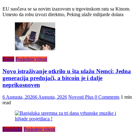
EU suočava se sa novim izazovom u trgovinskom ratu sa Kinom.
Umesto da robu izvozi direktno, Peking ulaže milijarde dolara
Posao
Poslednje vijesti
Novo istraživanje otkrilo u šta ulažu Nemci: Jedna
generacija prednjači, a bitcoin je i dalje
neprikosnoven
6 Augusta, 2026
6 Augusta, 2026
Novosti Plus
0 Comments
1 min
read
Banjaluka
Poslednje vijesti