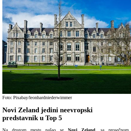
Foto: Pixabay/leonhardniederwimmer
Novi Zeland jedini neevropski
predstavnik u Top 5
Na drugom mestu našao se
Novi Zeland
, sa prosečnom