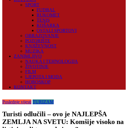
SPORT
FUDBAL
RUKOMET
TENIS
KOŠARKA
OSTALI SPORTOVI
OBRAZOVANJE
POZORIŠTE
KNJIŽEVNOST
MUZIKA
ZANIMLJIVO
NAUKA I TEHNOLOGIJA
ŽIVOTINJE
FILM
LJEPOTA I MODA
HOROSKOP
KONTAKT
Poslednje vijesti
TURIZAM
Turisti odlučili – ovo je NAJLEPŠA
ZEMLJA NA SVETU: Komšije visoko na