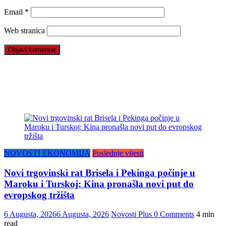
Email
*
Web stranica
NOVOSTI EKONOMIJA
Poslednje vijesti
Novi trgovinski rat Brisela i Pekinga počinje u
Maroku i Turskoj: Kina pronašla novi put do
evropskog tržišta
6 Augusta, 2026
6 Augusta, 2026
Novosti Plus
0 Comments
4 min
read