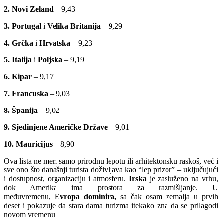
2. Novi Zeland
– 9,43
3. Portugal
i
Velika Britanija
– 9,29
4. Grčka
i
Hrvatska
– 9,23
5. Italija
i
Poljska
– 9,19
6. Kipar
– 9,17
7. Francuska
– 9,03
8. Španija
– 9,02
9. Sjedinjene Američke Države
– 9,01
10. Mauricijus
– 8,90
Ova lista ne meri samo prirodnu lepotu ili arhitektonsku raskoš, već i
sve ono što današnji turista doživljava kao “lep prizor” – uključujući
i dostupnost, organizaciju i atmosferu.
Irska
je zasluženo na vrhu,
dok Amerika ima prostora za razmišljanje. U
međuvremenu,
Evropa dominira,
sa čak osam zemalja u prvih
deset i pokazuje da stara dama turizma itekako zna da se prilagodi
novom vremenu.