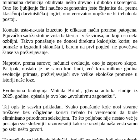
minimalna definicija obuhvata nešto drevno i duboko ukorenjeno.
Ono što ljubljenje čini naučno zagonetnim jeste činjenica da, prema
klasičnoj darvinističkoj logici, ono verovatno uopšte ne bi trebalo da
postoji.
Kontakt usta-na-usta izuzetno je efikasan način prenosa patogena.
Pljuvačka sadrži stotine vrsta bakterija i više virusa, od kojih su neki
ozbiljni. Takvo ponašanje ne donosi direktnu kalorijsku korist, ne
pomaže u izgradnji skloništa i, barem na prvi pogled, ne povećava
šanse za preživljavanje.
Naprotiv, prema surovoj računici evolucije, ono je zapravo skupo.
Pa ipak, opstalo je ne samo kod ljudi, već kroz milione godina
evolucije primata, preživljavajući sve velike ekološke promene u
istoriji naše loze.
Evoluciona biologinja Matilda Brindl, glavna autorka studije iz
2025. godine, opisala je ovo kao „evolutivnu zagonetku“.
Taj opis je sasvim prikladan. Svako ponašanje koje nosi stvarne
troškove bez očigledne koristi trebalo bi vremenom da bude
eliminisano prirodnom selekcijom. To što poljubac nije nestao već je
postajao sve složeniji i raznovrsniji kako se razvijala naša vrsta samo
po sebi nešto govori.
To znači da se ljubljenje biološki „isplati“ na načine koji nisu odmah