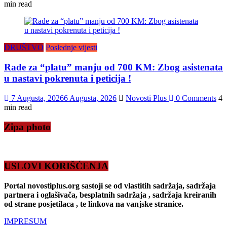
min read
DRUŠTVO
Poslednje vijesti
Rade za “platu” manju od 700 KM: Zbog asistenata
u nastavi pokrenuta i peticija !
7 Augusta, 2026
6 Augusta, 2026
Novosti Plus
0 Comments
4
min read
Zipa photo
USLOVI KORIŠĆENJA
Portal novostiplus.org sastoji se od vlastitih sadržaja, sadržaja
partnera i oglašivača, besplatnih sadržaja , sadržaja kreiranih
od strane posjetilaca , te linkova na vanjske stranice.
IMPRESUM