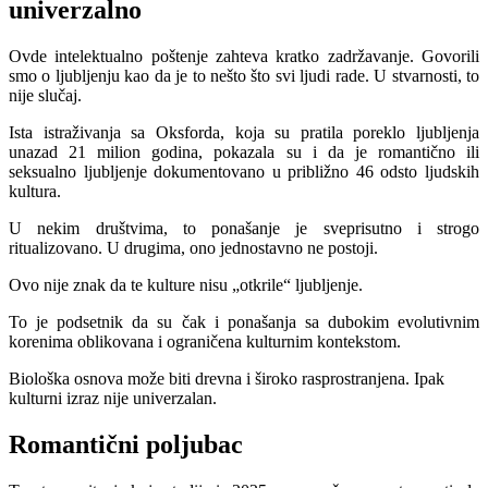
univerzalno
Ovde intelektualno poštenje zahteva kratko zadržavanje. Govorili
smo o ljubljenju kao da je to nešto što svi ljudi rade. U stvarnosti, to
nije slučaj.
Ista istraživanja sa Oksforda, koja su pratila poreklo ljubljenja
unazad 21 milion godina, pokazala su i da je romantično ili
seksualno ljubljenje dokumentovano u približno 46 odsto ljudskih
kultura.
U nekim društvima, to ponašanje je sveprisutno i strogo
ritualizovano. U drugima, ono jednostavno ne postoji.
Ovo nije znak da te kulture nisu „otkrile“ ljubljenje.
To je podsetnik da su čak i ponašanja sa dubokim evolutivnim
korenima oblikovana i ograničena kulturnim kontekstom.
Biološka osnova može biti drevna i široko rasprostranjena. Ipak
kulturni izraz nije univerzalan.
Romantični poljubac