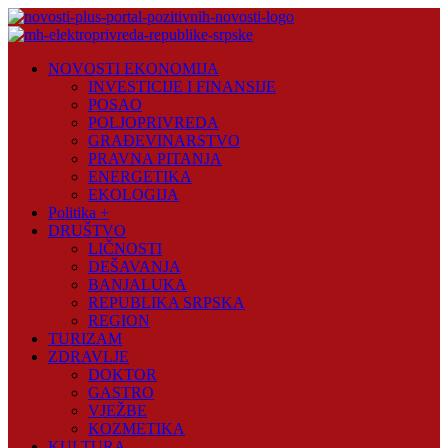
Skip
to
content
Novosti
NOVOSTI EKONOMIJA
Plus
INVESTICIJE I FINANSIJE
POSAO
Portal
POLJOPRIVREDA
pozitivnih
GRAĐEVINARSTVO
vijesti
PRAVNA PITANJA
ENERGETIKA
EKOLOGIJA
Politika +
DRUŠTVO
LIČNOSTI
DEŠAVANJA
BANJALUKA
REPUBLIKA SRPSKA
REGION
TURIZAM
ZDRAVLJE
DOKTOR
GASTRO
VJEŽBE
KOZMETIKA
KULTURA