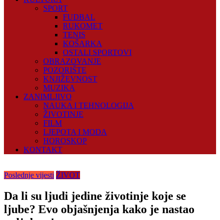
SPORT
FUDBAL
RUKOMET
TENIS
KOŠARKA
OSTALI SPORTOVI
OBRAZOVANJE
POZORIŠTE
KNJIŽEVNOST
MUZIKA
ZANIMLJIVO
NAUKA I TEHNOLOGIJA
ŽIVOTINJE
FILM
LJEPOTA I MODA
HOROSKOP
KONTAKT
Poslednje vijesti
ŽIVOT
Da li su ljudi jedine životinje koje se
ljube? Evo objašnjenja kako je nastao