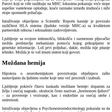
Parovi koji se više razlikuju na MHC lokusima pokazuju veće stope
uspešne vantelesne oplodnje, kraće razmake između trudnoća i niže
stope spontanih pobačaja.
Istraživanje objavljeno u Scientific Reports kasnije je povezalo
različitost HLA sistema (ljudske verzije MHC-a) sa kvalitetom
partnerskih odnosa i seksualnim zadovoljstvom.
Ljubljenje sa svojom intimnošću, bliskošću i razmenom pljuvačke
možda predstavlja mehanizam pomoću kojeg prikupljamo te
genetske informacije. Loš prvi poljubac, dakle, možda nije pitanje
tehnike. Možda je to vaš imuni sistem koji govori.
Moždana hemija
Hipoteza o neurohemijskom povezivanju objašnjava zašto
nastavljamo da ljubimo osobe koje smo već procenili i izabrali.
Ljubljenje pokreće čitavu kaskadu moždane hemije: dopamin za
želju i osećaj nagrade, oksitocin često nazivan „hormonom ljubavi“
– za poverenje i vezivanje, kao i endorfine za osećaj utehe i
smirenosti.
Istraživanja objavljena u Psychoneuroendocrinology pokazala su da