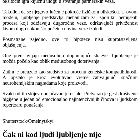
oksitocin igra ključnu ulogu u stvaranju partnerskih veza.
Takođe i da se njegovo lučenje pokreće fizičkom bliskošću. U ovom
modelu, ljubljenje predstavlja mehanizam za isporuku hemijskih
procesa koji održavaju dugoročne veze, održavajući privrženost
živom dugo nakon što početna novina veze izbledi.
Posmatrane zajedno, ove tri hipoteze nisu suprotstavljena
objašnjenja.
One predstavljaju međusobno dopunjujuće slojeve. Ljubljenje je
možda počelo kao oblik međusobnog doterivanja.
Zatim je preuzeto kao sredstvo za procenu genetske kompatibilnosti.
A opstalo je kroz evolutivno vreme zahvaljujući snažnim
neurohemijskim nagradama koje proizvodi.
Svaki od tih slojeva pojačavao je ostale. Pretvarao je gest društvene
higijene u jedan od emocionalno najintenzivnijih činova u ljudskom
repertoaru ponašanja.
Shutterstock/Omelnytskyi
Čak ni kod ljudi ljubljenje nije