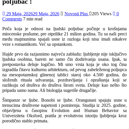
poljubac !
29 Maja, 2026
29 Maja, 2026
Novosti Plus
205 Views
0
Comments
7 min read
Priča koja je odnosi na ljudski poljubac počinje u krošnjama
miocenske prašume, pre otprilike 21 milion godina. Tu su naši preci
među majmunima spajali usne iz razloga koji nisu imali nikakve
veze s romantikom. Već sa opstankom.
Hajde prvo da razjasnimo najveću zabludu: ljubljenje nije isključivo
ljudska osobina, barem ne samo čin dodirivanja usana. Ipak, ta
pretpostavka deluje logično. Mi smo vrsta koja je oko tog čina
izgradila čitavu kulturnu arhitekturu, od prvog zabeleženog poljupca
na mesopotamskoj glinenoj tablici staroj oko 4.500 godina, do
složenih rituala udvaranja, pozdravljanja i opraštanja koji se
razlikuju od društva do društva širom sveta. Deluje kao nešto što
pripada samo nama. Ali biologija sugeriše drugačije.
Šimpanze se ljube. Bonobi se ljube. Orangutani spajaju usne u
trenucima društvene napetosti i pomirenja. Studija iz 2025. godine,
objavljena u časopisu Evolution and Human Behavior sa
Univerziteta Oksford, pratila je evolutivnu istoriju ljubljenja kroz
porodično stablo primata.