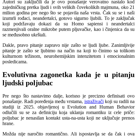
Autori su zaključili da je ovo ponašanje verovatno nastalo kod
zajedničkog pretka ljudi i svih velikih čovekolikih majmuna, oko 21
milion godina pre nego što se pojavila naša vrsta. Čak su se i naši
izumrli rođaci, neandertalci, gotovo sigurno ljubili. To je zaključak
koji podržavaju dokazi da su Homo sapiensi i neandertalci
razmenjivali oralne mikrobe putem pljuvačke, kao i činjenica da su
se međusobno ukrštali.
Dakle, pravo pitanje zapravo nije zašto se ljudi ljube. Zanimljivije
pitanje je zašto se ljubimo na način na koji to činimo sa tolikom
kulturnom težinom, neurohemijskim intenzitetom i emocionalnim
posledicama.
Evolutivna zagonetka kada je u pitanju
ljudski poljubac
Pre nego što nastavimo dalje, korisno je precizno definisati ovo
ponašanje. Radi poređenja među vrstama,
istraživači
koji su radili na
studiji iz 2025. objavljenoj u Evolution and Human Behavior
odlučili su se za definiciju koja uklanja romantiku iz cele priče:
poljubac je nenasilan kontakt usta-na-usta koji ne uključuje prenos
hrane.
Možda nije naročito romantično. Ali ispostavlja se da čak i ova