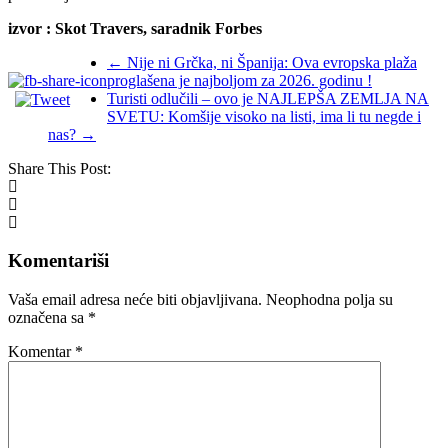
izvor : Skot Travers, saradnik Forbes
←
Nije ni Grčka, ni Španija: Ova evropska plaža
proglašena je najboljom za 2026. godinu !
Turisti odlučili – ovo je NAJLEPŠA ZEMLJA NA
SVETU: Komšije visoko na listi, ima li tu negde i
nas?
→
Share This Post:
Komentariši
Vaša email adresa neće biti objavljivana.
Neophodna polja su
označena sa
*
Komentar
*