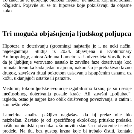
očigledni. Pojavile su se tri hipoteze koje pokušavaju da objasne
kako.
Tri moguća objašnjenja ljudskog poljupca
Hipoteza o doterivanju (grooming) najstarija je i, na neki način,
najelegantnija. Studija iz 2024. objavljena u Evolutionary
Anthropology, autora Adriana Lameire sa Univerziteta Vorvik, tvrdi
da je ljubljenje verovatno nastalo iz završne faze doterivanja kod
primata: trenutka kada jedan majmun, nakon što je pretraživao krzno
drugog, završava ritual pokretom usisavanja ispupčenim usnama uz
kožu, uklanjajući ostatke ili parazite.
Međutim, tokom ljudske evolucije izgubili smo krzno, pa su i sesije
međusobnog doterivanja postale kraće. Ali završni „poljubac“,
izgleda, ostao je najpre kao oblik društvenog povezivanja, a zatim i
kao nešto više.
Lameirina analiza pažljivo naglašava da taj prelaz nije bio
neizbežan. Zavisiо je od specifičnog ekološkog pritiska: prelaska
naših hominidskih predaka iz šumovitih staništa u otvorenije i suvlje
predele. Na tlu, bez gustog krzna koje bi trebalo čistiti, kontakt