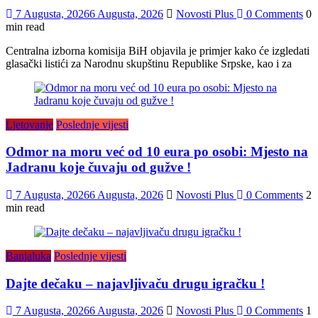
7 Augusta, 2026
6 Augusta, 2026
Novosti Plus
0 Comments
0
min read
Centralna izborna komisija BiH objavila je primjer kako će izgledati
glasački listići za Narodnu skupštinu Republike Srpske, kao i za
Ljetovanje
Poslednje vijesti
Odmor na moru već od 10 eura po osobi: Mjesto na
Jadranu koje čuvaju od gužve !
7 Augusta, 2026
6 Augusta, 2026
Novosti Plus
0 Comments
2
min read
Banjaluka
Poslednje vijesti
Dajte dečaku – najavljivaču drugu igračku !
7 Augusta, 2026
6 Augusta, 2026
Novosti Plus
0 Comments
1