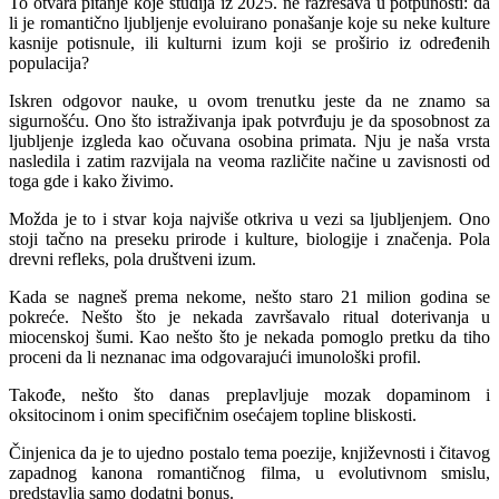
To otvara pitanje koje studija iz 2025. ne razrešava u potpunosti: da
li je romantično ljubljenje evoluirano ponašanje koje su neke kulture
kasnije potisnule, ili kulturni izum koji se proširio iz određenih
populacija?
Iskren odgovor nauke, u ovom trenutku jeste da ne znamo sa
sigurnošću. Ono što istraživanja ipak potvrđuju je da sposobnost za
ljubljenje izgleda kao očuvana osobina primata. Nju je naša vrsta
nasledila i zatim razvijala na veoma različite načine u zavisnosti od
toga gde i kako živimo.
Možda je to i stvar koja najviše otkriva u vezi sa ljubljenjem. Ono
stoji tačno na preseku prirode i kulture, biologije i značenja. Pola
drevni refleks, pola društveni izum.
Kada se nagneš prema nekome, nešto staro 21 milion godina se
pokreće. Nešto što je nekada završavalo ritual doterivanja u
miocenskoj šumi. Kao nešto što je nekada pomoglo pretku da tiho
proceni da li neznanac ima odgovarajući imunološki profil.
Takođe, nešto što danas preplavljuje mozak dopaminom i
oksitocinom i onim specifičnim osećajem topline bliskosti.
Činjenica da je to ujedno postalo tema poezije, književnosti i čitavog
zapadnog kanona romantičnog filma, u evolutivnom smislu,
predstavlja samo dodatni bonus.