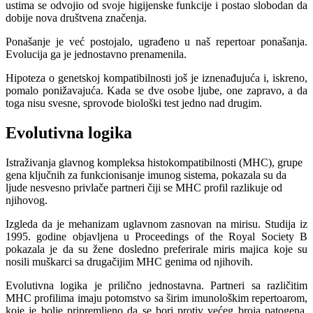
ustima se odvojio od svoje higijenske funkcije i postao slobodan da
dobije nova društvena značenja.
Ponašanje je već postojalo, ugrađeno u naš repertoar ponašanja.
Evolucija ga je jednostavno prenamenila.
Hipoteza o genetskoj kompatibilnosti još je iznenađujuća i, iskreno,
pomalo ponižavajuća. Kada se dve osobe ljube, one zapravo, a da
toga nisu svesne, sprovode biološki test jedno nad drugim.
Evolutivna logika
Istraživanja glavnog kompleksa histokompatibilnosti (MHC), grupe
gena ključnih za funkcionisanje imunog sistema, pokazala su da
ljude nesvesno privlače partneri čiji se MHC profil razlikuje od
njihovog.
Izgleda da je mehanizam uglavnom zasnovan na mirisu. Studija iz
1995. godine objavljena u Proceedings of the Royal Society B
pokazala je da su žene dosledno preferirale miris majica koje su
nosili muškarci sa drugačijim MHC genima od njihovih.
Evolutivna logika je prilično jednostavna. Partneri sa različitim
MHC profilima imaju potomstvo sa širim imunološkim repertoarom,
koje je bolje pripremljeno da se bori protiv većeg broja patogena.