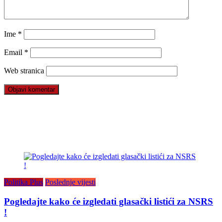
Ime
*
Email
*
Web stranica
Politika Plus
Poslednje vijesti
Pogledajte kako će izgledati glasački listići za NSRS
!