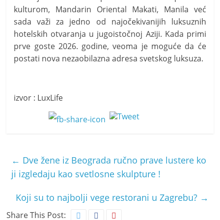
kulturom, Mandarin Oriental Makati, Manila već
sada važi za jedno od najočekivanijih luksuznih
hotelskih otvaranja u jugoistočnoj Aziji. Kada primi
prve goste 2026. godine, veoma je moguće da će
postati nova nezaobilazna adresa svetskog luksuza.
izvor : LuxLife
←
Dve žene iz Beograda ručno prave lustere ko
ji izgledaju kao svetlosne skulpture !
Koji su to najbolji vege restorani u Zagrebu?
→
Share This Post: