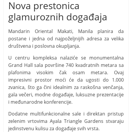
Nova prestonica
glamuroznih događaja
Mandarin Oriental Makati, Manila planira da
postane i jedna od najpoželjnijih adresa za velika
društvena i poslovna okupljanja.
U centru kompleksa nalaziće se monumentalna
Grand Hall sala površine 740 kvadratnih metara sa
plafonima visokim čak osam metara. Ovaj
impresivni prostor moći će da ugosti do 1.000
zvanica, što ga čini idealnim za raskošna venčanja,
gala večeri, modne događaje, luksuzne prezentacije
i međunarodne konferencije.
Dodatne multifunkcionalne sale i direktan pristup
zelenim vrtovima Ayala Triangle Gardens stvaraju
jedinstvenu kulisu za događaje svih vrsta.