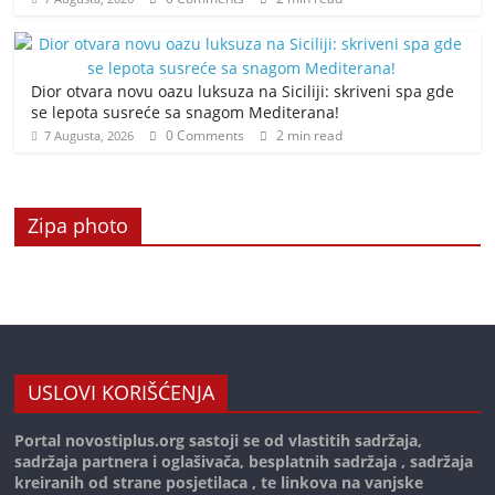
Dior otvara novu oazu luksuza na Siciliji: skriveni spa gde
se lepota susreće sa snagom Mediterana!
0 Comments
2 min read
7 Augusta, 2026
Zipa photo
USLOVI KORIŠĆENJA
Portal novostiplus.org sastoji se od vlastitih sadržaja,
sadržaja partnera i oglašivača, besplatnih sadržaja , sadržaja
kreiranih od strane posjetilaca , te linkova na vanjske