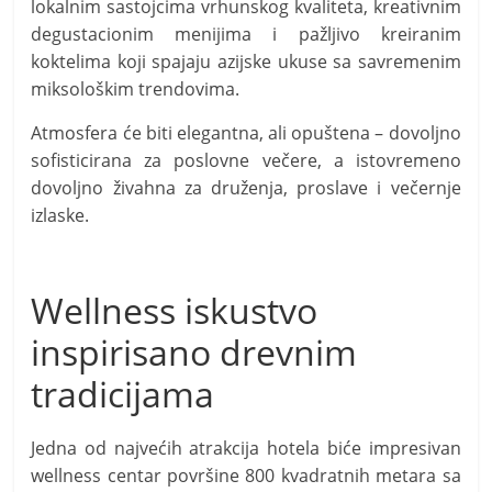
lokalnim sastojcima vrhunskog kvaliteta, kreativnim
degustacionim menijima i pažljivo kreiranim
koktelima koji spajaju azijske ukuse sa savremenim
miksološkim trendovima.
Atmosfera će biti elegantna, ali opuštena – dovoljno
sofisticirana za poslovne večere, a istovremeno
dovoljno živahna za druženja, proslave i večernje
izlaske.
Wellness iskustvo
inspirisano drevnim
tradicijama
Jedna od najvećih atrakcija hotela biće impresivan
wellness centar površine 800 kvadratnih metara sa