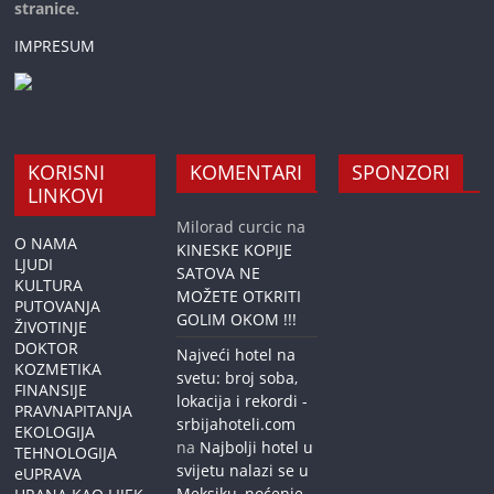
stranice.
IMPRESUM
KORISNI
KOMENTARI
SPONZORI
LINKOVI
Milorad curcic
na
O NAMA
KINESKE KOPIJE
LJUDI
SATOVA NE
KULTURA
MOŽETE OTKRITI
PUTOVANJA
GOLIM OKOM !!!
ŽIVOTINJE
DOKTOR
Najveći hotel na
KOZMETIKA
svetu: broj soba,
FINANSIJE
lokacija i rekordi -
PRAVNAPITANJA
srbijahoteli.com
EKOLOGIJA
na
Najbolji hotel u
TEHNOLOGIJA
svijetu nalazi se u
eUPRAVA
Meksiku, noćenje