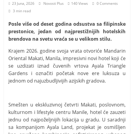
i
23 Juna, 2026
Novosti Plus
140 Views
0 Comments
t
3 min read
i
Posle više od deset godina odsustva sa filipinske
v
prestonice, jedan od najprestižnijih hotelskih
n
brendova na svetu vraća se u velikom stilu.
i
Krajem 2026. godine svoja vrata otvoriće Mandarin
h
Oriental Makati, Manila, impresivni novi hotel koji će
v
se uzdizati iznad čuvenih vrtova Ayala Triangle
i
Gardens i označiti početak nove ere luksuza u
j
jednom od najuzbudljivijih azijskih gradova.
e
s
t
Smešten u ekskluzivnoj četvrti Makati, poslovnom,
i
kulturnom i lifestyle centru Manile, hotel će zauzeti
jednu od najpoželjnijih lokacija u gradu. U saradnji
sa kompanijom Ayala Land, projekat je osmišljen