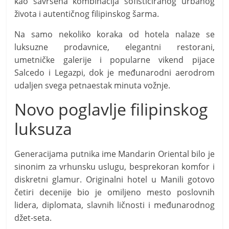
kao savršena kombinacija sofisticiranog urbanog
života i autentičnog filipinskog šarma.
Na samo nekoliko koraka od hotela nalaze se
luksuzne prodavnice, elegantni restorani,
umetničke galerije i popularne vikend pijace
Salcedo i Legazpi, dok je međunarodni aerodrom
udaljen svega petnaestak minuta vožnje.
Novo poglavlje filipinskog
luksuza
Generacijama putnika ime Mandarin Oriental bilo je
sinonim za vrhunsku uslugu, besprekoran komfor i
diskretni glamur. Originalni hotel u Manili gotovo
četiri decenije bio je omiljeno mesto poslovnih
lidera, diplomata, slavnih ličnosti i međunarodnog
džet-seta.