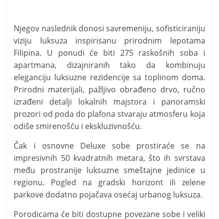
Njegov naslednik donosi savremeniju, sofisticiraniju
viziju luksuza inspirisanu prirodnim lepotama
Filipina. U ponudi će biti 275 raskošnih soba i
apartmana, dizajniranih tako da kombinuju
eleganciju luksuzne rezidencije sa toplinom doma.
Prirodni materijali, pažljivo obrađeno drvo, ručno
izrađeni detalji lokalnih majstora i panoramski
prozori od poda do plafona stvaraju atmosferu koja
odiše smirenošću i ekskluzivnošću.
Čak i osnovne Deluxe sobe prostiraće se na
impresivnih 50 kvadratnih metara, što ih svrstava
među prostranije luksuzne smeštajne jedinice u
regionu. Pogled na gradski horizont ili zelene
parkove dodatno pojačava osećaj urbanog luksuza.
Porodicama će biti dostupne povezane sobe i veliki