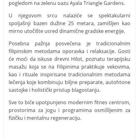
pogledom na zelenu oazu Ayala Triangle Gardens.
U njegovom srcu nalaziće se spektakularni
spoljašnji bazen dužine 25 metara, zamišljen kao
mirno utočište usred dinamične gradske energije.
Posebna pažnja posvećena je tradicionalnim
filipinskim metodama oporavka i relaksacije. Gosti
će moći da iskuse drevni Hilot, poznatu terapijsku
masažu koja se na Filipinima praktikuje vekovima,
kao i rituale inspirisane tradicionalnim metodama
lečenja koje kombinuju biljne preparate, autohtone
sastojke i holistički pristup blagostanju.
Sve to biće upotpunjeno modernim fitnes centrom,
prostorima za jogu i programima osmišljenim za
fizičku i mentalnu regeneraciju.