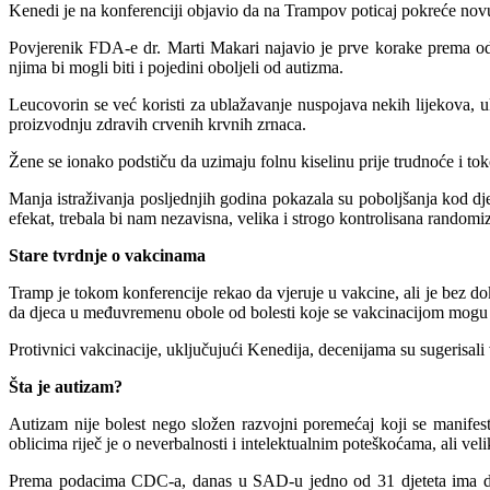
Kenedi je na konferenciji objavio da na Trampov poticaj pokreće novu 
Povjerenik FDA-e dr. Marti Makari najavio je prve korake prema odob
njima bi mogli biti i pojedini oboljeli od autizma.
Leucovorin se već koristi za ublažavanje nuspojava nekih lijekova, uk
proizvodnju zdravih crvenih krvnih zrnaca.
Žene se ionako podstiču da uzimaju folnu kiselinu prije trudnoće i tok
Manja istraživanja posljednjih godina pokazala su poboljšanja kod dj
efekat, trebala bi nam nezavisna, velika i strogo kontrolisana randomiz
Stare tvrdnje o vakcinama
Tramp je tokom konferencije rekao da vjeruje u vakcine, ali je bez d
da djeca u međuvremenu obole od bolesti koje se vakcinacijom mogu s
Protivnici vakcinacije, uključujući Kenedija, decenijama su sugerisal
Šta je autizam?
Autizam nije bolest nego složen razvojni poremećaj koji se manifestu
oblicima riječ je o neverbalnosti i intelektualnim poteškoćama, ali v
Prema podacima CDC-a, danas u SAD-u jedno od 31 djeteta ima dijag