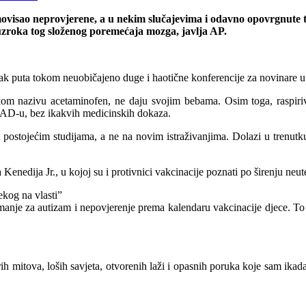
ovisao neprovjerene, a u nekim slučajevima i odavno opovrgnute tv
a uzroka tog složenog poremećaja mozga, javlja AP.
k puta tokom neuobičajeno duge i haotične konferencije za novinare u 
kom nazivu acetaminofen, ne daju svojim bebama. Osim toga, raspiriv
 SAD-u, bez ikakvih medicinskih dokaza.
na postojećim studijama, a ne na novim istraživanjima. Dolazi u tre
a Kenedija Jr., u kojoj su i protivnici vakcinacije poznati po širenju neu
ekog na vlasti”
je za autizam i nepovjerenje prema kalendaru vakcinacije djece. To 
arih mitova, loših savjeta, otvorenih laži i opasnih poruka koje sam ika