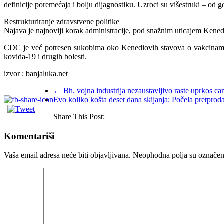
definicije poremećaja i bolju dijagnostiku. Uzroci su višestruki – od 
Restrukturiranje zdravstvene politike
Najava je najnoviji korak administracije, pod snažnim uticajem Kenedi
CDC je već potresen sukobima oko Kenediovih stavova o vakcinama. P
kovida-19 i drugih bolesti.
izvor : banjaluka.net
←
Bh. vojna industrija nezaustavljivo raste uprkos ca
Evo koliko košta deset dana skijanja: Počela pretproda
Share This Post:
Komentariši
Vaša email adresa neće biti objavljivana.
Neophodna polja su označe