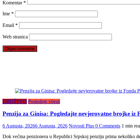
Komentar
*
Ime
*
Email
*
Web stranica
DRUŠTVO
Poslednje vijesti
Penzija za Ginisa: Pogledajte nevjerovatne brojke iz
6 Augusta, 2026
6 Augusta, 2026
Novosti Plus
0 Comments
1 min re
Dok većina penzionera u Republici Srpskoj penziju prima nekoliko dec