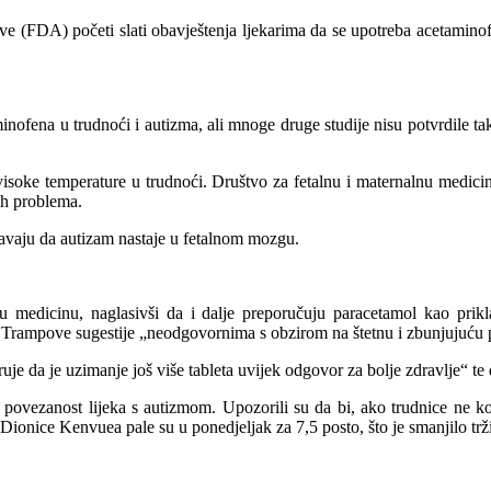
ove (FDA) početi slati obavještenja ljekarima da se upotreba acetami
ofena u trudnoći i autizma, ali mnoge druge studije nisu potvrdile tak
a visoke temperature u trudnoći. Društvo za fetalnu i maternalnu medic
ih problema.
šavaju da autizam nastaje u fetalnom mozgu.
 medicinu, naglasivši da i dalje preporučuju paracetamol kao prikla
je Trampove sugestije „neodgovornima s obzirom na štetnu i zbunjujuću
uje da je uzimanje još više tableta uvijek odgovor za bolje zdravlje“ te
vezanost lijeka s autizmom. Upozorili su da bi, ako trudnice ne kori
a. Dionice Kenvuea pale su u ponedjeljak za 7,5 posto, što je smanjilo tr