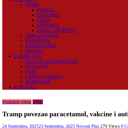
SPORT
FUDBAL
RUKOMET
TENIS
KOŠARKA
OSTALI SPORTOVI
OBRAZOVANJE
POZORIŠTE
KNJIŽEVNOST
MUZIKA
ZANIMLJIVO
NAUKA I TEHNOLOGIJA
ŽIVOTINJE
FILM
LJEPOTA I MODA
HOROSKOP
KONTAKT
Poslednje vijesti
Svijet
Tramp povezao paracetamol, vakcine i aut
24 Septembra, 2025
23 Septembra, 2025
Novosti Plus
279 Views
0 C