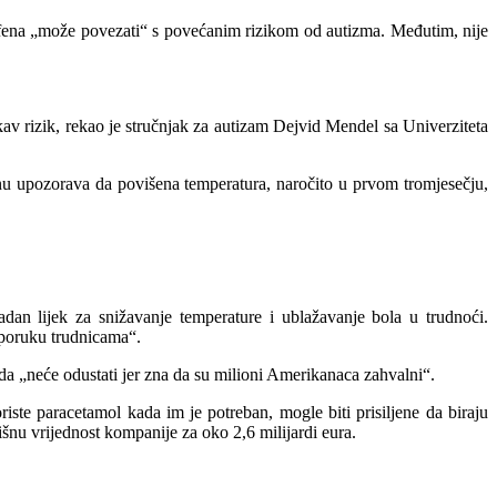
nofena „može povezati“ s povećanim rizikom od autizma. Međutim, nije
av rizik, rekao je stručnjak za autizam Dejvid Mendel sa Univerziteta
inu upozorava da povišena temperatura, naročito u prvom tromjesečju,
dan lijek za snižavanje temperature i ublažavanje bola u trudnoći.
 poruku trudnicama“.
 da „neće odustati jer zna da su milioni Amerikanaca zahvalni“.
ste paracetamol kada im je potreban, mogle biti prisiljene da biraju
žišnu vrijednost kompanije za oko 2,6 milijardi eura.