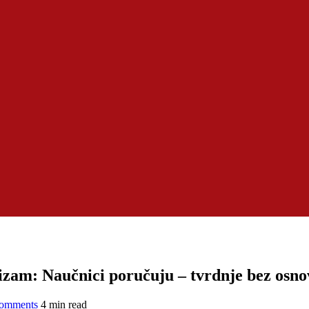
izam: Naučnici poručuju – tvrdnje bez osno
omments
4 min read