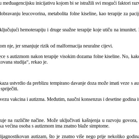
međuagencijsku inicijativu kojom bi se istražili svi mogući faktori ra
ravanju leucovorina, metabolita folne kiseline, kao terapije za paci
ljučujući hemoterapiju i druge snažne terapije koje utiču na imunitet. 
om nje, jer smanjuje rizik od malformacija neuralne cijevi.
ece s autizmom nakon terapije visokim dozama folne kiseline. No, kako
ovana studija“, rekao je.
okaza ustvrdio da preblizu tempirano davanje doza može imati veze s a
priječiti.
i vezu vakcina i autizma. Međutim, naučni konsenzus i desetine godina i
je na različite načine. Može uključivati kašnjenja u razvoju govora, 
elika većina osoba s autizmom ima znatno blaže simptome.
nostikovan autizam, što je znatno više nego prije nekoliko godina. 