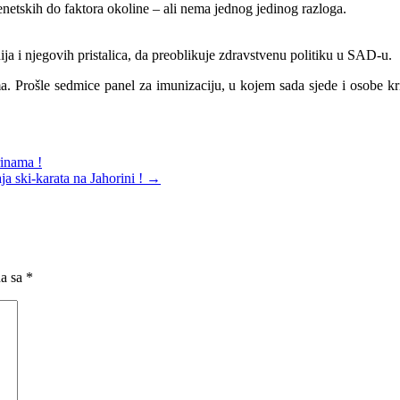
genetskih do faktora okoline – ali nema jednog jedinog razloga.
ja i njegovih pristalica, da preoblikuje zdravstvenu politiku u SAD-u.
rošle sedmice panel za imunizaciju, u kojem sada sjede i osobe kriti
rinama !
ja ski-karata na Jahorini !
→
na sa
*