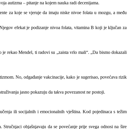
zvoja autizma – pitanje na kojem nauka radi decenijama.
jente za koje se vjeruje da imaju niske nivoe folata u mozgu, a među
Njegov efekat je podizanje nivoa folata, vitamina B koji je ključan za
 je rekao Mendel, ti radovi su „zaista vrlo mali“. „Da bismo dokazali
utizmom. No, odgađanje vakcinacije, kako je sugerisao, povećava rizik
straživanja jasno pokazuju da takva povezanost ne postoji.
učenja ili socijalnih i emocionalnih vještina. Kod pojedinaca s težim
Stručnjaci objašnjavaju da se povećanje prije svega odnosi na šire