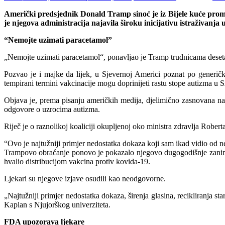
Američki predsjednik Donald Tramp sinoć je iz Bijele kuće prom
je njegova administracija najavila široku inicijativu istraživanj
“Nemojte uzimati paracetamol”
„Nemojte uzimati paracetamol“, ponavljao je Tramp trudnicama deseta
Pozvao je i majke da lijek, u Sjevernoj Americi poznat po generič
tempirani termini vakcinacije mogu doprinijeti rastu stope autizma u
Objava je, prema pisanju američkih medija, djelimično zasnovana 
odgovore o uzrocima autizma.
Riječ je o raznolikoj koaliciji okupljenoj oko ministra zdravlja Robert
“Ovo je najtužniji primjer nedostatka dokaza koji sam ikad vidio od n
Trampovo obraćanje ponovo je pokazalo njegovo dugogodišnje zaniman
hvalio distribucijom vakcina protiv kovida-19.
Ljekari su njegove izjave osudili kao neodgovorne.
„Najtužniji primjer nedostatka dokaza, širenja glasina, recikliranja st
Kaplan s Njujorškog univerziteta.
FDA upozorava ljekare