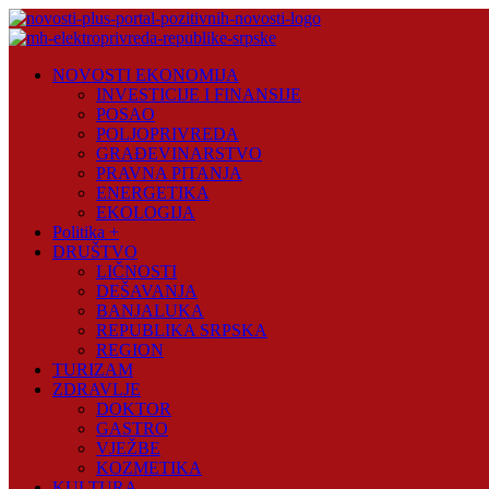
Skip
to
content
Novosti
NOVOSTI EKONOMIJA
Plus
INVESTICIJE I FINANSIJE
POSAO
Portal
POLJOPRIVREDA
pozitivnih
GRAĐEVINARSTVO
vijesti
PRAVNA PITANJA
ENERGETIKA
EKOLOGIJA
Politika +
DRUŠTVO
LIČNOSTI
DEŠAVANJA
BANJALUKA
REPUBLIKA SRPSKA
REGION
TURIZAM
ZDRAVLJE
DOKTOR
GASTRO
VJEŽBE
KOZMETIKA
KULTURA