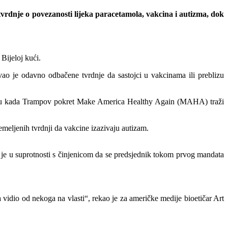
rdnje o povezanosti lijeka paracetamola, vakcina i autizma, dok
Bijeloj kući.
ao je odavno odbačene tvrdnje da sastojci u vakcinama ili preblizu
nutku kada Trampov pokret Make America Healthy Again (MAHA) traži
temeljenih tvrdnji da vakcine izazivaju autizam.
je u suprotnosti s činjenicom da se predsjednik tokom prvog mandata
da vidio od nekoga na vlasti“, rekao je za američke medije bioetičar Art