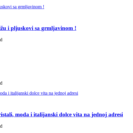
žu i pljuskovi sa grmljavinom !
ad
ad
tali, moda i italijanski dolce vita na jednoj adresi
ad