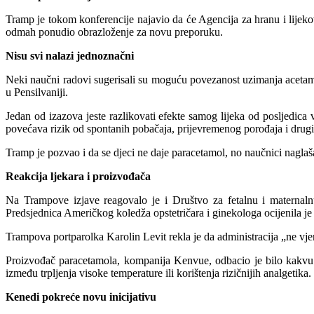
Tramp je tokom konferencije najavio da će Agencija za hranu i lijek
odmah ponudio obrazloženje za novu preporuku.
Nisu svi nalazi jednoznačni
Neki naučni radovi sugerisali su moguću povezanost uzimanja acetamin
u Pensilvaniji.
Jedan od izazova jeste razlikovati efekte samog lijeka od posljedic
povećava rizik od spontanih pobačaja, prijevremenog porođaja i drug
Tramp je pozvao i da se djeci ne daje paracetamol, no naučnici nagla
Reakcija ljekara i proizvođača
Na Trampove izjave reagovalo je i Društvo za fetalnu i maternalnu
Predsjednica Američkog koledža opstetričara i ginekologa ocijenila 
Trampova portparolka Karolin Levit rekla je da administracija „ne vjer
Proizvođač paracetamola, kompanija Kenvue, odbacio je bilo kakvu po
između trpljenja visoke temperature ili korištenja rizičnijih analgetik
Kenedi pokreće novu inicijativu