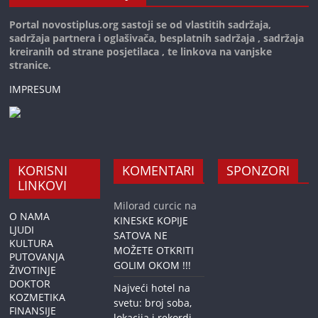
Portal novostiplus.org sastoji se od vlastitih sadržaja,
sadržaja partnera i oglašivača, besplatnih sadržaja , sadržaja
kreiranih od strane posjetilaca , te linkova na vanjske
stranice.
IMPRESUM
KORISNI
KOMENTARI
SPONZORI
LINKOVI
Milorad curcic
na
O NAMA
KINESKE KOPIJE
LJUDI
SATOVA NE
KULTURA
MOŽETE OTKRITI
PUTOVANJA
GOLIM OKOM !!!
ŽIVOTINJE
DOKTOR
Najveći hotel na
KOZMETIKA
svetu: broj soba,
FINANSIJE
lokacija i rekordi -