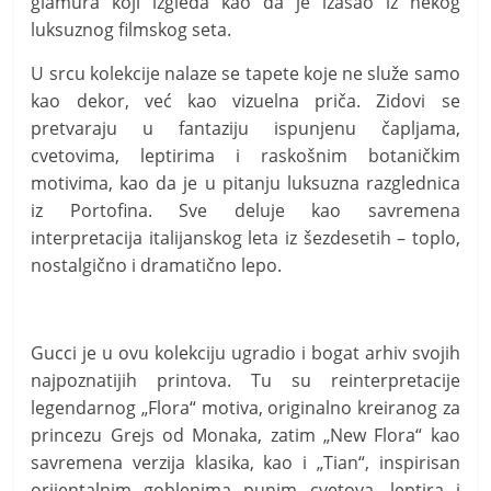
glamura koji izgleda kao da je izašao iz nekog
luksuznog filmskog seta.
U srcu kolekcije nalaze se tapete koje ne služe samo
kao dekor, već kao vizuelna priča. Zidovi se
pretvaraju u fantaziju ispunjenu čaplјama,
cvetovima, leptirima i raskošnim botaničkim
motivima, kao da je u pitanju luksuzna razglednica
iz Portofina. Sve deluje kao savremena
interpretacija italijanskog leta iz šezdesetih – toplo,
nostalgično i dramatično lepo.
Gucci je u ovu kolekciju ugradio i bogat arhiv svojih
najpoznatijih printova. Tu su reinterpretacije
legendarnog „Flora“ motiva, originalno kreiranog za
princezu Grejs od Monaka, zatim „New Flora“ kao
savremena verzija klasika, kao i „Tian“, inspirisan
orijentalnim goblenima punim cvetova, leptira i