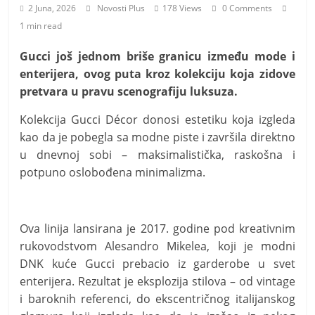
i
2 Juna, 2026
Novosti Plus
178 Views
0 Comments
t
1 min read
i
Gucci još jednom briše granicu između mode i
v
enterijera, ovog puta kroz kolekciju koja zidove
n
pretvara u pravu scenografiju luksuza.
i
Kolekcija Gucci Décor donosi estetiku koja izgleda
h
kao da je pobegla sa modne piste i završila direktno
v
u dnevnoj sobi – maksimalistička, raskošna i
i
potpuno oslobođena minimalizma.
j
e
s
Ova linija lansirana je 2017. godine pod kreativnim
t
rukovodstvom Alesandro Mikelea, koji je modni
i
DNK kuće Gucci prebacio iz garderobe u svet
enterijera. Rezultat je eksplozija stilova – od vintage
i baroknih referenci, do ekscentričnog italijanskog