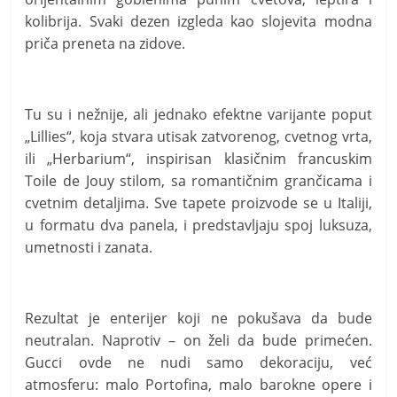
kolibrija. Svaki dezen izgleda kao slojevita modna
priča preneta na zidove.
Tu su i nežnije, ali jednako efektne varijante poput
„Lillies“, koja stvara utisak zatvorenog, cvetnog vrta,
ili „Herbarium“, inspirisan klasičnim francuskim
Toile de Jouy stilom, sa romantičnim grančicama i
cvetnim detaljima. Sve tapete proizvode se u Italiji,
u formatu dva panela, i predstavljaju spoj luksuza,
umetnosti i zanata.
Rezultat je enterijer koji ne pokušava da bude
neutralan. Naprotiv – on želi da bude primećen.
Gucci ovde ne nudi samo dekoraciju, već
atmosferu: malo Portofina, malo barokne opere i