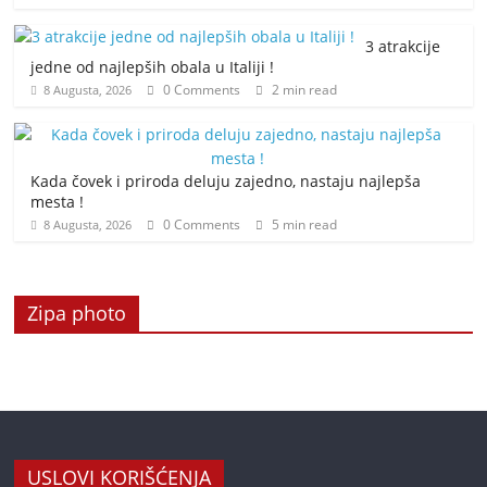
3 atrakcije
jedne od najlepših obala u Italiji !
0 Comments
2 min read
8 Augusta, 2026
Kada čovek i priroda deluju zajedno, nastaju najlepša
mesta !
0 Comments
5 min read
8 Augusta, 2026
Zipa photo
USLOVI KORIŠĆENJA