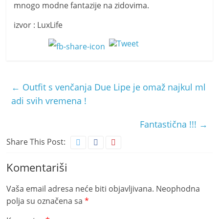
mnogo modne fantazije na zidovima.
izvor : LuxLife
←
Outfit s venčanja Due Lipe je omaž najkul ml
adi svih vremena !
Fantastična !!!
→
Share This Post:
Komentariši
Vaša email adresa neće biti objavljivana.
Neophodna
polja su označena sa
*