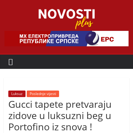
Skip
to
content
Novosti
Plus
P
o
r
t
a
Luksuz
Poslednje vijesti
Gucci tapete pretvaraju
l
p
zidove u luksuzni beg u
o
Portofino iz snova !
z