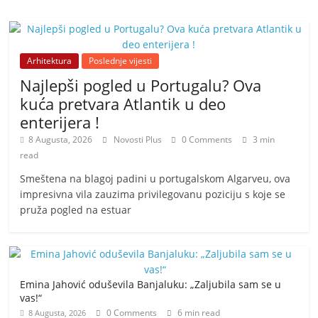
Arhitektura
Poslednje vijesti
Najlepši pogled u Portugalu? Ova
kuća pretvara Atlantik u deo
enterijera !
8 Augusta, 2026
Novosti Plus
0 Comments
3 min
read
Smeštena na blagoj padini u portugalskom Algarveu, ova
impresivna vila zauzima privilegovanu poziciju s koje se
pruža pogled na estuar
Emina Jahović oduševila Banjaluku: „Zaljubila sam se u
vas!“
0 Comments
6 min read
8 Augusta, 2026