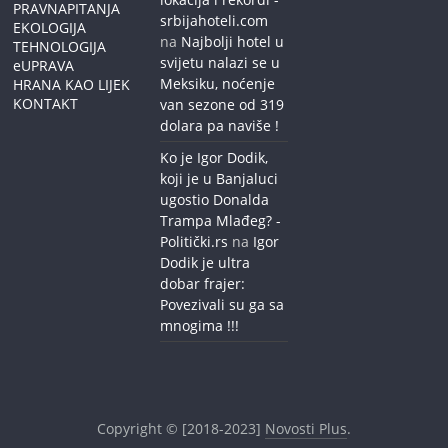
PRAVNAPITANJA
srbijahoteli.com
EKOLOGIJA
na
Najbolji hotel u
TEHNOLOGIJA
svijetu nalazi se u
eUPRAVA
Meksiku, noćenje
HRANA KAO LIJEK
KONTAKT
van sezone od 319
dolara pa naviše !
Ko je Igor Dodik,
koji je u Banjaluci
ugostio Donalda
Trampa Mlađeg? -
Politički.rs
na
Igor
Dodik je ultra
dobar frajer:
Povezivali su ga sa
mnogima !!!
Copyright © [2018-2023]
Novosti Plus
.