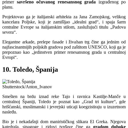
primer
savršeno očuvanog renesansnog grada
izgrađenog po
planu.
Projektovao ga je italijanski arhitekta za Jana Zamojskog, velikog
kancelara Poljske, koji je zamišljao „idealni grad“, i spaja šarm
centralne Evrope sa italijanskim stilom, zaslužujući titulu „Padova
severa“.
Elegantne arkade, prelepe fasade i živahan trg čine ga jednim od
najfascinantnijih poljskih gradova pod zaštitom UNESCO, koji ga je
prepoznao kao „jedinstven primer renesansnog grada u centralnoj
Evropi“.
10. Toledo, Španija
Shutterstock/Anton_Ivanov
Smešten na brdu iznad reke Tajo i ravnica Kastilje-Manče u
centralnoj Španiji, Toledo je poznat kao „Grad tri kulture“, gde
hrišćanski, muslimanski i jevrejski uticaji koegzistiraju u izuzetnom
nasleđu.
Bio je i nekadašnji dom manirističkog slikara El Greka. Njegova
katedrala, sinagoge i zidovi tvrđave čine ga
gradom duboke