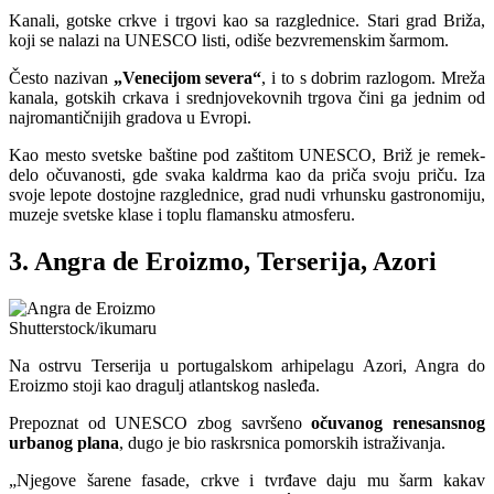
Kanali, gotske crkve i trgovi kao sa razglednice. Stari grad Briža,
koji se nalazi na UNESCO listi, odiše bezvremenskim šarmom.
Često nazivan
„Venecijom severa“
, i to s dobrim razlogom. Mreža
kanala, gotskih crkava i srednjovekovnih trgova čini ga jednim od
najromantičnijih gradova u Evropi.
Kao mesto svetske baštine pod zaštitom UNESCO, Briž je remek-
delo očuvanosti, gde svaka kaldrma kao da priča svoju priču. Iza
svoje lepote dostojne razglednice, grad nudi vrhunsku gastronomiju,
muzeje svetske klase i toplu flamansku atmosferu.
3. Angra de Eroizmo, Terserija, Azori
Shutterstock/ikumaru
Na ostrvu Terserija u portugalskom arhipelagu Azori, Angra do
Eroizmo stoji kao dragulj atlantskog nasleđa.
Prepoznat od UNESCO zbog savršeno
očuvanog renesansnog
urbanog plana
, dugo je bio raskrsnica pomorskih istraživanja.
„Njegove šarene fasade, crkve i tvrđave daju mu šarm kakav