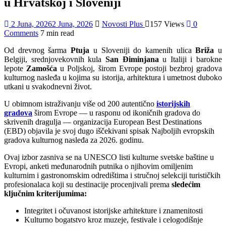
u Hrvatskoj i Sloveniji
2 Juna, 2026
2 Juna, 2026
Novosti Plus
157 Views
0
Comments
7 min read
Od drevnog šarma
Ptujа
u Sloveniji do kamenih ulica
Briža
u
Belgiji, srednjovekovnih kula
San Điminjana
u Italiji i barokne
lepote
Zamošća
u Poljskoj, širom Evrope postoji bezbroj gradova
kulturnog nasleđa u kojima su istorija, arhitektura i umetnost duboko
utkani u svakodnevni život.
U obimnom istraživanju više od 200 autentično
istorijskih
gradova
širom Evrope — u rasponu od ikoničnih gradova do
skrivenih dragulja — organizacija European Best Destinations
(EBD) objavila je svoj dugo iščekivani spisak Najboljih evropskih
gradova kulturnog nasleđa za 2026. godinu.
Ovaj izbor zasniva se na UNESCO listi kulturne svetske baštine u
Evropi, anketi međunarodnih putnika o njihovim omiljenim
kulturnim i gastronomskim odredištima i stručnoj selekciji turističkih
profesionalaca koji su destinacije procenjivali prema
sledećim
ključnim kriterijumima:
Integritet i očuvanost istorijske arhitekture i znamenitosti
Kulturno bogatstvo kroz muzeje, festivale i celogodišnje