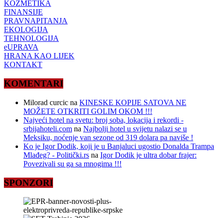
KOZMETIKA
FINANSIJE
PRAVNAPITANJA
EKOLOGIJA
TEHNOLOGIJA
eUPRAVA
HRANA KAO LIJEK
KONTAKT
KOMENTARI
Milorad curcic
na
KINESKE KOPIJE SATOVA NE
MOŽETE OTKRITI GOLIM OKOM !!!
Najveći hotel na svetu: broj soba, lokacija i rekordi -
srbijahoteli.com
na
Najbolji hotel u svijetu nalazi se u
Meksiku, noćenje van sezone od 319 dolara pa naviše !
Ko je Igor Dodik, koji je u Banjaluci ugostio Donalda Trampa
Mlađeg? - Politički.rs
na
Igor Dodik je ultra dobar frajer:
Povezivali su ga sa mnogima !!!
SPONZORI