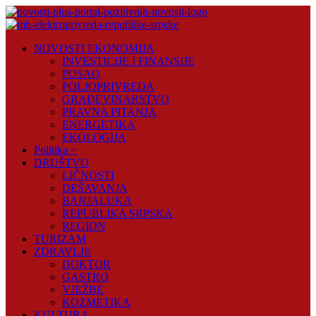
Skip
to
content
Novosti
NOVOSTI EKONOMIJA
Plus
INVESTICIJE I FINANSIJE
POSAO
Portal
POLJOPRIVREDA
pozitivnih
GRAĐEVINARSTVO
vijesti
PRAVNA PITANJA
ENERGETIKA
EKOLOGIJA
Politika +
DRUŠTVO
LIČNOSTI
DEŠAVANJA
BANJALUKA
REPUBLIKA SRPSKA
REGION
TURIZAM
ZDRAVLJE
DOKTOR
GASTRO
VJEŽBE
KOZMETIKA
KULTURA