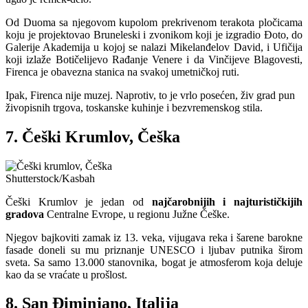
Od Duoma sa njegovom kupolom prekrivenom terakota pločicama
koju je projektovao Bruneleski i zvonikom koji je izgradio Đoto, do
Galerije Akademija u kojoj se nalazi Mikelanđelov David, i Ufičija
koji izlaže Botičelijevo Rađanje Venere i da Vinčijeve Blagovesti,
Firenca je obavezna stanica na svakoj umetničkoj ruti.
Ipak, Firenca nije muzej. Naprotiv, to je vrlo posećen, živ grad pun
živopisnih trgova, toskanske kuhinje i bezvremenskog stila.
7. Češki Krumlov, Češka
Shutterstock/Kasbah
Češki Krumlov je jedan od
najčarobnijih i najturističkijih
gradova
Centralne Evrope, u regionu Južne Češke.
Njegov bajkoviti zamak iz 13. veka, vijugava reka i šarene barokne
fasade doneli su mu priznanje UNESCO i ljubav putnika širom
sveta. Sa samo 13.000 stanovnika, bogat je atmosferom koja deluje
kao da se vraćate u prošlost.
8. San Điminjano, Italija