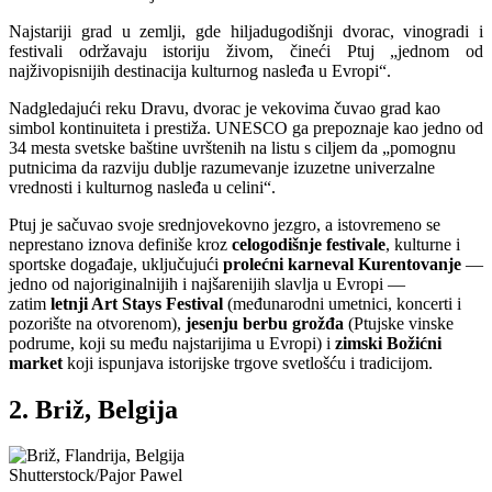
Najstariji grad u zemlji, gde hiljadugodišnji dvorac, vinogradi i
festivali održavaju istoriju živom, čineći Ptuj „jednom od
najživopisnijih destinacija kulturnog nasleđa u Evropi“.
Nadgledajući reku Dravu, dvorac je vekovima čuvao grad kao
simbol kontinuiteta i prestiža. UNESCO ga prepoznaje kao jedno od
34 mesta svetske baštine uvrštenih na listu s ciljem da „pomognu
putnicima da razviju dublje razumevanje izuzetne univerzalne
vrednosti i kulturnog nasleđa u celini“.
Ptuj je sačuvao svoje srednjovekovno jezgro, a istovremeno se
neprestano iznova definiše kroz
celogodišnje festivale
, kulturne i
sportske događaje, uključujući
prolećni karneval Kurentovanje
—
jedno od najoriginalnijih i najšarenijih slavlja u Evropi —
zatim
letnji Art Stays Festival
(međunarodni umetnici, koncerti i
pozorište na otvorenom),
jesenju berbu grožđa
(Ptujske vinske
podrume, koji su među najstarijima u Evropi) i
zimski Božićni
market
koji ispunjava istorijske trgove svetlošću i tradicijom.
2. Briž, Belgija
Shutterstock/Pajor Pawel