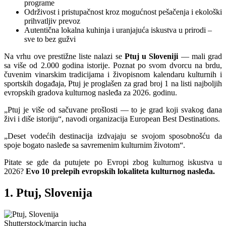
programe
Održivost i pristupačnost kroz mogućnost pešačenja i ekološki
prihvatljiv prevoz
Autentična lokalna kuhinja i uranjajuća iskustva u prirodi –
sve to bez gužvi
Na vrhu ove prestižne liste nalazi se
Ptuj u Sloveniji
— mali grad
sa više od 2.000 godina istorije. Poznat po svom dvorcu na brdu,
čuvenim vinarskim tradicijama i živopisnom kalendaru kulturnih i
sportskih događaja, Ptuj je proglašen za grad broj 1 na listi najboljih
evropskih gradova kulturnog nasleđa za 2026. godinu.
„Ptuj je više od sačuvane prošlosti — to je grad koji svakog dana
živi i diše istoriju“, navodi organizacija European Best Destinations.
„Deset vodećih destinacija izdvajaju se svojom sposobnošću da
spoje bogato nasleđe sa savremenim kulturnim životom“.
Pitate se gde da putujete po Evropi zbog kulturnog iskustva u
2026?
Evo 10 prelepih evropskih lokaliteta kulturnog nasleđa.
1. Ptuj, Slovenija
Shutterstock/marcin jucha