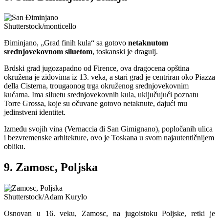
Shutterstock/monticello
Điminjano, „Grad finih kula“ sa gotovo
netaknutom
srednjovekovnom siluetom
, toskanski je dragulj.
Brdski grad jugozapadno od Firence, ova dragocena opština
okružena je zidovima iz 13. veka, a stari grad je centriran oko Piazza
della Cisterna, trougaonog trga okruženog srednjovekovnim
kućama. Ima siluetu srednjovekovnih kula, uključujući poznatu
Torre Grossa, koje su očuvane gotovo netaknute, dajući mu
jedinstveni identitet.
Između svojih vina (Vernaccia di San Gimignano), popločanih ulica
i bezvremenske arhitekture, ovo je Toskana u svom najautentičnijem
obliku.
9. Zamosc, Poljska
Shutterstock/Adam Kurylo
Osnovan u 16. veku, Zamosc, na jugoistoku Poljske, retki je