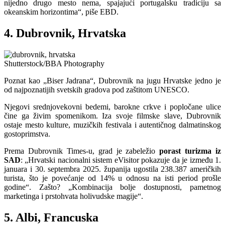
nijedno drugo mesto nema, spajajući portugalsku tradiciju sa
okeanskim horizontima“, piše EBD.
4. Dubrovnik, Hrvatska
Shutterstock/BBA Photography
Poznat kao „Biser Jadrana“, Dubrovnik na jugu Hrvatske jedno je
od najpoznatijih svetskih gradova pod zaštitom UNESCO.
Njegovi srednjovekovni bedemi, barokne crkve i popločane ulice
čine ga živim spomenikom. Iza svoje filmske slave, Dubrovnik
ostaje mesto kulture, muzičkih festivala i autentičnog dalmatinskog
gostoprimstva.
Prema Dubrovnik Times-u, grad je zabeležio
porast turizma iz
SAD
: „Hrvatski nacionalni sistem eVisitor pokazuje da je između 1.
januara i 30. septembra 2025. županija ugostila 238.387 američkih
turista, što je povećanje od 14% u odnosu na isti period prošle
godine“. Zašto? „Kombinacija bolje dostupnosti, pametnog
marketinga i prstohvata holivudske magije“.
5. Albi, Francuska