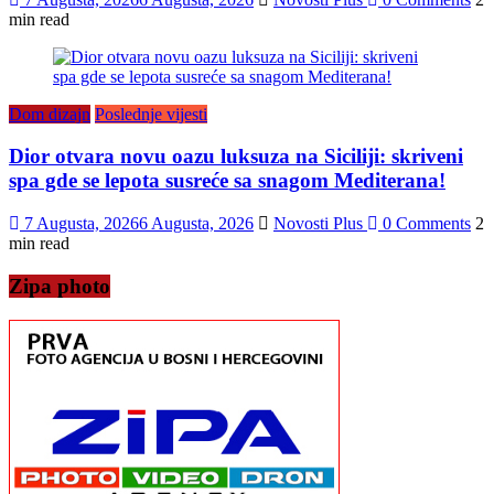
min read
Dom dizajn
Poslednje vijesti
Dior otvara novu oazu luksuza na Siciliji: skriveni
spa gde se lepota susreće sa snagom Mediterana!
7 Augusta, 2026
6 Augusta, 2026
Novosti Plus
0 Comments
2
min read
Zipa photo