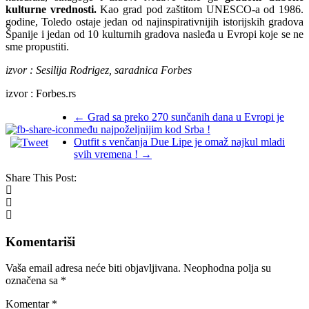
kulturne vrednosti.
Kao grad pod zaštitom UNESCO-a od 1986.
godine, Toledo ostaje jedan od najinspirativnijih istorijskih gradova
Španije i jedan od 10 kulturnih gradova nasleđa u Evropi koje se ne
sme propustiti.
izvor : Sesilija Rodrigez, saradnica Forbes
izvor : Forbes.rs
←
Grad sa preko 270 sunčanih dana u Evropi je
među najpoželjnijim kod Srba !
Outfit s venčanja Due Lipe je omaž najkul mladi
svih vremena !
→
Share This Post:
Komentariši
Vaša email adresa neće biti objavljivana.
Neophodna polja su
označena sa
*
Komentar
*