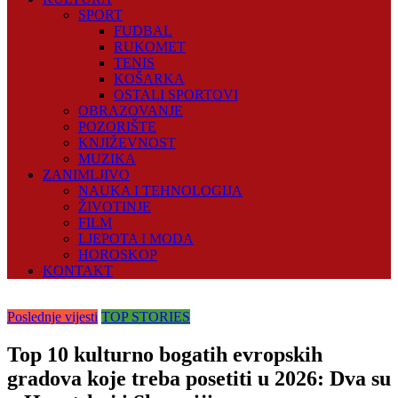
SPORT
FUDBAL
RUKOMET
TENIS
KOŠARKA
OSTALI SPORTOVI
OBRAZOVANJE
POZORIŠTE
KNJIŽEVNOST
MUZIKA
ZANIMLJIVO
NAUKA I TEHNOLOGIJA
ŽIVOTINJE
FILM
LJEPOTA I MODA
HOROSKOP
KONTAKT
Poslednje vijesti
TOP STORIES
Top 10 kulturno bogatih evropskih
gradova koje treba posetiti u 2026: Dva su