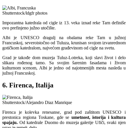
Shutterstock/ldgfr photos
Impozantna katedrala od cigle iz 13. veka iznad reke Tarn definiše
ovo prefinjeno južno utočište.
Albi je UNESCO dragulj na obalama reke Tarn u južnoj
Francuskoj, severoistočno od Tuluza, krunisan svojom izvanrednom
gotičkom katedralom, najvećom građevinom od cigle na svetu.
Grad je takođe dom muzeja Tuluz-Lotreka, koji slavi život i delo
slikara rođenog tamo. Sa svojim šarenim fasadama i živom
kulturnom scenom, Albi je jedno od najotmenijih mesta nasleđa u
južnoj Francuskoj.
6. Firenca, Italija
Shutterstock/Alejandro Diaz Manrique
Firenca je kolevka renesanse, grad pod zaštitom UNESCO i
prestonica regiona Toskane, gde se
umetnost, istorija i kultura
spajaju.
Od katedrale Duomo do muzeja galerije Ufiči, svaki njen
ugao je remek-delo.