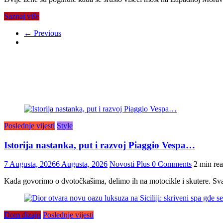
Saznaj više
← Previous
Poslednje vijesti
Style
Istorija nastanka, put i razvoj Piaggio Vespa…
7 Augusta, 2026
6 Augusta, 2026
Novosti Plus
0 Comments
2 min re
Kada govorimo o dvotočkašima, delimo ih na motocikle i skutere. Sva
Dom dizajn
Poslednje vijesti