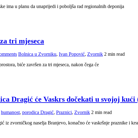
ske ima u planu da unaprijedi i poboljša rad regionalnih deponija
za tri mjeseca
omments
Bolnica u Zvorniku
,
Ivan Popović
,
Zvornik
2 min read
rostora, biće završen za tri mjeseca, nakon čega će
ica Dragić će Vaskrs dočekati u svojoj kuć
humanost
,
porodica Dragić
,
Praznici
,
Zvornik
2 min read
ć iz zvorničkog naselja Branjevo, konačno će vaskršnje praznike i krs