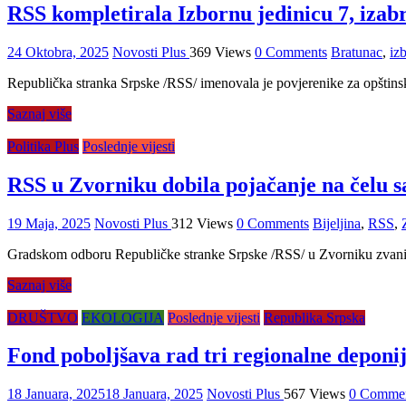
RSS kompletirala Izbornu jedinicu 7, izab
24 Oktobra, 2025
Novosti Plus
369 Views
0 Comments
Bratunac
,
izb
Republička stranka Srpske /RSS/ imenovala je povjerenike za opštinsk
Saznaj više
Politika Plus
Poslednje vijesti
RSS u Zvorniku dobila pojačanje na čelu 
19 Maja, 2025
Novosti Plus
312 Views
0 Comments
Bijeljina
,
RSS
,
Gradskom odboru Republičke stranke Srpske /RSS/ u Zvorniku zvanič
Saznaj više
DRUŠTVO
EKOLOGIJA
Poslednje vijesti
Republika Srpska
Fond poboljšava rad tri regionalne deponi
18 Januara, 2025
18 Januara, 2025
Novosti Plus
567 Views
0 Comme