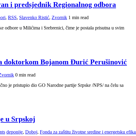
ran i predsjednik Regionalnog odbora
ori
,
RSS
,
Slavenko Ristić
,
Zvornik
1 min read
e odbore u Milićima i Srebrenici, čime je postala prisutna u svim
sa doktorkom Bojanom Đurić Perušinović
Zvornik
0 min read
no je pristupio dio GO Narodne partije Srpske /NPS/ na čelu sa
je u Srpskoj
nts
deponije
,
Doboj
,
Fonda za zaštitu životne sredine i energetsku efi