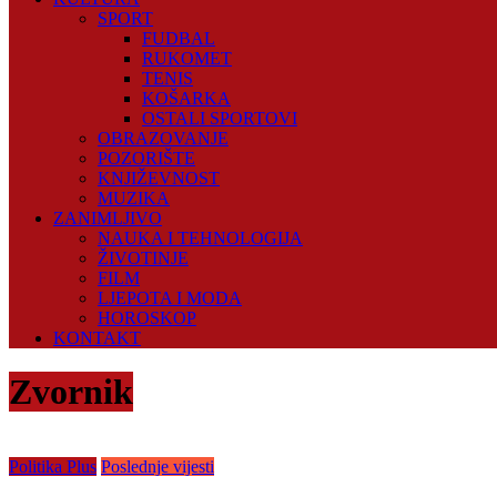
SPORT
FUDBAL
RUKOMET
TENIS
KOŠARKA
OSTALI SPORTOVI
OBRAZOVANJE
POZORIŠTE
KNJIŽEVNOST
MUZIKA
ZANIMLJIVO
NAUKA I TEHNOLOGIJA
ŽIVOTINJE
FILM
LJEPOTA I MODA
HOROSKOP
KONTAKT
Zvornik
Politika Plus
Poslednje vijesti