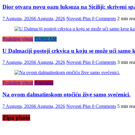
Dior otvara novu oazu luksuza na Siciliji: skriveni s
7 Augusta, 2026
6 Augusta, 2026
Novosti Plus
0 Comments
2 min re
Poslednje vijesti
TURIZAM
U Dalmaciji postoji crkvica u koju se može ući samo k
7 Augusta, 2026
6 Augusta, 2026
Novosti Plus
0 Comments
3 min re
Poslednje vijesti
Putovanja
Na ovom dalmatinskom otočiću žive samo svećenici.
7 Augusta, 2026
6 Augusta, 2026
Novosti Plus
0 Comments
5 min re
Zipa photo