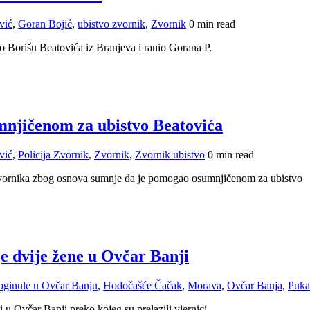
vić
,
Goran Bojić
,
ubistvo zvornik
,
Zvornik
0 min read
o Borišu Beatovića iz Branjeva i ranio Gorana P.
njičenom za ubistvo Beatovića
vić
,
Policija Zvornik
,
Zvornik
,
Zvornik ubistvo
0 min read
 Zvornika zbog osnova sumnje da je pomogao osumnjičenom za ubistvo
je dvije žene u Ovčar Banji
oginule u Ovčar Banju
,
Hodočašće Čačak
,
Morava
,
Ovčar Banja
,
Puka
u Ovčar Banji preko kojeg su prelazili vjernici