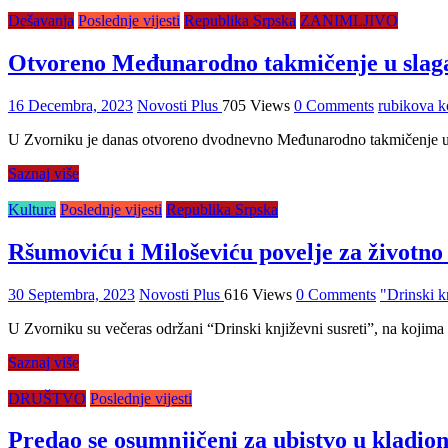
Dešavanja
Poslednje vijesti
Republika Srpska
ZANIMLJIVO
Otvoreno Međunarodno takmičenje u slag
16 Decembra, 2023
Novosti Plus
705 Views
0 Comments
rubikova k
U Zvorniku je danas otvoreno dvodnevno Međunarodno takmičenje u 
Saznaj više
Kultura
Poslednje vijesti
Republika Srpska
Ršumoviću i Miloševiću povelje za životno 
30 Septembra, 2023
Novosti Plus
616 Views
0 Comments
"Drinski k
U Zvorniku su večeras održani “Drinski književni susreti”, na kojima s
Saznaj više
DRUŠTVO
Poslednje vijesti
Predao se osumnjičeni za ubistvo u kladio