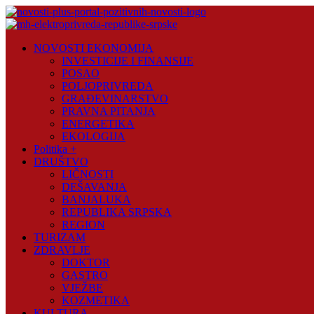
Skip
to
content
Novosti
NOVOSTI EKONOMIJA
Plus
INVESTICIJE I FINANSIJE
POSAO
Portal
POLJOPRIVREDA
pozitivnih
GRAĐEVINARSTVO
vijesti
PRAVNA PITANJA
ENERGETIKA
EKOLOGIJA
Politika +
DRUŠTVO
LIČNOSTI
DEŠAVANJA
BANJALUKA
REPUBLIKA SRPSKA
REGION
TURIZAM
ZDRAVLJE
DOKTOR
GASTRO
VJEŽBE
KOZMETIKA
KULTURA