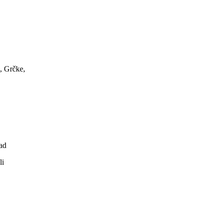
, Grčke,
ad
li