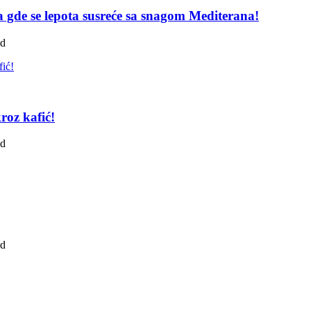
pa gde se lepota susreće sa snagom Mediterana!
ad
roz kafić!
ad
ad