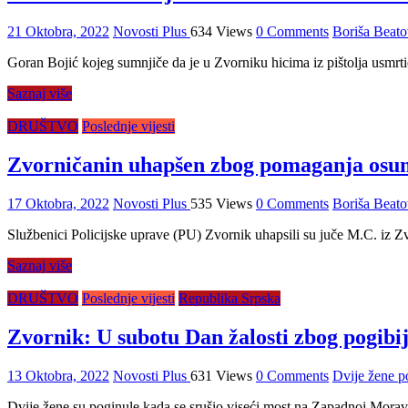
21 Oktobra, 2022
Novosti Plus
634 Views
0 Comments
Boriša Beato
Goran Bojić kojeg sumnjiče da je u Zvorniku hicima iz pištolja usmrti
Saznaj više
DRUŠTVO
Poslednje vijesti
Zvorničanin uhapšen zbog pomaganja osum
17 Oktobra, 2022
Novosti Plus
535 Views
0 Comments
Boriša Beato
Službenici Policijske uprave (PU) Zvornik uhapsili su juče M.C. iz
Saznaj više
DRUŠTVO
Poslednje vijesti
Republika Srpska
Zvornik: U subotu Dan žalosti zbog pogibi
13 Oktobra, 2022
Novosti Plus
631 Views
0 Comments
Dvije žene p
Dvije žene su poginule kada se srušio viseći most na Zapadnoj Moravi 