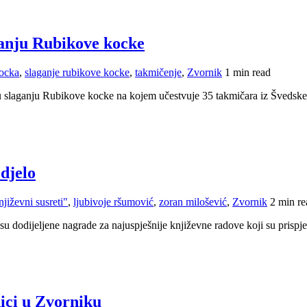
anju Rubikove kocke
ocka
,
slaganje rubikove kocke
,
takmičenje
,
Zvornik
1 min read
slaganju Rubikove kocke na kojem učestvuje 35 takmičara iz Švedske
djelo
njiževni susreti"
,
ljubivoje ršumović
,
zoran milošević
,
Zvornik
2 min re
u dodijeljene nagrade za najuspješnije književne radove koji su prispje
nici u Zvorniku