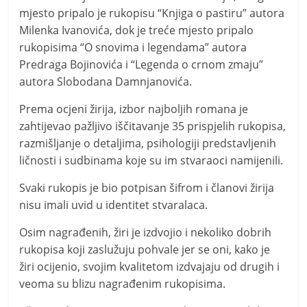
mjesto pripalo je rukopisu “Knjiga o pastiru” autora
Milenka Ivanovića, dok je treće mjesto pripalo
rukopisima “O snovima i legendama” autora
Predraga Bojinovića i “Legenda o crnom zmaju”
autora Slobodana Damnjanovića.
Prema ocjeni žirija, izbor najboljih romana je
zahtijevao pažljivo iščitavanje 35 prispjelih rukopisa,
razmišljanje o detaljima, psihologiji predstavljenih
ličnosti i sudbinama koje su im stvaraoci namijenili.
Svaki rukopis je bio potpisan šifrom i članovi žirija
nisu imali uvid u identitet stvaralaca.
Osim nagrađenih, žiri je izdvojio i nekoliko dobrih
rukopisa koji zaslužuju pohvale jer se oni, kako je
žiri ocijenio, svojim kvalitetom izdvajaju od drugih i
veoma su blizu nagrađenim rukopisima.