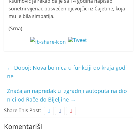
Ršumović je rekao da je sa 14 godina napisao
sonetni vijenac posvećen djevojčici iz Čajetine, koja
mu je bila simpatija.
(Srna)
←
Doboj: Nova bolnica u funkciji do kraja godi
ne
Značajan napredak u izgradnji autoputa na dio
nici od Rače do Bijeljine
→
Share This Post:
Komentariši