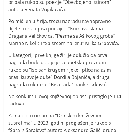
pripala rukopisu poezije “Obezbojeno istinom”
autora Renata Vujakovića.
Po mišljenju žirija, treću nagradu ravnopravno
dijele tri rukopisa poezije – “Kumova slama”
Dragana Veličkovića, “Pesme sa Ašikovog groba”
Marine Nikolić i “Sa srcem na leru” Milka Grbovića.
U kategoriji prve knjige žiri je odlučio da prva
nagrada bude dodijeljena poetsko-proznom
rukopisu “Ispisan krugom rijeke i ptice nalazim
prasliku svoje duše” Đorđija Bojanića, a druga
nagrada rukopisu “Bela rada” Ranke Grković.
Na konkurs u ovoj književnoj oblasti pristiglo je 114
radova.
Za najbolji roman na “Drinskim književnim
susretima” u 2023. godini proglašen je rukopis
“Sara iz Sarajeva” autora Aleksandre Gajić, drugo