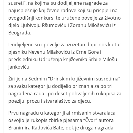
t
susreti”, na kojima su dodijeljene nagrade za
i
najuspješnije književne radove koji su prispjeli na
ovogodišnji konkurs, te uručene povelje za životno
v
djelo Ljubivoju Ršumoviću i Zoranu Miloševiću iz
n
Beograda.
i
h
Dodijeljene su i povelje za izuzetan doprinos kulturi
v
pjesniku Nevenu Milakoviću iz Crne Gore i
predsjedniku Udruženja književnika Srbije Milošu
i
Јankoviću.
j
e
Žiri je na Sedmim “Drinskim književnim susretima”
s
za svaku kategoriju dodijelio priznanja za po tri
t
nagrađena rada i po deset pohvaljenih rukopisa za
poeziju, prozu i stvaralaštvo za djecu.
i
Prvu nagradu u kategoriji afirmisanih stvaralaca
osvojio je rukopis zbirke pjesama “Čvor” autora
Branimira Radovića Bate, dok je druga nagrada