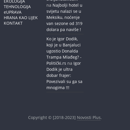
EKOLOGIJA
na
Najbolji hotel u
TEHNOLOGIJA
svijetu nalazi se u
eUPRAVA
Meksiku, noćenje
HRANA KAO LIJEK
KONTAKT
van sezone od 319
dolara pa naviše !
Ko je Igor Dodik,
koji je u Banjaluci
ugostio Donalda
Trampa Mlađeg? -
Politički.rs
na
Igor
Dodik je ultra
dobar frajer:
Povezivali su ga sa
mnogima !!!
Copyright © [2018-2023]
Novosti Plus
.