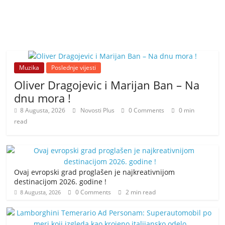
Muzika
Poslednje vijesti
Oliver Dragojevic i Marijan Ban – Na
dnu mora !
8 Augusta, 2026
Novosti Plus
0 Comments
0 min
read
Ovaj evropski grad proglašen je najkreativnijom
destinacijom 2026. godine !
0 Comments
2 min read
8 Augusta, 2026