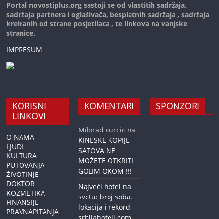
Portal novostiplus.org sastoji se od vlastitih sadržaja,
sadržaja partnera i oglašivača, besplatnih sadržaja , sadržaja
kreiranih od strane posjetilaca , te linkova na vanjske
stranice.
IMPRESUM
KORISNI
KOMENTARI
SPONZORI
LINKOVI
Milorad curcic
na
O NAMA
KINESKE KOPIJE
LJUDI
SATOVA NE
KULTURA
MOŽETE OTKRITI
PUTOVANJA
GOLIM OKOM !!!
ŽIVOTINJE
DOKTOR
Najveći hotel na
KOZMETIKA
svetu: broj soba,
FINANSIJE
lokacija i rekordi -
PRAVNAPITANJA
srbijahoteli.com