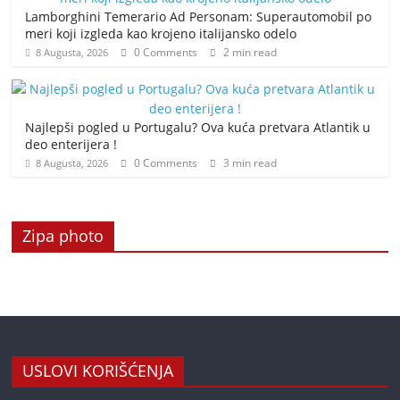
Lamborghini Temerario Ad Personam: Superautomobil po
meri koji izgleda kao krojeno italijansko odelo
0 Comments
2 min read
8 Augusta, 2026
Najlepši pogled u Portugalu? Ova kuća pretvara Atlantik u
deo enterijera !
0 Comments
3 min read
8 Augusta, 2026
Zipa photo
USLOVI KORIŠĆENJA