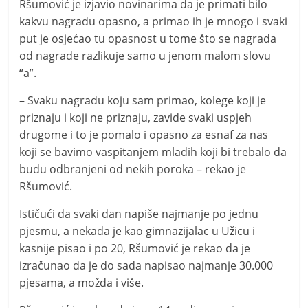
Ršumović je izjavio novinarima da je primati bilo
kakvu nagradu opasno, a primao ih je mnogo i svaki
put je osjećao tu opasnost u tome što se nagrada
od nagrade razlikuje samo u jenom malom slovu
“a”.
– Svaku nagradu koju sam primao, kolege koji je
priznaju i koji ne priznaju, zavide svaki uspjeh
drugome i to je pomalo i opasno za esnaf za nas
koji se bavimo vaspitanjem mladih koji bi trebalo da
budu odbranjeni od nekih poroka – rekao je
Ršumović.
Ističući da svaki dan napiše najmanje po jednu
pjesmu, a nekada je kao gimnazijalac u Užicu i
kasnije pisao i po 20, Ršumović je rekao da je
izračunao da je do sada napisao najmanje 30.000
pjesama, a možda i više.