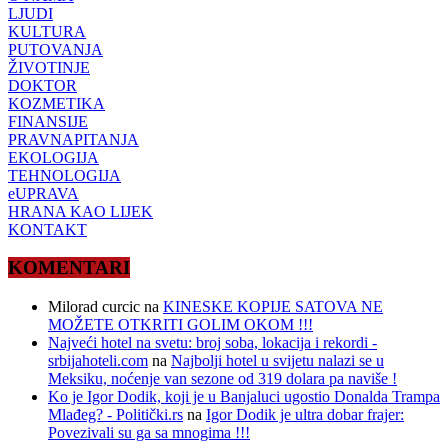
LJUDI
KULTURA
PUTOVANJA
ŽIVOTINJE
DOKTOR
KOZMETIKA
FINANSIJE
PRAVNAPITANJA
EKOLOGIJA
TEHNOLOGIJA
eUPRAVA
HRANA KAO LIJEK
KONTAKT
KOMENTARI
Milorad curcic
na
KINESKE KOPIJE SATOVA NE
MOŽETE OTKRITI GOLIM OKOM !!!
Najveći hotel na svetu: broj soba, lokacija i rekordi -
srbijahoteli.com
na
Najbolji hotel u svijetu nalazi se u
Meksiku, noćenje van sezone od 319 dolara pa naviše !
Ko je Igor Dodik, koji je u Banjaluci ugostio Donalda Trampa
Mlađeg? - Politički.rs
na
Igor Dodik je ultra dobar frajer:
Povezivali su ga sa mnogima !!!