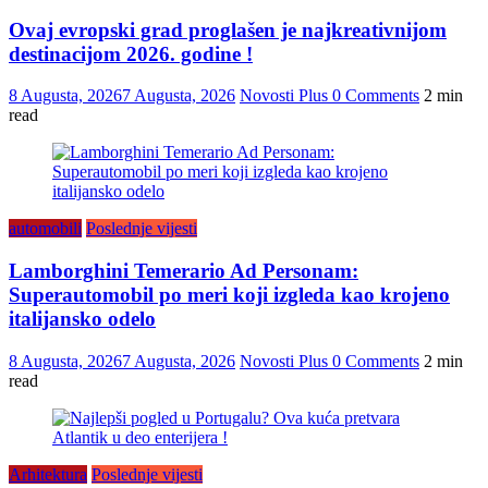
Ovaj evropski grad proglašen je najkreativnijom
destinacijom 2026. godine !
8 Augusta, 2026
7 Augusta, 2026
Novosti Plus
0 Comments
2 min
read
automobili
Poslednje vijesti
Lamborghini Temerario Ad Personam:
Superautomobil po meri koji izgleda kao krojeno
italijansko odelo
8 Augusta, 2026
7 Augusta, 2026
Novosti Plus
0 Comments
2 min
read
Arhitektura
Poslednje vijesti