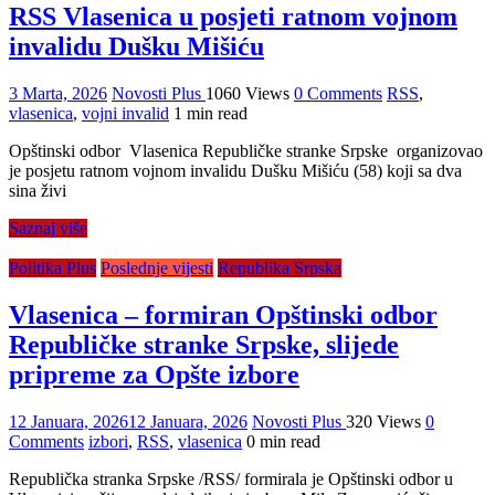
RSS Vlasenica u posjeti ratnom vojnom
invalidu Dušku Mišiću
3 Marta, 2026
Novosti Plus
1060 Views
0 Comments
RSS
,
vlasenica
,
vojni invalid
1 min read
Opštinski odbor Vlasenica Republičke stranke Srpske organizovao
je posjetu ratnom vojnom invalidu Dušku Mišiću (58) koji sa dva
sina živi
Saznaj više
Politika Plus
Poslednje vijesti
Republika Srpska
Vlasenica – formiran Opštinski odbor
Republičke stranke Srpske, slijede
pripreme za Opšte izbore
12 Januara, 2026
12 Januara, 2026
Novosti Plus
320 Views
0
Comments
izbori
,
RSS
,
vlasenica
0 min read
Republička stranka Srpske /RSS/ formirala je Opštinski odbor u