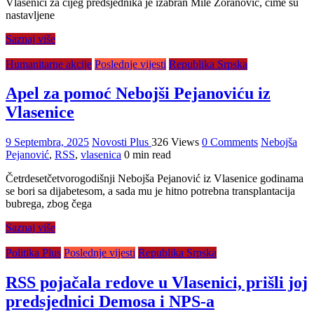
Vlasenici za čijeg predsjednika je izabran Mile Zoranović, čime su
nastavljene
Saznaj više
Humanitarne akcije
Poslednje vijesti
Republika Srpska
Apel za pomoć Nebojši Pejanoviću iz
Vlasenice
9 Septembra, 2025
Novosti Plus
326 Views
0 Comments
Nebojša
Pejanović
,
RSS
,
vlasenica
0 min read
Četrdesetčetvorogodišnji Nebojša Pejanović iz Vlasenice godinama
se bori sa dijabetesom, a sada mu je hitno potrebna transplantacija
bubrega, zbog čega
Saznaj više
Politika Plus
Poslednje vijesti
Republika Srpska
RSS pojačala redove u Vlasenici, prišli joj
predsjednici Demosa i NPS-a