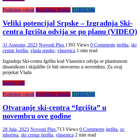
Poslednje vijesti
Republika Srpska
TURIZAM
Veliki potencijal Srpske – Izgradnja Ski-
centra Igrišta odvija se po planu (VIDEO)
31 Augusta, 2023
Novosti Plus
1393 Views
0 Comments
igrišta
,
ski
centar Igrišta
,
vlada srpske
,
vlasenica
1 min read
Izgradnja Ski-centra Igrišta kod Vlasenice odvija se planiranom
dinamikom i skijalište će biti otovoreno u novembru. Za ovaj
projekat Vlada
Saznaj više
Poslednje vijesti
Republika Srpska
TURIZAM
Otvaranje ski-centra “Igrišta” u
novembru ove godine
28 Jula, 2023
Novosti Plus
713 Views
0 Comments
igrišta
,
oc
jahorina
,
ski centar Igrišta
,
vlasenica
2 min read