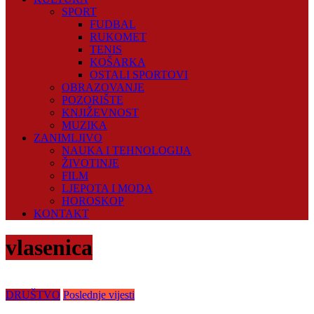
SPORT
FUDBAL
RUKOMET
TENIS
KOŠARKA
OSTALI SPORTOVI
OBRAZOVANJE
POZORIŠTE
KNJIŽEVNOST
MUZIKA
ZANIMLJIVO
NAUKA I TEHNOLOGIJA
ŽIVOTINJE
FILM
LJEPOTA I MODA
HOROSKOP
KONTAKT
vlasenica
DRUŠTVO
Poslednje vijesti