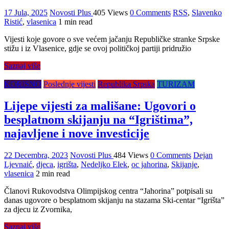
17 Jula, 2025
Novosti Plus
405 Views
0 Comments
RSS
,
Slavenko
Ristić
,
vlasenica
1 min read
Vijesti koje govore o sve većem jačanju Republičke stranke Srpske
stižu i iz Vlasenice, gdje se ovoj političkoj partiji pridružio
Saznaj više
KORISNO
Poslednje vijesti
Republika Srpska
TURIZAM
Lijepe vijesti za mališane: Ugovori o
besplatnom skijanju na “Igrištima”,
najavljene i nove investicije
22 Decembra, 2023
Novosti Plus
484 Views
0 Comments
Dejan
Ljevnaić
,
djeca
,
igrišta
,
Nedeljko Elek
,
oc jahorina
,
Skijanje
,
vlasenica
2 min read
Članovi Rukovodstva Olimpijskog centra “Јahorina” potpisali su
danas ugovore o besplatnom skijanju na stazama Ski-centar “Igrišta”
za djecu iz Zvornika,
Saznaj više