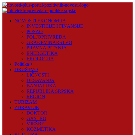
Skip
to
content
Novosti
NOVOSTI EKONOMIJA
Plus
INVESTICIJE I FINANSIJE
POSAO
Portal
POLJOPRIVREDA
pozitivnih
GRAĐEVINARSTVO
vijesti
PRAVNA PITANJA
ENERGETIKA
EKOLOGIJA
Politika +
DRUŠTVO
LIČNOSTI
DEŠAVANJA
BANJALUKA
REPUBLIKA SRPSKA
REGION
TURIZAM
ZDRAVLJE
DOKTOR
GASTRO
VJEŽBE
KOZMETIKA
KULTURA