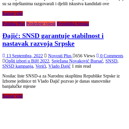
su sa mještanima razgovarali i djelili iskustva kandidati ove
Saznaj više
Politika Plus
Poslednje vijesti
Republika Srpska
Đajić: SNSD garantuje stabilnost i
nastavak razvoja Srpske
13 Septembra, 2022
Novosti Plus
656 Views
0 Comments
Opšti izbori u BiH 2022
,
Snježana Novaković Bursać
,
SNSD
,
SNSD kampanja
,
Verići
,
Vlado Đajić
1 min read
Nosilac liste SNSD-a za Narodnu skupštinu Republike Srpske iz
Izborne jedinice tri Vlado Đajić pozvao je danas stanovnike
banjalučke mjesne
Saznaj više