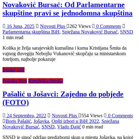
Novaković Bursać: Od Parlamentarne
skupštine pravi se jednodomna skupština
16 Juna, 2025
Novosti Plus
262 Views
0 Comments
Parlamentarna skupština BiH
,
Snježana Novaković Bursać
,
SNSD
1 min read
Kolika je želja sarajevskih kumašina i kuma Kristijana Šmita da
vajnog đuvegiju Nebojšu Vukanović skopčaju sa ministarskom
foteljom, najbolje pokazuje
Saznaj više
Politika Plus
Republika Srpska
Pašalić u Jošavci: Zajedno do pobjede
(FOTO)
24 Septembra, 2022
Novosti Plus
554 Views
0 Comments
Boris Pašalić
,
Jošavka
,
Opšti izbori u BiH 2022
,
Snježana
Novaković Bursać
,
SNSD
,
Vlado Đajić
0 min read
SNSD je sinoć održao predizborni skup u mjestu Jošavka, na kojoj