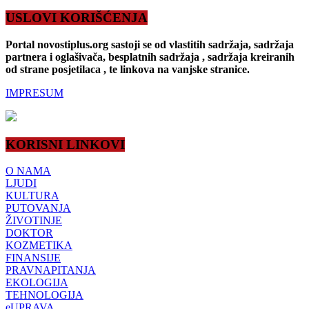
USLOVI KORIŠĆENJA
Portal novostiplus.org sastoji se od vlastitih sadržaja, sadržaja
partnera i oglašivača, besplatnih sadržaja , sadržaja kreiranih
od strane posjetilaca , te linkova na vanjske stranice.
IMPRESUM
KORISNI LINKOVI
O NAMA
LJUDI
KULTURA
PUTOVANJA
ŽIVOTINJE
DOKTOR
KOZMETIKA
FINANSIJE
PRAVNAPITANJA
EKOLOGIJA
TEHNOLOGIJA
eUPRAVA