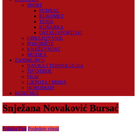
SPORT
FUDBAL
RUKOMET
TENIS
KOŠARKA
OSTALI SPORTOVI
OBRAZOVANJE
POZORIŠTE
KNJIŽEVNOST
MUZIKA
ZANIMLJIVO
NAUKA I TEHNOLOGIJA
ŽIVOTINJE
FILM
LJEPOTA I MODA
HOROSKOP
KONTAKT
Snježana Novaković Bursać
Politika Plus
Poslednje vijesti