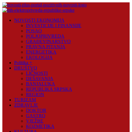
Skip
to
content
Novosti
NOVOSTI EKONOMIJA
Plus
INVESTICIJE I FINANSIJE
POSAO
Portal
POLJOPRIVREDA
pozitivnih
GRAĐEVINARSTVO
vijesti
PRAVNA PITANJA
ENERGETIKA
EKOLOGIJA
Politika +
DRUŠTVO
LIČNOSTI
DEŠAVANJA
BANJALUKA
REPUBLIKA SRPSKA
REGION
TURIZAM
ZDRAVLJE
DOKTOR
GASTRO
VJEŽBE
KOZMETIKA
KULTURA