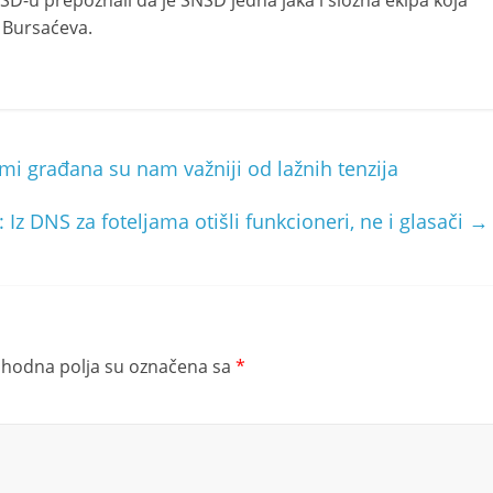
D-u prepoznali da je SNSD jedna jaka i složna ekipa koja
e Bursaćeva.
mi građana su nam važniji od lažnih tenzija
 Iz DNS za foteljama otišli funkcioneri, ne i glasači
→
hodna polja su označena sa
*