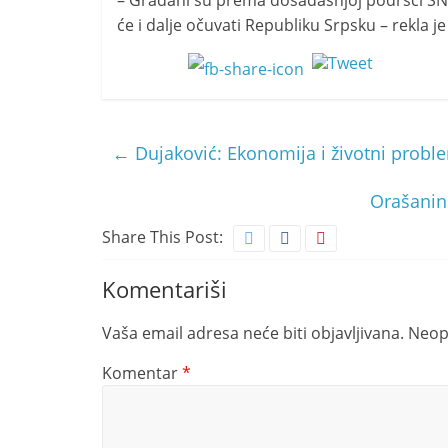
– Građani su prema dosadašnjoj podršci SNS
će i dalje očuvati Republiku Srpsku – rekla j
←
Dujaković: Ekonomija i životni proble
Orašanin:
Share This Post:
Komentariši
Vaša email adresa neće biti objavljivana.
Neop
Komentar
*