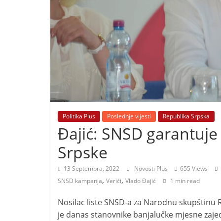
i
t
i
v
n
i
h
v
i
Politika Plus
Poslednje vijesti
Republika Srpska
j
Đajić: SNSD garantuje 
e
Srpske
s
t
13 Septembra, 2022
Novosti Plus
655 Views
,
,
i
SNSD kampanja
Verići
Vlado Đajić
1 min read
Nosilac liste SNSD-a za Narodnu skupštinu Re
je danas stanovnike banjalučke mjesne zaje