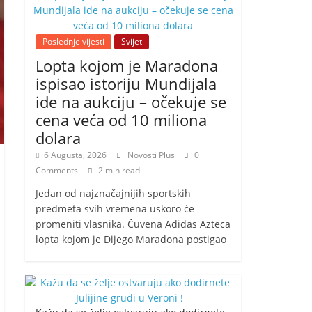
Poslednje vijesti
Svijet
Lopta kojom je Maradona
ispisao istoriju Mundijala
ide na aukciju – očekuje se
cena veća od 10 miliona
dolara
6 Augusta, 2026
Novosti Plus
0
Comments
2 min read
Jedan od najznačajnijih sportskih
predmeta svih vremena uskoro će
promeniti vlasnika. Čuvena Adidas Azteca
lopta kojom je Dijego Maradona postigao