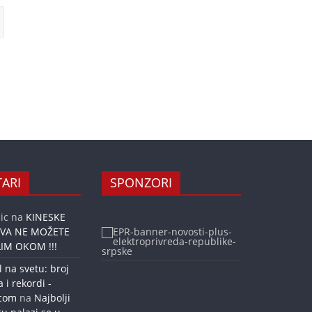
ARI
SPONZORI
ic
na
KINESKE
OVA NE MOŽETE
IM OKOM !!!
l na svetu: broj
a i rekordi -
.com
na
Najbolji