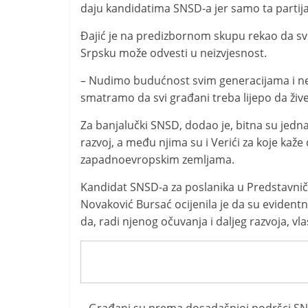
daju kandidatima SNSD-a jer samo ta partija 
Đajić je na predizbornom skupu rekao da sve
Srpsku može odvesti u neizvjesnost.
– Nudimo budućnost svim generacijama i neć
smatramo da svi građani treba lijepo da žive 
Za banjalučki SNSD, dodao je, bitna su jedna
razvoj, a među njima su i Verići za koje kaže
zapadnoevropskim zemljama.
Kandidat SNSD-a za poslanika u Predstavn
Novaković Bursać ocijenila je da su evidentn
da, radi njenog očuvanja i daljeg razvoja, vla