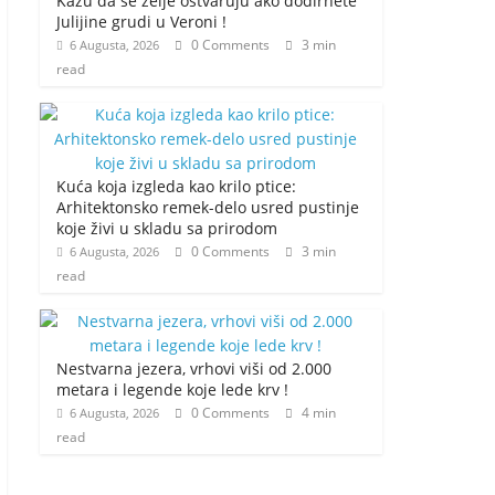
Kažu da se želje ostvaruju ako dodirnete
Julijine grudi u Veroni !
0 Comments
3 min
6 Augusta, 2026
read
Kuća koja izgleda kao krilo ptice:
Arhitektonsko remek-delo usred pustinje
koje živi u skladu sa prirodom
0 Comments
3 min
6 Augusta, 2026
read
Nestvarna jezera, vrhovi viši od 2.000
metara i legende koje lede krv !
0 Comments
4 min
6 Augusta, 2026
read