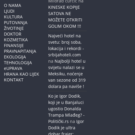
Milorad curcic
na
O NAMA
KINESKE KOPIJE
LJUDI
SATOVA NE
KULTURA
MOŽETE OTKRITI
PUTOVANJA
GOLIM OKOM !!!
ŽIVOTINJE
DOKTOR
Najveći hotel na
KOZMETIKA
svetu: broj soba,
FINANSIJE
lokacija i rekordi -
PRAVNAPITANJA
srbijahoteli.com
EKOLOGIJA
na
Najbolji hotel u
TEHNOLOGIJA
svijetu nalazi se u
eUPRAVA
Meksiku, noćenje
HRANA KAO LIJEK
KONTAKT
van sezone od 319
dolara pa naviše !
Ko je Igor Dodik,
koji je u Banjaluci
ugostio Donalda
Trampa Mlađeg? -
Politički.rs
na
Igor
Dodik je ultra
dobar frajer: