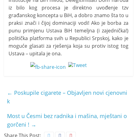
institucije na BiH nivou; Delegitimisati Dom naroda
iz bilo kog procesa je direktno uvođenje tzv
građanskog koncepta u BiH, a dobro znamo šta to u
praksi znači i čijoj dominaciji vodi! Ako je borba za
punu primjenu Ustava BiH temeljna (i zajednička!)
politička platforma svih u Republici Srpskoj, kako je
moguće glasati za rješenja koja su protiv istog tog
Ustava – upitala je ona.
←
Poskupile cigarete – Objavljen novi cjenovni
k
Most u Česmi bez radnika i mašina, mještani o
gorčeni !
→
Share This Post: