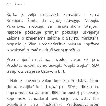
t
1 min read
i
Kolika je želja sarajevskih kumašina i kuma
v
Kristijana Šmita da vajnog đuvegiju Nebojšu
n
Vukanović skopčaju sa ministarskom foteljom,
i
najbolje pokazuje primjer pokušaja usvajanja
h
Zakona o izmjenama zakona o Savjetu ministara,
v
ocijenila je član Predsjedništva SNSD-a Snježana
i
Novaković Bursać na društvenoj mreži Iks.
j
Prema njenim riječima, navedeni zakon koji je u
e
Predstavničkom domu usvojila “dupla trojka” i SDA
s
u suprotnosti je sa Ustavom BiH.
t
– Naime, navedeni zakon koji je u Predstavničkom
i
domu usvojila “dupla trojka” plus SDA je direktno u
suprotnosti sa Ustavom BiH i ne postoji pakovanje
koje može zamaskirati ovu činjenicu. Ustav BiH
eksplicitno daje nadležnost Predsjedavajućem