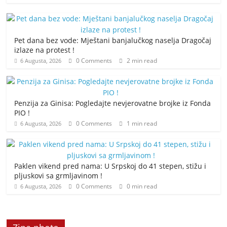
Pet dana bez vode: Mještani banjalučkog naselja Dragočaj
izlaze na protest !
0 Comments
2 min read
6 Augusta, 2026
Penzija za Ginisa: Pogledajte nevjerovatne brojke iz Fonda
PIO !
0 Comments
1 min read
6 Augusta, 2026
Paklen vikend pred nama: U Srpskoj do 41 stepen, stižu i
pljuskovi sa grmljavinom !
0 Comments
0 min read
6 Augusta, 2026