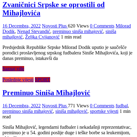
Zvaničnici Srpske se oprostili od
Mihajlovića
16 Decembra, 2022
Novosti Plus
620 Views
0 Comments
Milorad
Dodik
,
Nenad Stevandić
,
preminuo siniša mihajović
,
siniša
mihajlović
,
Željka Cvijanović
1 min read
Predsjednik Republike Srpske Milorad Dodik uputio je saučešće
porodici proslavljenog srpskog fudbalera Siniše Mihajlovića, koji je
danas preminuo, istakavši da
Saznaj više
Poslednje vijesti
SPORT
Preminuo Siniša Mihajlović
16 Decembra, 2022
Novosti Plus
771 Views
0 Comments
fudbal
,
preminuo siniša mihajović
,
siniša mihajlović
,
sportske vijesti
1 min
read
Siniša Mihajlović, legendarni fudbaler i nekadašnji reprezentativac,
preminuo je u 54. godini poslije duge i teške borbe sa leukemijom,