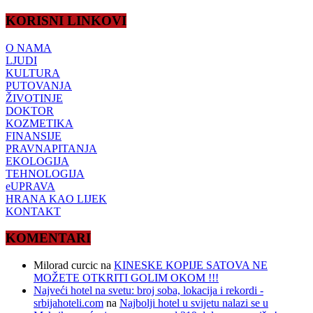
KORISNI LINKOVI
O NAMA
LJUDI
KULTURA
PUTOVANJA
ŽIVOTINJE
DOKTOR
KOZMETIKA
FINANSIJE
PRAVNAPITANJA
EKOLOGIJA
TEHNOLOGIJA
eUPRAVA
HRANA KAO LIJEK
KONTAKT
KOMENTARI
Milorad curcic
na
KINESKE KOPIJE SATOVA NE
MOŽETE OTKRITI GOLIM OKOM !!!
Najveći hotel na svetu: broj soba, lokacija i rekordi -
srbijahoteli.com
na
Najbolji hotel u svijetu nalazi se u