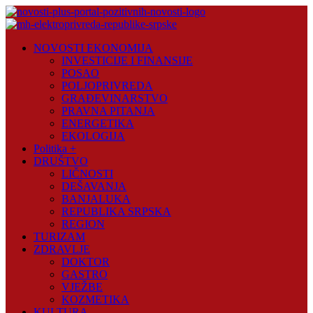
Skip
to
content
Novosti
NOVOSTI EKONOMIJA
Plus
INVESTICIJE I FINANSIJE
POSAO
Portal
POLJOPRIVREDA
pozitivnih
GRAĐEVINARSTVO
vijesti
PRAVNA PITANJA
ENERGETIKA
EKOLOGIJA
Politika +
DRUŠTVO
LIČNOSTI
DEŠAVANJA
BANJALUKA
REPUBLIKA SRPSKA
REGION
TURIZAM
ZDRAVLJE
DOKTOR
GASTRO
VJEŽBE
KOZMETIKA
KULTURA