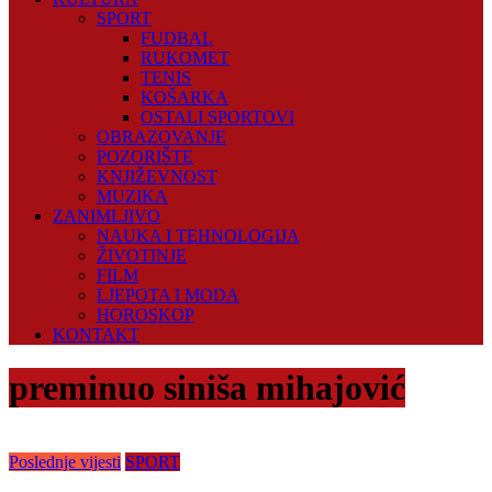
SPORT
FUDBAL
RUKOMET
TENIS
KOŠARKA
OSTALI SPORTOVI
OBRAZOVANJE
POZORIŠTE
KNJIŽEVNOST
MUZIKA
ZANIMLJIVO
NAUKA I TEHNOLOGIJA
ŽIVOTINJE
FILM
LJEPOTA I MODA
HOROSKOP
KONTAKT
preminuo siniša mihajović
Poslednje vijesti
SPORT