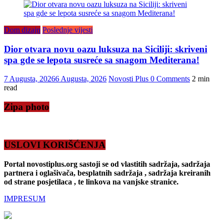
Dom dizajn
Poslednje vijesti
Dior otvara novu oazu luksuza na Siciliji: skriveni
spa gde se lepota susreće sa snagom Mediterana!
7 Augusta, 2026
6 Augusta, 2026
Novosti Plus
0 Comments
2 min
read
Zipa photo
USLOVI KORIŠĆENJA
Portal novostiplus.org sastoji se od vlastitih sadržaja, sadržaja
partnera i oglašivača, besplatnih sadržaja , sadržaja kreiranih
od strane posjetilaca , te linkova na vanjske stranice.
IMPRESUM