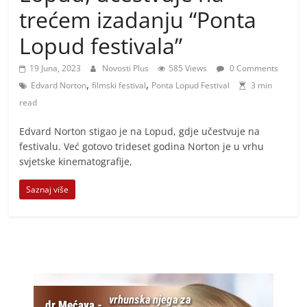
i
trećem izadanju “Ponta
t
Lopud festivala”
i
v
19 Juna, 2023
Novosti Plus
585 Views
0 Comments
n
,
,
Edvard Norton
filmski festival
Ponta Lopud Festival
3 min
i
read
h
Edvard Norton stigao je na Lopud, gdje učestvuje na
v
festivalu. Već gotovo trideset godina Norton je u vrhu
i
svjetske kinematografije,
j
Saznaj više
e
s
t
i