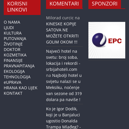
KORISNI
KOMENTARI
SPONZORI
LINKOVI
Milorad curcic
na
O NAMA
KINESKE KOPIJE
LJUDI
SATOVA NE
KULTURA
MOŽETE OTKRITI
PUTOVANJA
GOLIM OKOM !!!
ŽIVOTINJE
DOKTOR
Najveći hotel na
KOZMETIKA
svetu: broj soba,
FINANSIJE
lokacija i rekordi -
PRAVNAPITANJA
srbijahoteli.com
EKOLOGIJA
na
Najbolji hotel u
TEHNOLOGIJA
svijetu nalazi se u
eUPRAVA
Meksiku, noćenje
HRANA KAO LIJEK
KONTAKT
van sezone od 319
dolara pa naviše !
Ko je Igor Dodik,
koji je u Banjaluci
ugostio Donalda
Trampa Mlađeg? -