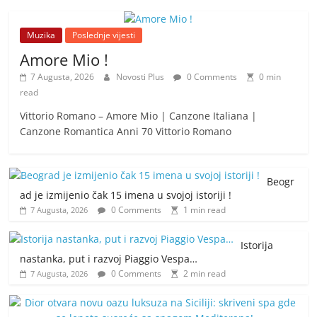
Muzika
Poslednje vijesti
Amore Mio !
7 Augusta, 2026
Novosti Plus
0 Comments
0 min
read
Vittorio Romano – Amore Mio | Canzone Italiana |
Canzone Romantica Anni 70 Vittorio Romano
Beogr
ad je izmijenio čak 15 imena u svojoj istoriji !
0 Comments
1 min read
7 Augusta, 2026
Istorija
nastanka, put i razvoj Piaggio Vespa…
0 Comments
2 min read
7 Augusta, 2026