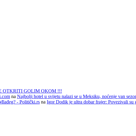
 OTKRITI GOLIM OKOM !!!
li.com
na
Najbolji hotel u svijetu nalazi se u Meksiku, noćenje van sezo
lađeg? - Politički.rs
na
Igor Dodik je ultra dobar frajer: Povezivali su