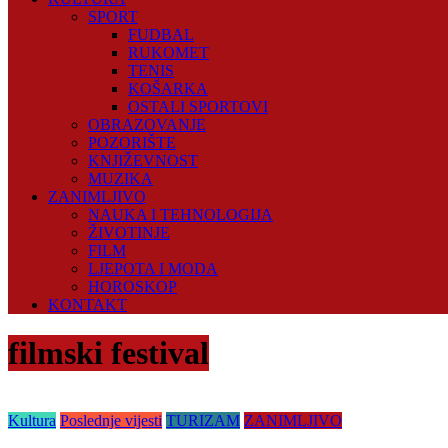
SPORT
FUDBAL
RUKOMET
TENIS
KOŠARKA
OSTALI SPORTOVI
OBRAZOVANJE
POZORIŠTE
KNJIŽEVNOST
MUZIKA
ZANIMLJIVO
NAUKA I TEHNOLOGIJA
ŽIVOTINJE
FILM
LJEPOTA I MODA
HOROSKOP
KONTAKT
filmski festival
Kultura
Poslednje vijesti
TURIZAM
ZANIMLJIVO