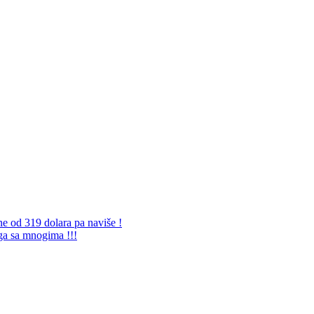
ne od 319 dolara pa naviše !
 ga sa mnogima !!!