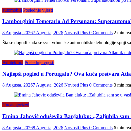
automobili
Poslednje vijesti
Lamborghini Temerario Ad Personam: Superautomobil 
8 Augusta, 2026
7 Augusta, 2026
Novosti Plus
0 Comments
2 min re
Šta se dogodi kada se svet vrhunske automobilske tehnologije spoji 
Arhitektura
Poslednje vijesti
Najlepši pogled u Portugalu? Ova kuća pretvara Atlan
8 Augusta, 2026
7 Augusta, 2026
Novosti Plus
0 Comments
3 min re
Uncategorized
Emina Jahović oduševila Banjaluku: „Zaljubila sam 
8 Augusta, 2026
8 Augusta, 2026
Novosti Plus
0 Comments
6 min re