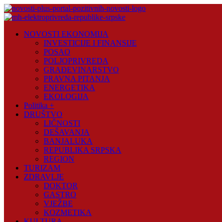
Skip
to
content
Novosti
NOVOSTI EKONOMIJA
Plus
INVESTICIJE I FINANSIJE
POSAO
Portal
POLJOPRIVREDA
pozitivnih
GRAĐEVINARSTVO
vijesti
PRAVNA PITANJA
ENERGETIKA
EKOLOGIJA
Politika +
DRUŠTVO
LIČNOSTI
DEŠAVANJA
BANJALUKA
REPUBLIKA SRPSKA
REGION
TURIZAM
ZDRAVLJE
DOKTOR
GASTRO
VJEŽBE
KOZMETIKA
KULTURA