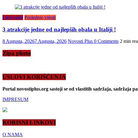
Ljetovanje
Poslednje vijesti
3 atrakcije jedne od najlepših obala u Italiji !
8 Augusta, 2026
7 Augusta, 2026
Novosti Plus
0 Comments
2 min re
Zipa photo
USLOVI KORIŠĆENJA
Portal novostiplus.org sastoji se od vlastitih sadržaja, sadržaja p
IMPRESUM
KORISNI LINKOVI
O NAMA