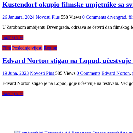
Kustendorf okupio filmske umjetnike sa s
26 Januara, 2024
Novosti Plus
558 Views
0 Comments
drvengrad
,
fi
U čarobnom ambijentu Drvengrada, održava se četvrti dan filmskog fes
Saznaj više
Film
Poslednje vijesti
Region
Edvard Norton stigao na Lopud, učestvuje
19 Juna, 2023
Novosti Plus
585 Views
0 Comments
Edvard Norton
,
Edvard Norton stigao je na Lopud, gdje učestvuje na festivalu. Već go
Saznaj više