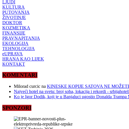
LJUDI
KULTURA
PUTOVANJA
ŽIVOTINJE
DOKTOR
KOZMETIKA
FINANSIJE
PRAVNAPITANJA
EKOLOGIJA
TEHNOLOGIJA
eUPRAVA
HRANA KAO LIJEK
KONTAKT
KOMENTARI
Milorad curcic
na
KINESKE KOPIJE SATOVA NE MOŽETE
Najveći hotel na svetu: broj soba, lokacija i rekordi - srbijahote
Ko je Igor Dodik, koji je u Banjaluci ugostio Donalda Trampa M
SPONZORI