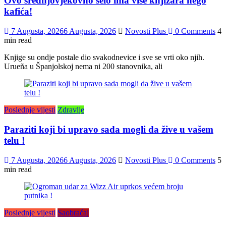
Ovo srednjovjekovno selo ima više knjižara nego
kafića!
7 Augusta, 2026
6 Augusta, 2026
Novosti Plus
0 Comments
4
min read
Knjige su ondje postale dio svakodnevice i sve se vrti oko njih.
Urueña u Španjolskoj nema ni 200 stanovnika, ali
Poslednje vijesti
Zdravlje
Paraziti koji bi upravo sada mogli da žive u vašem
telu !
7 Augusta, 2026
6 Augusta, 2026
Novosti Plus
0 Comments
5
min read
Poslednje vijesti
Saobraćaj