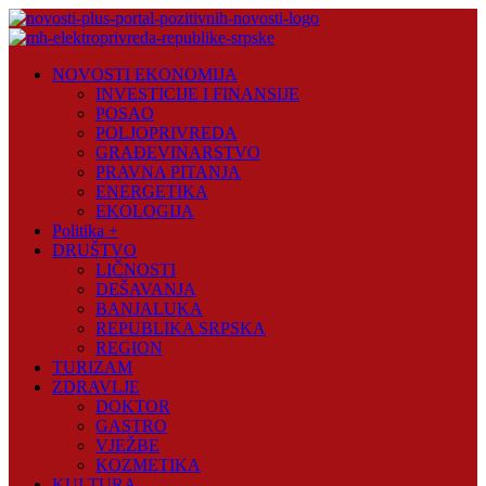
Skip
to
content
Novosti
NOVOSTI EKONOMIJA
Plus
INVESTICIJE I FINANSIJE
POSAO
Portal
POLJOPRIVREDA
pozitivnih
GRAĐEVINARSTVO
vijesti
PRAVNA PITANJA
ENERGETIKA
EKOLOGIJA
Politika +
DRUŠTVO
LIČNOSTI
DEŠAVANJA
BANJALUKA
REPUBLIKA SRPSKA
REGION
TURIZAM
ZDRAVLJE
DOKTOR
GASTRO
VJEŽBE
KOZMETIKA
KULTURA