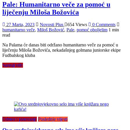
Pale: Humanitarno veče za pomoć u
liječenju Miloša Božovića
27 Marta, 2023
Novosti Plus
654 Views
0 Comments
humanitarno veče
,
Miloš Božović
,
Pale
,
pomoć oboljelim
1 min
read
Na Palama će danas biti održano humanitarno veče za pomoć u
liječenju Miloša Božovića, nekadašnjeg golmana juniorske ekipe
Fudbalskog kluba
Saznaj više
Odmor i putovanje
Poslednje vijesti