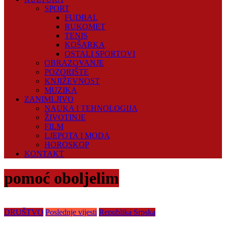
SPORT
FUDBAL
RUKOMET
TENIS
KOŠARKA
OSTALI SPORTOVI
OBRAZOVANJE
POZORIŠTE
KNJIŽEVNOST
MUZIKA
ZANIMLJIVO
NAUKA I TEHNOLOGIJA
ŽIVOTINJE
FILM
LJEPOTA I MODA
HOROSKOP
KONTAKT
pomoć oboljelim
DRUŠTVO
Poslednje vijesti
Republika Srpska