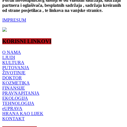
Portal novostiplus.org sastoji se od vlastitih sadržaja, sadržaja
partnera i oglašivača, besplatnih sadržaja , sadržaja kreiranih
od strane posjetilaca , te linkova na vanjske stranice.
IMPRESUM
KORISNI LINKOVI
O NAMA
LJUDI
KULTURA
PUTOVANJA
ŽIVOTINJE
DOKTOR
KOZMETIKA
FINANSIJE
PRAVNAPITANJA
EKOLOGIJA
TEHNOLOGIJA
eUPRAVA
HRANA KAO LIJEK
KONTAKT