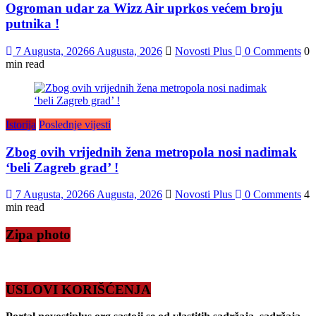
Ogroman udar za Wizz Air uprkos većem broju
putnika !
7 Augusta, 2026
6 Augusta, 2026
Novosti Plus
0 Comments
0
min read
Istorija
Poslednje vijesti
Zbog ovih vrijednih žena metropola nosi nadimak
‘beli Zagreb grad’ !
7 Augusta, 2026
6 Augusta, 2026
Novosti Plus
0 Comments
4
min read
Zipa photo
USLOVI KORIŠĆENJA