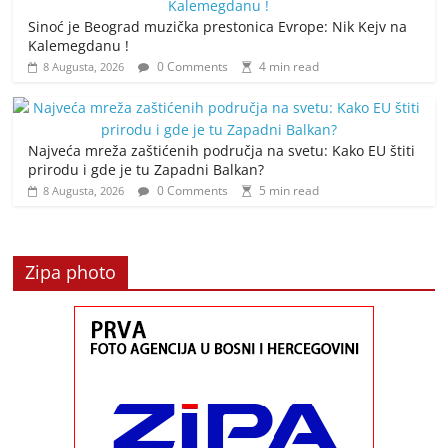
Sinoć je Beograd muzička prestonica Evrope: Nik Kejv na
Kalemegdanu !
0 Comments
4 min read
8 Augusta, 2026
Najveća mreža zaštićenih područja na svetu: Kako EU štiti
prirodu i gde je tu Zapadni Balkan?
0 Comments
5 min read
8 Augusta, 2026
Zipa photo