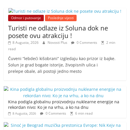
Odmor i putovanje
Poslednje vijesti
Turisti ne odlaze iz Soluna dok ne
posete ovu atrakciju !
8 Augusta, 2026
Novosti Plus
0 Comments
2 min
read
Čuveni “lebdeći kišobrani” izgledaju kao prizor iz bajke.
Solun je grad bogate istorije, živopisnih ulica i
prelepe obale, ali postoji jedno mesto
Kina podigla globalnu proizvodnju nuklearne energije na
rekordan nivo: Ko je na vrhu, a ko na dnu
0 Comments
6 min read
8 Augusta, 2026