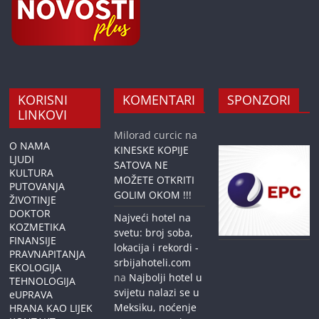
KORISNI
KOMENTARI
SPONZORI
LINKOVI
Milorad curcic
na
O NAMA
KINESKE KOPIJE
LJUDI
SATOVA NE
KULTURA
MOŽETE OTKRITI
PUTOVANJA
GOLIM OKOM !!!
ŽIVOTINJE
DOKTOR
Najveći hotel na
KOZMETIKA
svetu: broj soba,
FINANSIJE
lokacija i rekordi -
PRAVNAPITANJA
srbijahoteli.com
EKOLOGIJA
na
Najbolji hotel u
TEHNOLOGIJA
svijetu nalazi se u
eUPRAVA
Meksiku, noćenje
HRANA KAO LIJEK