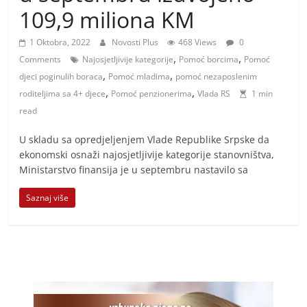
i
109,9 miliona KM
t
i
1 Oktobra, 2022
Novosti Plus
468 Views
0
,
,
v
Comments
Najosjetljivije kategorije
Pomoć borcima
Pomoć
,
,
djeci poginulih boraca
Pomoć mladima
pomoć nezaposlenim
n
,
,
roditeljima sa 4+ djece
Pomoć penzionerima
Vlada RS
1 min
i
read
h
v
U skladu sa opredjeljenjem Vlade Republike Srpske da
ekonomski osnaži najosjetljivije kategorije stanovništva,
i
Ministarstvo finansija je u septembru nastavilo sa
j
e
Saznaj više
s
t
i