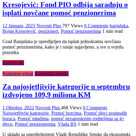
Kresojević: Fond PIO odbija saradnju o
isplati novčane pomoć penzionerima
12 Januara, 2023
Novosti Plus
797 Views
0 Comments
banjaluka
,
Bojan Kresojević
,
penzioneri
,
Pomoć penzionerima
1 min read
Grad Banjaluka je opredijeljen da isplati jednokratnu novčanu
pomoć penzionerima, kako je i ranije najavljeno, a sve u svjetlu
praznika
Saznaj više
Poslednje vijesti
Republika Srpska
Za najosjetljivije kategorije u septembru
izdvojeno 109,9 miliona KM
1 Oktobra, 2022
Novosti Plus
468 Views
0 Comments
Najosjetljivije kategorije
,
Pomoć borcima
,
Pomoć djeci poginulih
boraca
,
Pomoć mladima
,
pomoć nezaposlenim roditeljima sa 4+
djece
,
Pomoć penzionerima
,
Vlada RS
1 min read
U skladu sa opredjeljenjem Vlade Republike Srpske da ekonomski