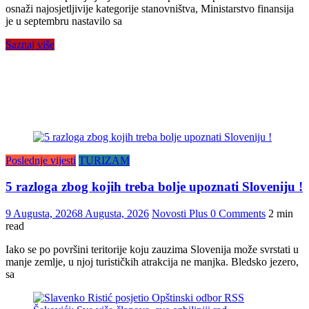
osnaži najosjetljivije kategorije stanovništva, Ministarstvo finansija
je u septembru nastavilo sa
Saznaj više
Poslednje vijesti
TURIZAM
5 razloga zbog kojih treba bolje upoznati Sloveniju !
9 Augusta, 2026
8 Augusta, 2026
Novosti Plus
0 Comments
2 min
read
Iako se po površini teritorije koju zauzima Slovenija može svrstati u
manje zemlje, u njoj turističkih atrakcija ne manjka. Bledsko jezero,
sa