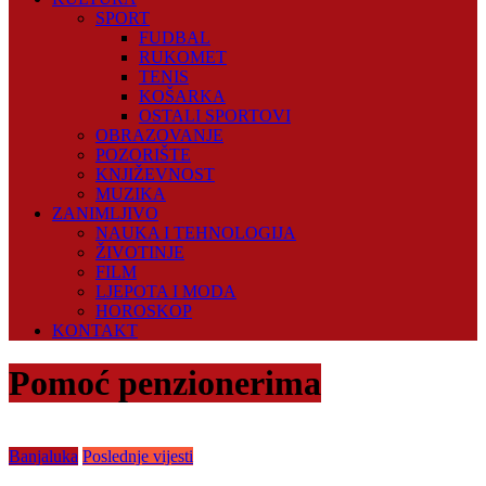
SPORT
FUDBAL
RUKOMET
TENIS
KOŠARKA
OSTALI SPORTOVI
OBRAZOVANJE
POZORIŠTE
KNJIŽEVNOST
MUZIKA
ZANIMLJIVO
NAUKA I TEHNOLOGIJA
ŽIVOTINJE
FILM
LJEPOTA I MODA
HOROSKOP
KONTAKT
Pomoć penzionerima
Banjaluka
Poslednje vijesti