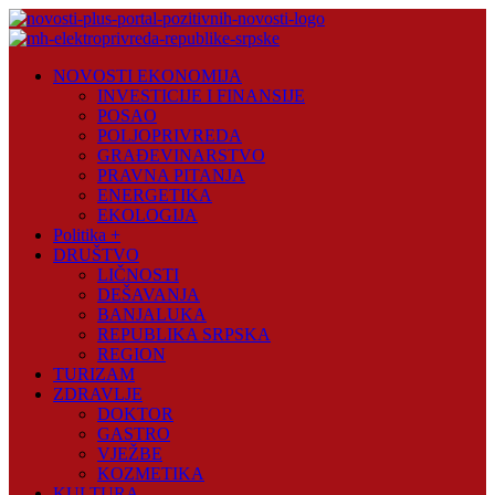
Skip
to
content
Novosti
NOVOSTI EKONOMIJA
Plus
INVESTICIJE I FINANSIJE
POSAO
Portal
POLJOPRIVREDA
pozitivnih
GRAĐEVINARSTVO
vijesti
PRAVNA PITANJA
ENERGETIKA
EKOLOGIJA
Politika +
DRUŠTVO
LIČNOSTI
DEŠAVANJA
BANJALUKA
REPUBLIKA SRPSKA
REGION
TURIZAM
ZDRAVLJE
DOKTOR
GASTRO
VJEŽBE
KOZMETIKA
KULTURA