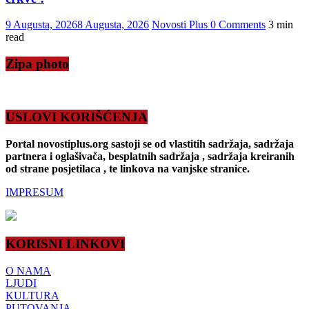
9 Augusta, 2026
8 Augusta, 2026
Novosti Plus
0 Comments
3 min
read
Zipa photo
USLOVI KORIŠĆENJA
Portal novostiplus.org sastoji se od vlastitih sadržaja, sadržaja
partnera i oglašivača, besplatnih sadržaja , sadržaja kreiranih
od strane posjetilaca , te linkova na vanjske stranice.
IMPRESUM
KORISNI LINKOVI
O NAMA
LJUDI
KULTURA
PUTOVANJA