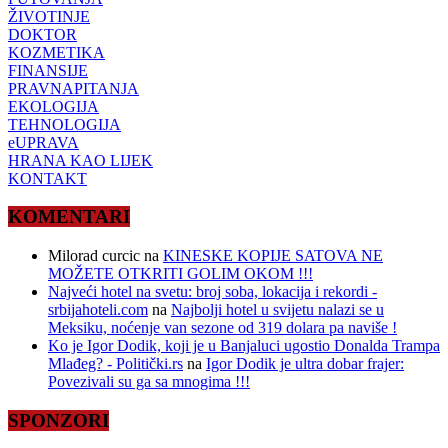
ŽIVOTINJE
DOKTOR
KOZMETIKA
FINANSIJE
PRAVNAPITANJA
EKOLOGIJA
TEHNOLOGIJA
eUPRAVA
HRANA KAO LIJEK
KONTAKT
KOMENTARI
Milorad curcic
na
KINESKE KOPIJE SATOVA NE
MOŽETE OTKRITI GOLIM OKOM !!!
Najveći hotel na svetu: broj soba, lokacija i rekordi -
srbijahoteli.com
na
Najbolji hotel u svijetu nalazi se u
Meksiku, noćenje van sezone od 319 dolara pa naviše !
Ko je Igor Dodik, koji je u Banjaluci ugostio Donalda Trampa
Mlađeg? - Politički.rs
na
Igor Dodik je ultra dobar frajer:
Povezivali su ga sa mnogima !!!
SPONZORI