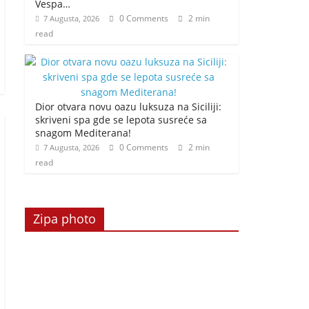
Vespa…
0 Comments
2 min
7 Augusta, 2026
read
Dior otvara novu oazu luksuza na Siciliji:
skriveni spa gde se lepota susreće sa
snagom Mediterana!
0 Comments
2 min
7 Augusta, 2026
read
Zipa photo