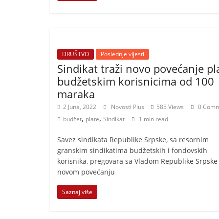
DRUŠTVO
Poslednje vijesti
Sindikat traži novo povećanje pl
budžetskim korisnicima od 100
maraka
2 Juna, 2022
Novosti Plus
585 Views
0 Comm
,
,
budžet
plate
Sindikat
1 min read
Savez sindikata Republike Srpske, sa resornim
granskim sindikatima budžetskih i fondovskih
korisnika, pregovara sa Vladom Republike Srpske
novom povećanju
Saznaj više