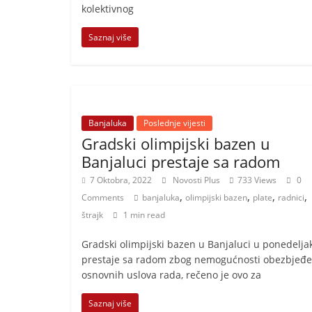
kolektivnog
Saznaj više
Banjaluka
Poslednje vijesti
Gradski olimpijski bazen u
Banjaluci prestaje sa radom
7 Oktobra, 2022
Novosti Plus
733 Views
0
,
,
,
,
Comments
banjaluka
olimpijski bazen
plate
radnici
štrajk
1 min read
Gradski olimpijski bazen u Banjaluci u ponedelja
prestaje sa radom zbog nemogućnosti obezbjeđe
osnovnih uslova rada, rečeno je ovo za
Saznaj više