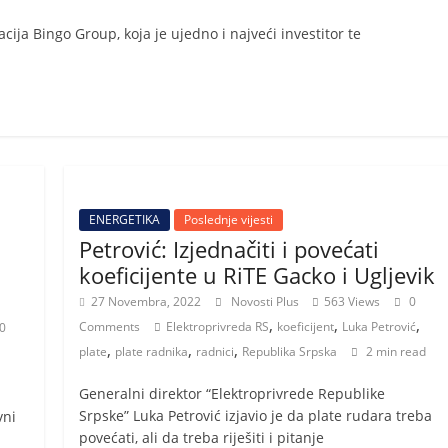
ja Bingo Group, koja je ujedno i najveći investitor te
ENERGETIKA
Poslednje vijesti
Petrović: Izjednačiti i povećati
koeficijente u RiTE Gacko i Ugljevik
27 Novembra, 2022
Novosti Plus
563 Views
0
,
,
,
Comments
Elektroprivreda RS
koeficijent
Luka Petrović
0
,
,
,
plate
plate radnika
radnici
Republika Srpska
2 min read
Generalni direktor “Elektroprivrede Republike
Srpske” Luka Petrović izjavio je da plate rudara treba
vni
povećati, ali da treba riješiti i pitanje