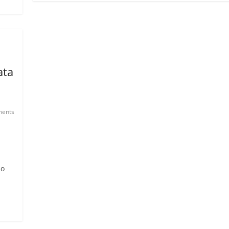
ata
ents
 o