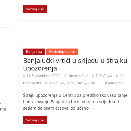
Saznaj više
Banjaluka
Poslednje vijesti
Banjalučki vrtići u srijedu u štrajku
upozorenja
16 Septembra, 2022
Novosti Plus
745 Views
0
,
,
,
Comments
banjaluka
plate
štrajk
vrtići
0 min read
Štrajk upozorenja u Centru za predškolsko vaspitanje
i obrazovanje Banjaluka biće održan u srijedu od
k
sedam do osam časova, odlučeno
nja
Saznaj više