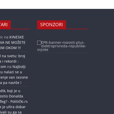
ARI
SPONZORI
ic
na
KINESKE
OVA NE MOŽETE
IM OKOM !!!
l na svetu: broj
a i rekordi -
.com
na
Najbolji
tu nalazi se u
ćenje van sezone
a pa naviše !
dik, koji je u
ostio Donalda
g? - Politički.rs
k je ultra dobar
ivali su ga sa