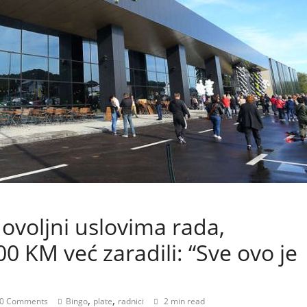
ovoljni uslovima rada,
0 KM već zaradili: “Sve ovo je
,
,
0 Comments
Bingo
plate
radnici
2 min read