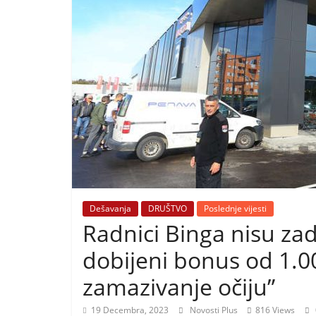
i
t
i
v
n
i
h
v
i
j
e
Dešavanja
DRUŠTVO
Poslednje vijesti
s
Radnici Binga nisu zad
t
dobijeni bonus od 1.00
i
zamazivanje očiju”
19 Decembra, 2023
Novosti Plus
816 Views