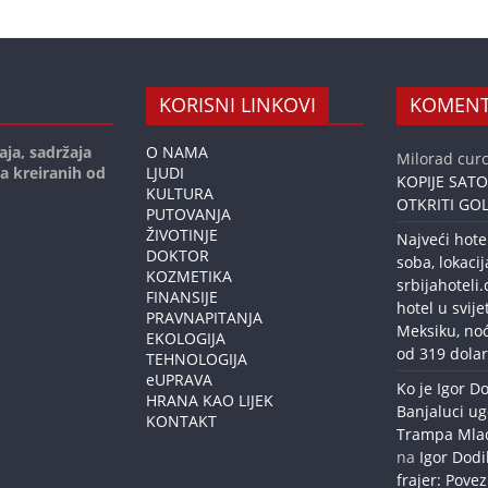
KORISNI LINKOVI
KOMENT
aja, sadržaja
O NAMA
Milorad curc
ja kreiranih od
LJUDI
KOPIJE SAT
KULTURA
OTKRITI GOL
PUTOVANJA
ŽIVOTINJE
Najveći hote
DOKTOR
soba, lokacij
KOZMETIKA
srbijahoteli
FINANSIJE
hotel u svije
PRAVNAPITANJA
Meksiku, no
EKOLOGIJA
od 319 dolar
TEHNOLOGIJA
eUPRAVA
Ko je Igor Do
HRANA KAO LIJEK
Banjaluci ug
KONTAKT
Trampa Mlađe
na
Igor Dodi
frajer: Povez