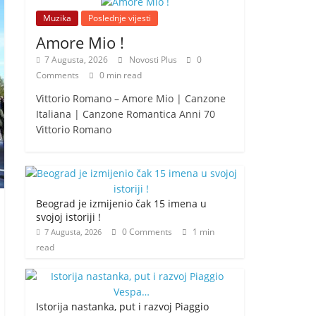
Muzika
Poslednje vijesti
Amore Mio !
7 Augusta, 2026
Novosti Plus
0
Comments
0 min read
Vittorio Romano – Amore Mio | Canzone
Italiana | Canzone Romantica Anni 70
Vittorio Romano
Beograd je izmijenio čak 15 imena u
svojoj istoriji !
0 Comments
1 min
7 Augusta, 2026
read
Istorija nastanka, put i razvoj Piaggio