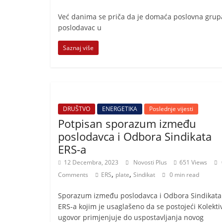
Već danima se priča da je domaća poslovna grupaci
poslodavac u
Saznaj više
DRUŠTVO
ENERGETIKA
Poslednje vijesti
Potpisan sporazum između
poslodavca i Odbora Sindikata
ERS-a
12 Decembra, 2023
Novosti Plus
651 Views
,
,
Comments
ERS
plate
Sindikat
0 min read
Sporazum između poslodavca i Odbora Sindikata
ERS-a kojim je usaglašeno da se postojeći Kolekti
ugovor primjenjuje do uspostavljanja novog