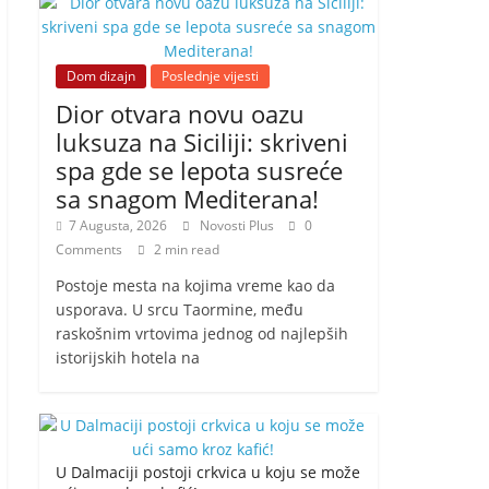
Dom dizajn
Poslednje vijesti
Dior otvara novu oazu
luksuza na Siciliji: skriveni
spa gde se lepota susreće
sa snagom Mediterana!
7 Augusta, 2026
Novosti Plus
0
Comments
2 min read
Postoje mesta na kojima vreme kao da
usporava. U srcu Taormine, među
raskošnim vrtovima jednog od najlepših
istorijskih hotela na
U Dalmaciji postoji crkvica u koju se može