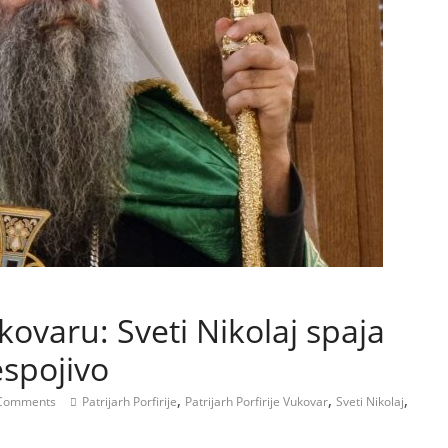
ukovaru: Sveti Nikolaj spaja
espojivo
,
,
,
Comments
Patrijarh Porfirije
Patrijarh Porfirije Vukovar
Sveti Nikolaj