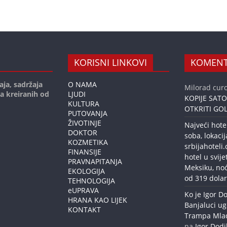
KORISNI LINKOVI
KOMENT
aja, sadržaja
O NAMA
Milorad curc
ja kreiranih od
LJUDI
KOPIJE SAT
KULTURA
OTKRITI GOL
PUTOVANJA
ŽIVOTINJE
Najveći hote
DOKTOR
soba, lokacij
KOZMETIKA
srbijahoteli
FINANSIJE
hotel u svije
PRAVNAPITANJA
Meksiku, no
EKOLOGIJA
od 319 dolar
TEHNOLOGIJA
eUPRAVA
Ko je Igor Do
HRANA KAO LIJEK
Banjaluci ug
KONTAKT
Trampa Mlađe
na
Igor Dodi