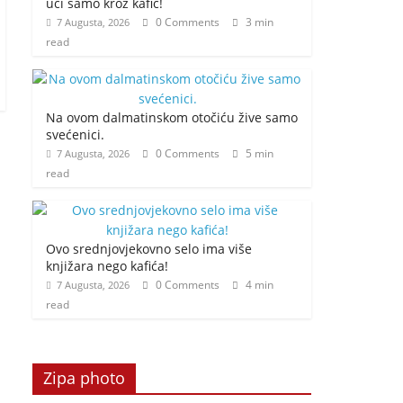
ući samo kroz kafić!
0 Comments
3 min
7 Augusta, 2026
read
Na ovom dalmatinskom otočiću žive samo
svećenici.
0 Comments
5 min
7 Augusta, 2026
read
Ovo srednjovjekovno selo ima više
knjižara nego kafića!
0 Comments
4 min
7 Augusta, 2026
read
Zipa photo