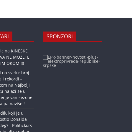
ARI
SPONZORI
ic
na
KINESKE
OVA NE MOŽETE
IM OKOM !!!
l na svetu: broj
a i rekordi -
.com
na
Najbolji
tu nalazi se u
ćenje van sezone
a pa naviše !
dik, koji je u
ostio Donalda
g? - Politički.rs
k je ultra dobar