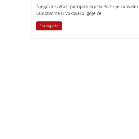
Njegova svetost patrijarh srpski Porfirije zahval
Čudotvorca u Vukovaru, gdje će,
Saznaj više