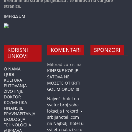
kreiranih od strane posjetilaca , te linkova na vanjske
stranice.
IMPRESUM
KORISNI
KOMENTARI
SPONZORI
LINKOVI
Milorad curcic
na
O NAMA
KINESKE KOPIJE
LJUDI
SATOVA NE
KULTURA
MOŽETE OTKRITI
PUTOVANJA
GOLIM OKOM !!!
ŽIVOTINJE
DOKTOR
Najveći hotel na
KOZMETIKA
svetu: broj soba,
FINANSIJE
lokacija i rekordi -
PRAVNAPITANJA
srbijahoteli.com
EKOLOGIJA
na
Najbolji hotel u
TEHNOLOGIJA
svijetu nalazi se u
eUPRAVA