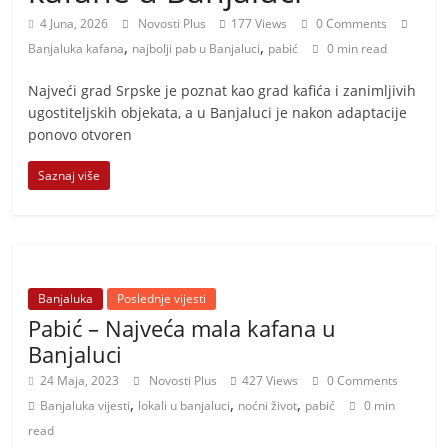
i
4 Juna, 2026
Novosti Plus
177 Views
0 Comments
t
,
,
Banjaluka kafana
najbolji pab u Banjaluci
pabić
0 min read
i
v
Najveći grad Srpske je poznat kao grad kafića i zanimljivih
ugostiteljskih objekata, a u Banjaluci je nakon adaptacije
n
ponovo otvoren
i
h
Saznaj više
v
i
j
e
Banjaluka
Poslednje vijesti
s
Pabić – Najveća mala kafana u
t
Banjaluci
i
24 Maja, 2023
Novosti Plus
427 Views
0 Comments
,
,
,
Banjaluka vijesti
lokali u banjaluci
noćni život
pabić
0 min
read