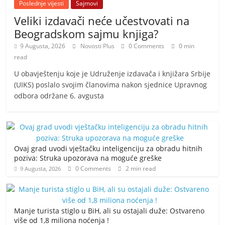
Poslednje vijesti
Sajmovi
Veliki izdavači neće učestvovati na
Beogradskom sajmu knjiga?
9 Augusta, 2026
Novosti Plus
0 Comments
0 min
read
U obavještenju koje je Udruženje izdavača i knjižara Srbije
(UIKS) poslalo svojim članovima nakon sjednice Upravnog
odbora održane 6. avgusta
Ovaj grad uvodi vještačku inteligenciju za obradu hitnih
poziva: Struka upozorava na moguće greške
0 Comments
2 min read
9 Augusta, 2026
Manje turista stiglo u BiH, ali su ostajali duže: Ostvareno
više od 1,8 miliona noćenja !