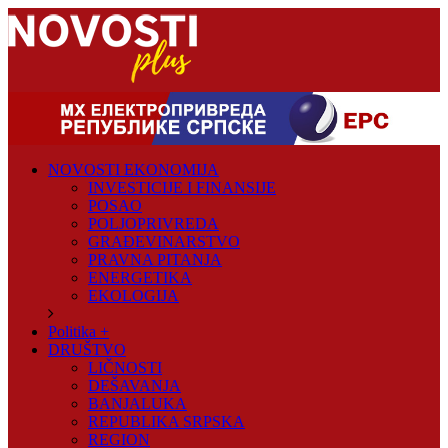
Skip
to
content
Novosti
Plus
NOVOSTI EKONOMIJA
Portal
INVESTICIJE I FINANSIJE
pozitivnih
POSAO
vijesti
POLJOPRIVREDA
GRAĐEVINARSTVO
PRAVNA PITANJA
ENERGETIKA
EKOLOGIJA
Politika +
DRUŠTVO
LIČNOSTI
DEŠAVANJA
BANJALUKA
REPUBLIKA SRPSKA
REGION