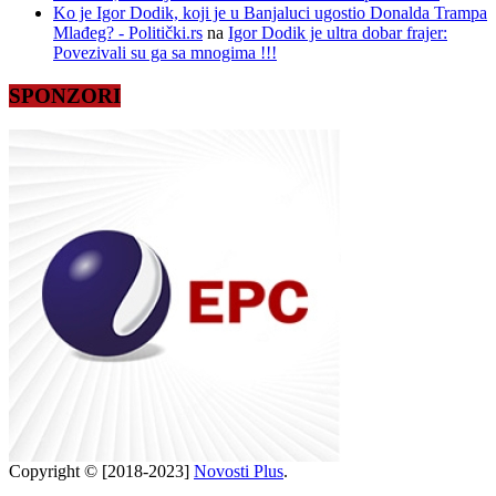
Ko je Igor Dodik, koji je u Banjaluci ugostio Donalda Trampa
Mlađeg? - Politički.rs
na
Igor Dodik je ultra dobar frajer:
Povezivali su ga sa mnogima !!!
SPONZORI
Copyright © [2018-2023]
Novosti Plus
.