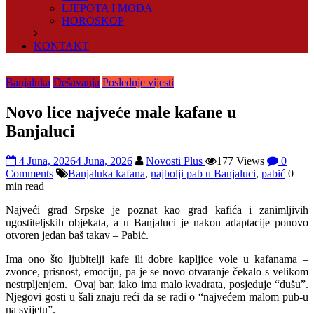
LJEPOTA I MODA
HOROSKOP
KONTAKT
Banjaluka
Dešavanja
Poslednje vijesti
Novo lice najveće male kafane u
Banjaluci
4 Juna, 2026
4 Juna, 2026
Novosti Plus
177 Views
0
Comments
Banjaluka kafana
,
najbolji pab u Banjaluci
,
pabić
0
min read
Najveći grad Srpske je poznat kao grad kafića i zanimljivih
ugostiteljskih objekata, a u Banjaluci je nakon adaptacije ponovo
otvoren jedan baš takav – Pabić.
Ima ono što ljubitelji kafe ili dobre kapljice vole u kafanama –
zvonce, prisnost, emociju, pa je se novo otvaranje čekalo s velikom
nestrpljenjem. Ovaj bar, iako ima malo kvadrata, posjeduje “dušu”.
Njegovi gosti u šali znaju reći da se radi o “najvećem malom pub-u
na svijetu”.