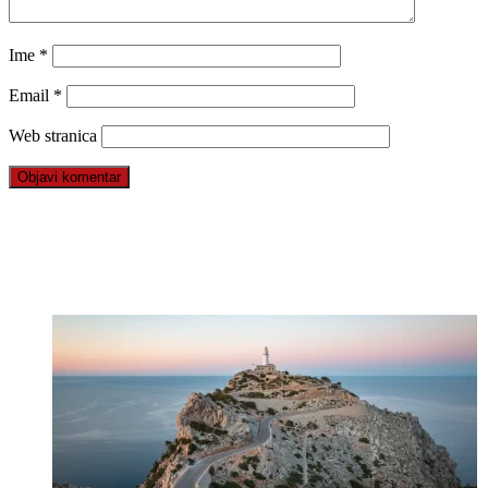
Ime
*
Email
*
Web stranica