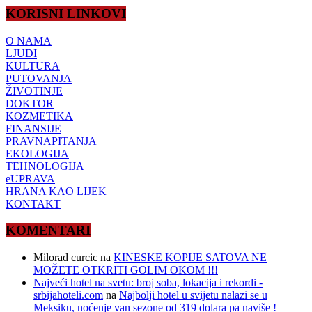
KORISNI LINKOVI
O NAMA
LJUDI
KULTURA
PUTOVANJA
ŽIVOTINJE
DOKTOR
KOZMETIKA
FINANSIJE
PRAVNAPITANJA
EKOLOGIJA
TEHNOLOGIJA
eUPRAVA
HRANA KAO LIJEK
KONTAKT
KOMENTARI
Milorad curcic
na
KINESKE KOPIJE SATOVA NE
MOŽETE OTKRITI GOLIM OKOM !!!
Najveći hotel na svetu: broj soba, lokacija i rekordi -
srbijahoteli.com
na
Najbolji hotel u svijetu nalazi se u
Meksiku, noćenje van sezone od 319 dolara pa naviše !