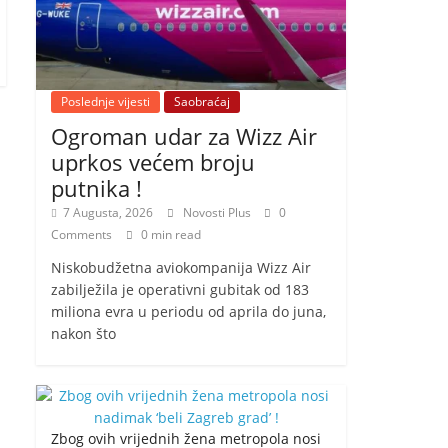
Poslednje vijesti
Saobraćaj
Ogroman udar za Wizz Air
uprkos većem broju
putnika !
7 Augusta, 2026
Novosti Plus
0
Comments
0 min read
Niskobudžetna aviokompanija Wizz Air
zabilježila je operativni gubitak od 183
miliona evra u periodu od aprila do juna,
nakon što
Zbog ovih vrijednih žena metropola nosi