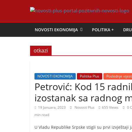
Skip
to
Novosti
content
NOVOSTI EKONOMIJA
POLITIKA +
DRU
Plus
otkazi
P
o
r
t
NOVOSTI EKONOMIJA
Politika Plus
Poslednje vijest
Petrović: Kod 15 radn
a
l
izostanak sa radnog m
p
19 Januara, 2023
Novosti Plus
655 Views
0 
o
min read
z
i
U Vladu Republike Srpske stigli su prvi izvještaji