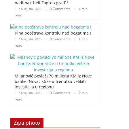
nadimak ‘beli Zagreb grad’ !
0 Comments
4 min
7 Augusta, 2026
read
Kina pooštrava kontrolu nad bogatima !
0 Comments
1 min
7 Augusta, 2026
read
Milanović povlači 70 miliona KM iz Nove
banke: Novac stiže u trenutku velikih
investicija u regionu
0 Comments
2 min
7 Augusta, 2026
read
Zipa photo