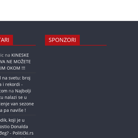
ARI
SPONZORI
ic
na
KINESKE
OVA NE MOŽETE
IM OKOM !!!
l na svetu: broj
a i rekordi -
.com
na
Najbolji
tu nalazi se u
ćenje van sezone
a pa naviše !
dik, koji je u
ostio Donalda
g? - Politički.rs