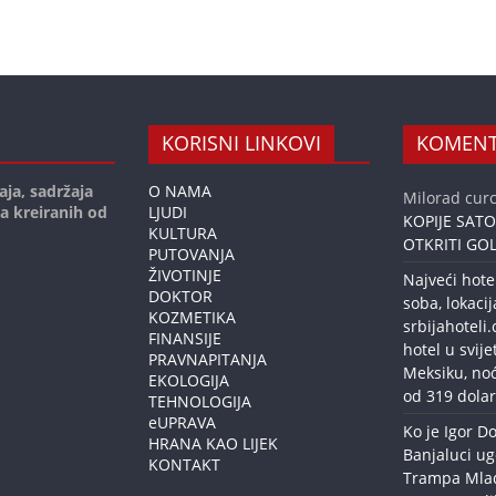
KORISNI LINKOVI
KOMENT
aja, sadržaja
O NAMA
Milorad curc
ja kreiranih od
LJUDI
KOPIJE SAT
KULTURA
OTKRITI GOL
PUTOVANJA
ŽIVOTINJE
Najveći hote
DOKTOR
soba, lokacij
KOZMETIKA
srbijahoteli
FINANSIJE
hotel u svije
PRAVNAPITANJA
Meksiku, no
EKOLOGIJA
od 319 dolar
TEHNOLOGIJA
eUPRAVA
Ko je Igor Do
HRANA KAO LIJEK
Banjaluci ug
KONTAKT
Trampa Mlađe