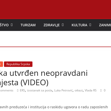
ŠTVO
TURIZAM
ZDRAVLJE
KULTURA
ZANIM
i
Republika Srpska
ika utvrđen neopravdani
jesta (VIDEO)
,
,
,
,
Comments
ERS
izostanak sa posla
Luka Petrović
otkazi
Vlada RS
0
 javnih preduzeća i institucija o raskidu ugovora o radu zaposlenih