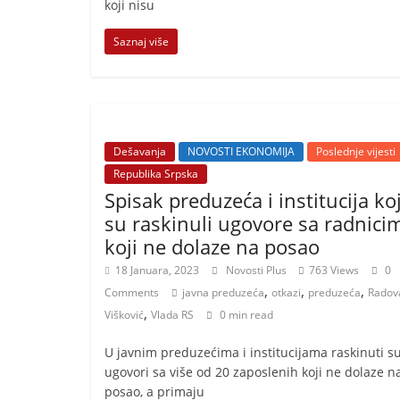
t
koji nisu
i
Saznaj više
v
n
i
h
Dešavanja
NOVOSTI EKONOMIJA
Poslednje vijesti
v
Republika Srpska
i
Spisak preduzeća i institucija koj
j
su raskinuli ugovore sa radnici
e
koji ne dolaze na posao
s
18 Januara, 2023
Novosti Plus
763 Views
0
t
,
,
,
Comments
javna preduzeća
otkazi
preduzeća
Radov
i
,
Višković
Vlada RS
0 min read
U javnim preduzećima i institucijama raskinuti s
ugovori sa više od 20 zaposlenih koji ne dolaze n
posao, a primaju