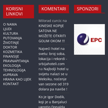
KORISNI
KOMENTARI
SPONZORI
LINKOVI
Milorad curcic
na
O NAMA
KINESKE KOPIJE
LJUDI
SATOVA NE
KULTURA
MOŽETE OTKRITI
PUTOVANJA
GOLIM OKOM !!!
ŽIVOTINJE
DOKTOR
Najveći hotel na
KOZMETIKA
svetu: broj soba,
FINANSIJE
lokacija i rekordi -
PRAVNAPITANJA
srbijahoteli.com
EKOLOGIJA
na
Najbolji hotel u
TEHNOLOGIJA
svijetu nalazi se u
eUPRAVA
Meksiku, noćenje
HRANA KAO LIJEK
KONTAKT
van sezone od 319
dolara pa naviše !
Ko je Igor Dodik,
koji je u Banjaluci
ugostio Donalda