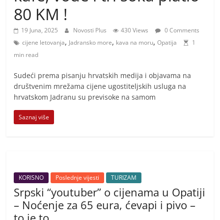
i
80 KM !
t
i
19 Juna, 2025
Novosti Plus
430 Views
0 Comments
,
,
,
v
cijene letovanja
Jadransko more
kava na moru
Opatija
1
min read
n
i
Sudeći prema pisanju hrvatskih medija i objavama na
h
društvenim mrežama cijene ugostiteljskih usluga na
hrvatskom Jadranu su previsoke na samom
v
i
Saznaj više
j
e
s
t
KORISNO
Poslednje vijesti
TURIZAM
i
Srpski “youtuber” o cijenama u Opatiji
– Noćenje za 65 eura, ćevapi i pivo –
to je to