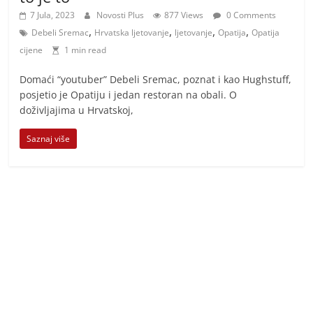
7 Jula, 2023
Novosti Plus
877 Views
0 Comments
,
,
,
,
Debeli Sremac
Hrvatska ljetovanje
ljetovanje
Opatija
Opatija
cijene
1 min read
Domaći “youtuber” Debeli Sremac, poznat i kao Hughstuff,
posjetio je Opatiju i jedan restoran na obali. O
doživljajima u Hrvatskoj,
Saznaj više