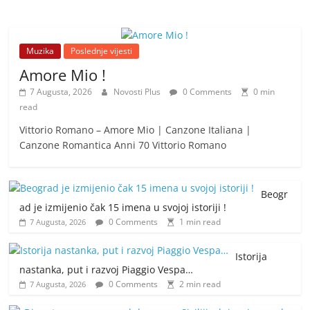
Muzika
Poslednje vijesti
Amore Mio !
7 Augusta, 2026
Novosti Plus
0 Comments
0 min
read
Vittorio Romano – Amore Mio | Canzone Italiana |
Canzone Romantica Anni 70 Vittorio Romano
Beogr
ad je izmijenio čak 15 imena u svojoj istoriji !
0 Comments
1 min read
7 Augusta, 2026
Istorija
nastanka, put i razvoj Piaggio Vespa…
0 Comments
2 min read
7 Augusta, 2026