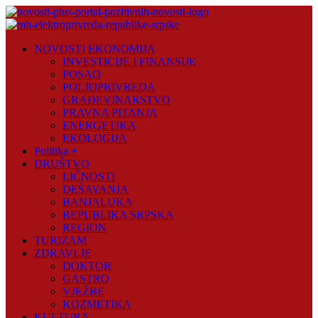
Skip
to
content
Novosti
NOVOSTI EKONOMIJA
Plus
INVESTICIJE I FINANSIJE
POSAO
Portal
POLJOPRIVREDA
pozitivnih
GRAĐEVINARSTVO
vijesti
PRAVNA PITANJA
ENERGETIKA
EKOLOGIJA
Politika +
DRUŠTVO
LIČNOSTI
DEŠAVANJA
BANJALUKA
REPUBLIKA SRPSKA
REGION
TURIZAM
ZDRAVLJE
DOKTOR
GASTRO
VJEŽBE
KOZMETIKA
KULTURA