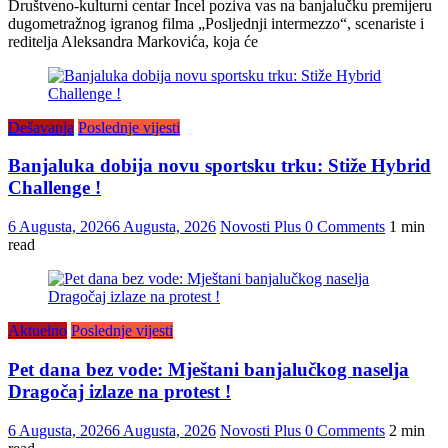
Društveno-kulturni centar Incel poziva vas na banjalučku premijeru
dugometražnog igranog filma „Posljednji intermezzo“, scenariste i
reditelja Aleksandra Markovića, koja će
Dešavanja
Poslednje vijesti
Banjaluka dobija novu sportsku trku: Stiže Hybrid
Challenge !
6 Augusta, 2026
6 Augusta, 2026
Novosti Plus
0 Comments
1 min
read
Aktuelno
Poslednje vijesti
Pet dana bez vode: Mještani banjalučkog naselja
Dragočaj izlaze na protest !
6 Augusta, 2026
6 Augusta, 2026
Novosti Plus
0 Comments
2 min