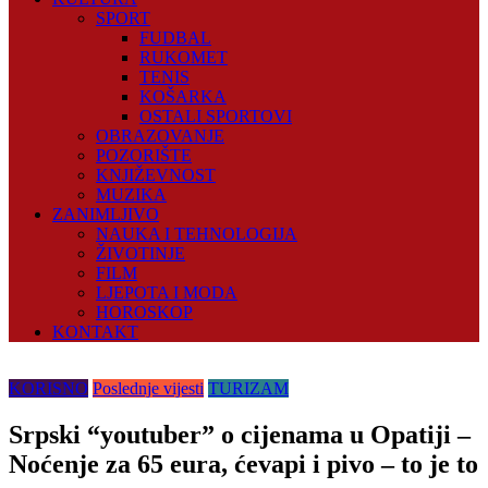
SPORT
FUDBAL
RUKOMET
TENIS
KOŠARKA
OSTALI SPORTOVI
OBRAZOVANJE
POZORIŠTE
KNJIŽEVNOST
MUZIKA
ZANIMLJIVO
NAUKA I TEHNOLOGIJA
ŽIVOTINJE
FILM
LJEPOTA I MODA
HOROSKOP
KONTAKT
KORISNO
Poslednje vijesti
TURIZAM
Srpski “youtuber” o cijenama u Opatiji –
Noćenje za 65 eura, ćevapi i pivo – to je to