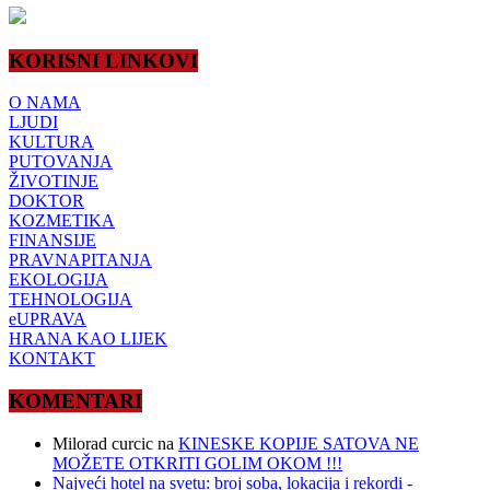
KORISNI LINKOVI
O NAMA
LJUDI
KULTURA
PUTOVANJA
ŽIVOTINJE
DOKTOR
KOZMETIKA
FINANSIJE
PRAVNAPITANJA
EKOLOGIJA
TEHNOLOGIJA
eUPRAVA
HRANA KAO LIJEK
KONTAKT
KOMENTARI
Milorad curcic
na
KINESKE KOPIJE SATOVA NE
MOŽETE OTKRITI GOLIM OKOM !!!
Najveći hotel na svetu: broj soba, lokacija i rekordi -