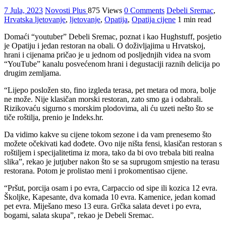
7 Jula, 2023
Novosti Plus
875 Views
0 Comments
Debeli Sremac
,
Hrvatska ljetovanje
,
ljetovanje
,
Opatija
,
Opatija cijene
1 min read
Domaći “youtuber” Debeli Sremac, poznat i kao Hughstuff, posjetio
je Opatiju i jedan restoran na obali. O doživljajima u Hrvatskoj,
hrani i cijenama pričao je u jednom od posljednjih videa na svom
“YouTube” kanalu posvećenom hrani i degustaciji raznih delicija po
drugim zemljama.
“Lijepo posložen sto, fino izgleda terasa, pet metara od mora, bolje
ne može. Nije klasičan morski restoran, zato smo ga i odabrali.
Rizikovaću sigurno s morskim plodovima, ali ću uzeti nešto što se
tiče roštilja, prenio je Indeks.hr.
Da vidimo kakve su cijene tokom sezone i da vam prenesemo što
možete očekivati kad dođete. Ovo nije ništa fensi, klasičan restoran s
roštiljem i specijalitetima iz mora, tako da bi ovo trebala biti realna
slika”, rekao je jutjuber nakon što se sa suprugom smjestio na terasu
restorana. Potom je prolistao meni i prokomentisao cijene.
“Pršut, porcija osam i po evra, Carpaccio od sipe ili kozica 12 evra.
Školjke, Kapesante, dva komada 10 evra. Kamenice, jedan komad
pet evra. Miješano meso 13 eura. Grčka salata devet i po evra,
bogami, salata skupa”, rekao je Debeli Sremac.