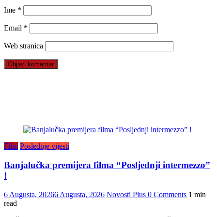
Ime
*
Email
*
Web stranica
Film
Poslednje vijesti
Banjalučka premijera filma “Posljednji intermezzo”
!
6 Augusta, 2026
6 Augusta, 2026
Novosti Plus
0 Comments
1 min
read