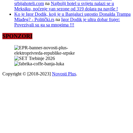
srbijahoteli.com
na
Najbolji hotel u svijetu nalazi se u
Meksiku, noćenje van sezone od 319 dolara pa naviše !
Ko je Igor Dodik, koji je u Banjaluci ugostio Donalda Trampa
Mlađeg? - Politički.rs
na
Igor Dodik je ultra dobar frajer:
Povezivali su ga sa mnogima !!!
SPONZORI
Copyright © [2018-2023]
Novosti Plus
.