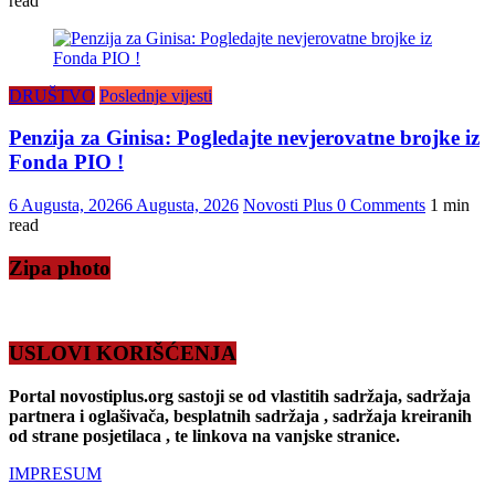
read
DRUŠTVO
Poslednje vijesti
Penzija za Ginisa: Pogledajte nevjerovatne brojke iz
Fonda PIO !
6 Augusta, 2026
6 Augusta, 2026
Novosti Plus
0 Comments
1 min
read
Zipa photo
USLOVI KORIŠĆENJA
Portal novostiplus.org sastoji se od vlastitih sadržaja, sadržaja
partnera i oglašivača, besplatnih sadržaja , sadržaja kreiranih
od strane posjetilaca , te linkova na vanjske stranice.
IMPRESUM