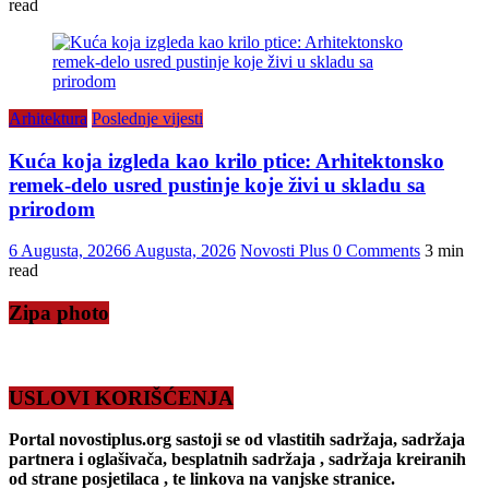
read
Arhitektura
Poslednje vijesti
Kuća koja izgleda kao krilo ptice: Arhitektonsko
remek-delo usred pustinje koje živi u skladu sa
prirodom
6 Augusta, 2026
6 Augusta, 2026
Novosti Plus
0 Comments
3 min
read
Zipa photo
USLOVI KORIŠĆENJA
Portal novostiplus.org sastoji se od vlastitih sadržaja, sadržaja
partnera i oglašivača, besplatnih sadržaja , sadržaja kreiranih
od strane posjetilaca , te linkova na vanjske stranice.