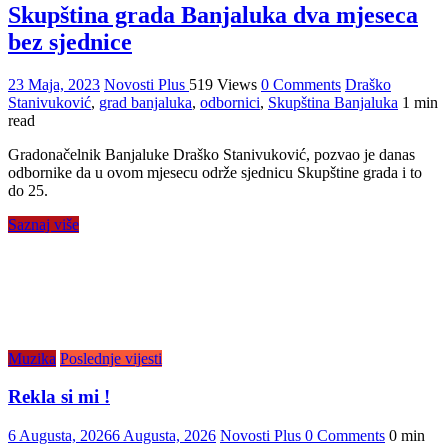
Skupština grada Banjaluka dva mjeseca
bez sjednice
23 Maja, 2023
Novosti Plus
519 Views
0 Comments
Draško
Stanivuković
,
grad banjaluka
,
odbornici
,
Skupština Banjaluka
1 min
read
Gradonačelnik Banjaluke Draško Stanivuković, pozvao je danas
odbornike da u ovom mjesecu održe sjednicu Skupštine grada i to
do 25.
Saznaj više
Muzika
Poslednje vijesti
Rekla si mi !
6 Augusta, 2026
6 Augusta, 2026
Novosti Plus
0 Comments
0 min