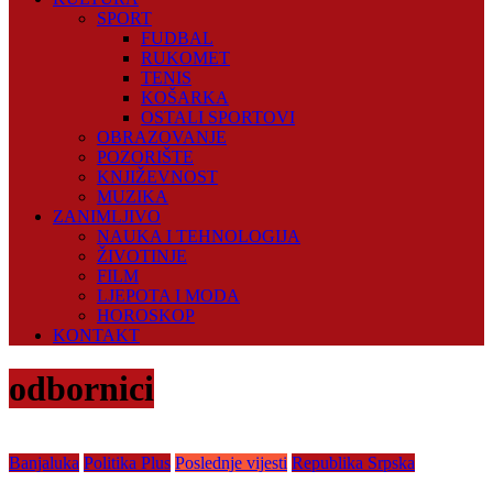
SPORT
FUDBAL
RUKOMET
TENIS
KOŠARKA
OSTALI SPORTOVI
OBRAZOVANJE
POZORIŠTE
KNJIŽEVNOST
MUZIKA
ZANIMLJIVO
NAUKA I TEHNOLOGIJA
ŽIVOTINJE
FILM
LJEPOTA I MODA
HOROSKOP
KONTAKT
odbornici
Banjaluka
Politika Plus
Poslednje vijesti
Republika Srpska