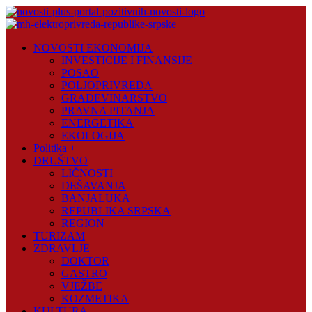
Skip
to
content
Novosti
NOVOSTI EKONOMIJA
Plus
INVESTICIJE I FINANSIJE
POSAO
Portal
POLJOPRIVREDA
pozitivnih
GRAĐEVINARSTVO
vijesti
PRAVNA PITANJA
ENERGETIKA
EKOLOGIJA
Politika +
DRUŠTVO
LIČNOSTI
DEŠAVANJA
BANJALUKA
REPUBLIKA SRPSKA
REGION
TURIZAM
ZDRAVLJE
DOKTOR
GASTRO
VJEŽBE
KOZMETIKA
KULTURA