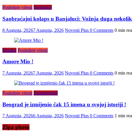
Poslednje vijesti
Saobraćaj
Saobraćajni kolaps u Banjaluci: Vožnja duga nekolik
8 Augusta, 2026
7 Augusta, 2026
Novosti Plus
0 Comments
0 min re
Muzika
Poslednje vijesti
Amore Mio !
7 Augusta, 2026
7 Augusta, 2026
Novosti Plus
0 Comments
0 min re
Poslednje vijesti
Znamenitosti
Beograd je izmijenio čak 15 imena u svojoj istoriji !
7 Augusta, 2026
6 Augusta, 2026
Novosti Plus
0 Comments
1 min re
Zipa photo