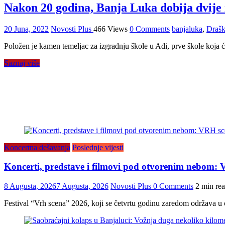
Nakon 20 godina, Banja Luka dobija dvije 
20 Juna, 2022
Novosti Plus
466 Views
0 Comments
banjaluka
,
Drašk
Položen je kamen temeljac za izgradnju škole u Adi, prve škole koja 
Saznaj više
Koncertna dešavanja
Poslednje vijesti
Koncerti, predstave i filmovi pod otvorenim nebom:
8 Augusta, 2026
7 Augusta, 2026
Novosti Plus
0 Comments
2 min re
Festival “Vrh scena” 2026, koji se četvrtu godinu zaredom održava 