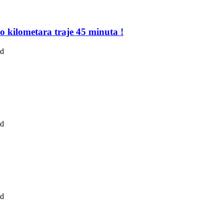
o kilometara traje 45 minuta !
ad
ad
ad