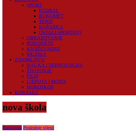
SPORT
FUDBAL
RUKOMET
TENIS
KOŠARKA
OSTALI SPORTOVI
OBRAZOVANJE
POZORIŠTE
KNJIŽEVNOST
MUZIKA
ZANIMLJIVO
NAUKA I TEHNOLOGIJA
ŽIVOTINJE
FILM
LJEPOTA I MODA
HOROSKOP
KONTAKT
nova škola
Banjaluka
Poslednje vijesti