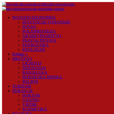
Skip
to
content
Novosti
NOVOSTI EKONOMIJA
Plus
INVESTICIJE I FINANSIJE
POSAO
Portal
POLJOPRIVREDA
pozitivnih
GRAĐEVINARSTVO
vijesti
PRAVNA PITANJA
ENERGETIKA
EKOLOGIJA
Politika +
DRUŠTVO
LIČNOSTI
DEŠAVANJA
BANJALUKA
REPUBLIKA SRPSKA
REGION
TURIZAM
ZDRAVLJE
DOKTOR
GASTRO
VJEŽBE
KOZMETIKA
KULTURA