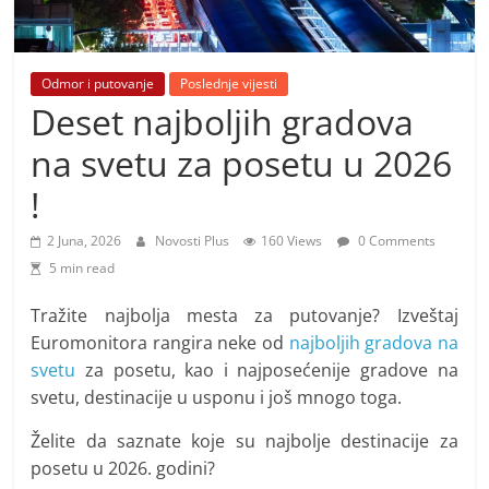
i
t
i
Odmor i putovanje
Poslednje vijesti
v
Deset najboljih gradova
n
na svetu za posetu u 2026
i
h
!
v
2 Juna, 2026
Novosti Plus
160 Views
0 Comments
i
5 min read
j
e
Tražite najbolja mesta za putovanje? Izveštaj
s
Euromonitora rangira neke od
najboljih gradova na
svetu
za posetu, kao i najposećenije gradove na
t
svetu, destinacije u usponu i još mnogo toga.
i
Želite da saznate koje su najbolje destinacije za
posetu u 2026. godini?