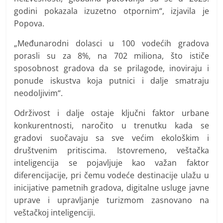
godini pokazala izuzetno otpornim“, izjavila je
Popova.
„Međunarodni dolasci u 100 vodećih gradova
porasli su za 8%, na 702 miliona, što ističe
sposobnost gradova da se prilagode, inoviraju i
ponude iskustva koja putnici i dalje smatraju
neodoljivim“.
Održivost i dalje ostaje ključni faktor urbane
konkurentnosti, naročito u trenutku kada se
gradovi suočavaju sa sve većim ekološkim i
društvenim pritiscima. Istovremeno, veštačka
inteligencija se pojavljuje kao važan faktor
diferencijacije, pri čemu vodeće destinacije ulažu u
inicijative pametnih gradova, digitalne usluge javne
uprave i upravljanje turizmom zasnovano na
veštačkoj inteligenciji.