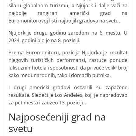
sila u globalnom turizmu, a Njujork i dalje važi za
najbolje rangirani američki grad na
Euromonitorovoj listi najboljih gradova na svetu.
Njujork je drugu godinu zaredom na 6. mestu. U
2024. godini bio je na 8. poziciji.
Prema Euromonitoru, pozicija Njujorka je rezultat
njegovih turističkih performansi, rastuće ponude
luksuznih hotela i sposobnosti da privuče veliki broj
kako međunarodnih, tako i domaćih putnika.
I drugi američki gradovi ostvarili su zapažene
rezultate. Sledeći je Los Anđeles, koji je napredovao
za pet mesta i zauzeo 13. poziciju.
Najposećeniji grad na
svetu