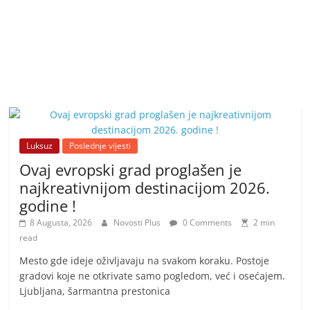
Luksuz
Poslednje vijesti
Ovaj evropski grad proglašen je
najkreativnijom destinacijom 2026.
godine !
8 Augusta, 2026
Novosti Plus
0 Comments
2 min
read
Mesto gde ideje oživljavaju na svakom koraku. Postoje
gradovi koje ne otkrivate samo pogledom, već i osećajem.
Ljubljana, šarmantna prestonica