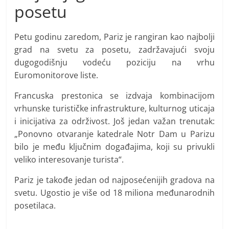
posetu
Petu godinu zaredom, Pariz je rangiran kao najbolji
grad na svetu za posetu, zadržavajući svoju
dugogodišnju vodeću poziciju na vrhu
Euromonitorove liste.
Francuska prestonica se izdvaja kombinacijom
vrhunske turističke infrastrukture, kulturnog uticaja
i inicijativa za održivost. Još jedan važan trenutak:
„Ponovno otvaranje katedrale Notr Dam u Parizu
bilo je među ključnim događajima, koji su privukli
veliko interesovanje turista“.
Pariz je takođe jedan od najposećenijih gradova na
svetu. Ugostio je više od 18 miliona međunarodnih
posetilaca.