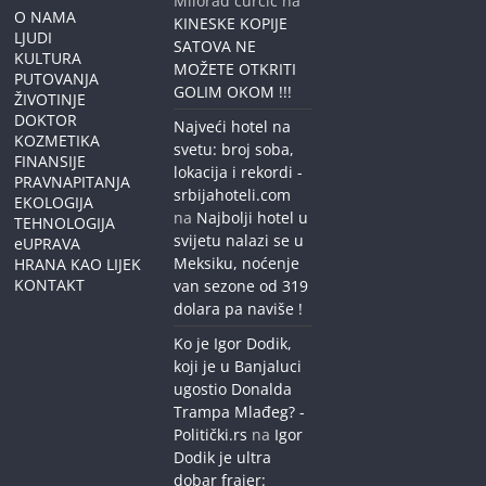
Milorad curcic
na
O NAMA
KINESKE KOPIJE
LJUDI
SATOVA NE
KULTURA
MOŽETE OTKRITI
PUTOVANJA
GOLIM OKOM !!!
ŽIVOTINJE
DOKTOR
Najveći hotel na
KOZMETIKA
svetu: broj soba,
FINANSIJE
lokacija i rekordi -
PRAVNAPITANJA
srbijahoteli.com
EKOLOGIJA
na
Najbolji hotel u
TEHNOLOGIJA
svijetu nalazi se u
eUPRAVA
Meksiku, noćenje
HRANA KAO LIJEK
KONTAKT
van sezone od 319
dolara pa naviše !
Ko je Igor Dodik,
koji je u Banjaluci
ugostio Donalda
Trampa Mlađeg? -
Politički.rs
na
Igor
Dodik je ultra
dobar frajer: