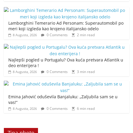
Lamborghini Temerario Ad Personam: Superautomobil po
meri koji izgleda kao krojeno italijansko odelo
0 Comments
2 min read
8 Augusta, 2026
Najlepši pogled u Portugalu? Ova kuća pretvara Atlantik u
deo enterijera !
0 Comments
3 min read
8 Augusta, 2026
Emina Jahović oduševila Banjaluku: „Zaljubila sam se u
vas!“
0 Comments
6 min read
8 Augusta, 2026
Zipa photo