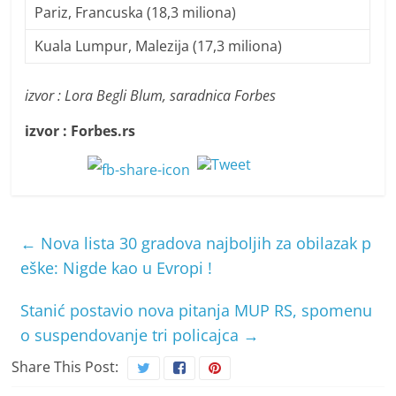
Pariz, Francuska (18,3 miliona)
Kuala Lumpur, Malezija (17,3 miliona)
izvor : Lora Begli Blum, saradnica Forbes
izvor : Forbes.rs
←
Nova lista 30 gradova najboljih za obilazak p
eške: Nigde kao u Evropi !
Stanić postavio nova pitanja MUP RS, spomenu
o suspendovanje tri policajca
→
Share This Post: