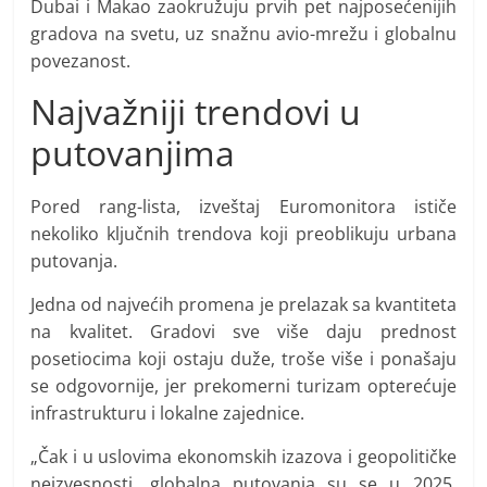
Dubai i Makao zaokružuju prvih pet najposećenijih
gradova na svetu, uz snažnu avio-mrežu i globalnu
povezanost.
Najvažniji trendovi u
putovanjima
Pored rang-lista, izveštaj Euromonitora ističe
nekoliko ključnih trendova koji preoblikuju urbana
putovanja.
Jedna od najvećih promena je prelazak sa kvantiteta
na kvalitet. Gradovi sve više daju prednost
posetiocima koji ostaju duže, troše više i ponašaju
se odgovornije, jer prekomerni turizam opterećuje
infrastrukturu i lokalne zajednice.
„Čak i u uslovima ekonomskih izazova i geopolitičke
neizvesnosti, globalna putovanja su se u 2025.