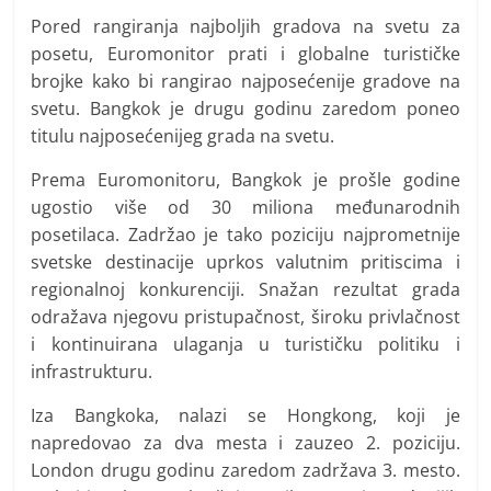
Pored rangiranja najboljih gradova na svetu za
posetu, Euromonitor prati i globalne turističke
brojke kako bi rangirao najposećenije gradove na
svetu. Bangkok je drugu godinu zaredom poneo
titulu najposećenijeg grada na svetu.
Prema Euromonitoru, Bangkok je prošle godine
ugostio više od 30 miliona međunarodnih
posetilaca. Zadržao je tako poziciju najprometnije
svetske destinacije uprkos valutnim pritiscima i
regionalnoj konkurenciji. Snažan rezultat grada
odražava njegovu pristupačnost, široku privlačnost
i kontinuirana ulaganja u turističku politiku i
infrastrukturu.
Iza Bangkoka, nalazi se Hongkong, koji je
napredovao za dva mesta i zauzeo 2. poziciju.
London drugu godinu zaredom zadržava 3. mesto.