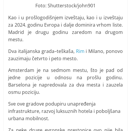
Foto: Shutterstock/john901
Kao i u prošlogodišnjem izveštaju, kao i u izveštaju
za 2024. godinu Evropa i dalje dominira vrhom liste.
Madrid je drugu godinu zaredom na drugom
mestu.
Dva italijanska grada–teškaša,
Rim
i Milano, ponovo
zauzimaju četvrto i peto mesto.
Amsterdam je na sedmom mestu, što je pad od
jedne pozicije u odnosu na prošlu godinu.
Barselona je napredovala za dva mesta i zauzela
osmu poziciju.
Sve ove gradove podupiru unapređenja
infrastrukture, razvoj luksuznih hotela i poboljšana
urbana mobilnost.
Za neke druge evropske prestonice ovo nije bila