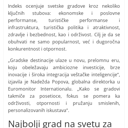
Indeks ocenjuje svetske gradove kroz nekoliko
ključnih stubova: ekonomske i poslovne
performanse, turističke performanse i
infrastruktura, turistička politika i atraktivnost,
zdravlje i bezbednost, kao i održivost. Cilj je da se
obuhvati ne samo popularnost, već i dugoročna
konkurentnost i otpornost.
„Gradske destinacije ulaze u novu, prelomnu eru,
koju obeležavaju ambiciozne investicije, brze
inovacije i široka integracija veštačke inteligencije“,
izjavila je Nadežda Popova, globalna direktorka u
Euromonitor Internationalu. „Kako se gradovi
takmiče za posetioce, fokus se pomera ka
održivosti, otpornosti i pružanju smislenih,
personalizovanih iskustava“.
Najbolji grad na svetu za