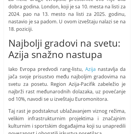
dobra godina. London, koji je sa 10. mesta na listi za
2024. pao na 13. mesto na listi za 2025. godinu,
nastavio je sa padom. U ovom izveštaju nalazi se na
18. poziciji.
Najbolji gradovi na svetu:
Azija snažno nastupa
Iako Evropa predvodi rang-listu,
Azija
nastavlja da
jača svoje prisustvo među najboljim gradovima na
svetu za posetu. Region Azija-Pacifik zabeležio je
najbrži rast međunarodnih dolazaka, uz povećanje
od 10%, navodi se u izveštaju Euromonitora.
Taj rast je podstaknut ublažavanjem viznog režima,
velikim infrastrukturnim projektima i značajnim
kulturnim i sportskim događajima koji su unapredili
povezanost i obogatili iskustva posetilaca.