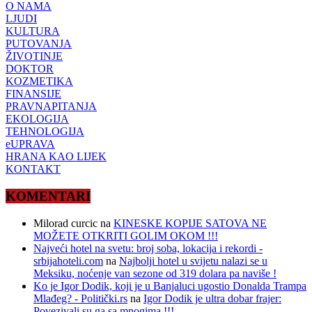
O NAMA
LJUDI
KULTURA
PUTOVANJA
ŽIVOTINJE
DOKTOR
KOZMETIKA
FINANSIJE
PRAVNAPITANJA
EKOLOGIJA
TEHNOLOGIJA
eUPRAVA
HRANA KAO LIJEK
KONTAKT
KOMENTARI
Milorad curcic
na
KINESKE KOPIJE SATOVA NE
MOŽETE OTKRITI GOLIM OKOM !!!
Najveći hotel na svetu: broj soba, lokacija i rekordi -
srbijahoteli.com
na
Najbolji hotel u svijetu nalazi se u
Meksiku, noćenje van sezone od 319 dolara pa naviše !
Ko je Igor Dodik, koji je u Banjaluci ugostio Donalda Trampa
Mlađeg? - Politički.rs
na
Igor Dodik je ultra dobar frajer:
Povezivali su ga sa mnogima !!!