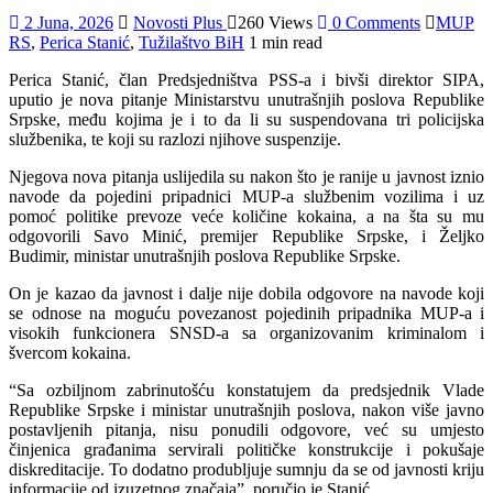
2 Juna, 2026
Novosti Plus
260 Views
0 Comments
MUP
RS
,
Perica Stanić
,
Tužilaštvo BiH
1 min read
Perica Stanić, član Predsjedništva PSS-a i bivši direktor SIPA,
uputio je nova pitanje Ministarstvu unutrašnjih poslova Republike
Srpske, među kojima je i to da li su suspendovana tri policijska
službenika, te koji su razlozi njihove suspenzije.
Njegova nova pitanja uslijedila su nakon što je ranije u javnost iznio
navode da pojedini pripadnici MUP-a službenim vozilima i uz
pomoć politike prevoze veće količine kokaina, a na šta su mu
odgovorili Savo Minić, premijer Republike Srpske, i Željko
Budimir, ministar unutrašnjih poslova Republike Srpske.
On je kazao da javnost i dalje nije dobila odgovore na navode koji
se odnose na moguću povezanost pojedinih pripadnika MUP-a i
visokih funkcionera SNSD-a sa organizovanim kriminalom i
švercom kokaina.
“Sa ozbiljnom zabrinutošću konstatujem da predsjednik Vlade
Republike Srpske i ministar unutrašnjih poslova, nakon više javno
postavljenih pitanja, nisu ponudili odgovore, već su umjesto
činjenica građanima servirali političke konstrukcije i pokušaje
diskreditacije. To dodatno produbljuje sumnju da se od javnosti kriju
informacije od izuzetnog značaja”, poručio je Stanić.