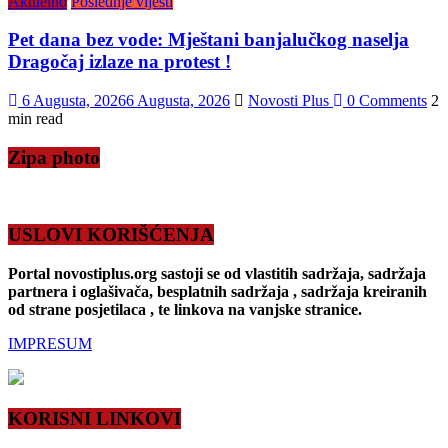
Aktuelno
Poslednje vijesti
Pet dana bez vode: Mještani banjalučkog naselja
Dragočaj izlaze na protest !
6 Augusta, 2026
6 Augusta, 2026
Novosti Plus
0 Comments
2
min read
Zipa photo
USLOVI KORIŠĆENJA
Portal novostiplus.org sastoji se od vlastitih sadržaja, sadržaja
partnera i oglašivača, besplatnih sadržaja , sadržaja kreiranih
od strane posjetilaca , te linkova na vanjske stranice.
IMPRESUM
KORISNI LINKOVI