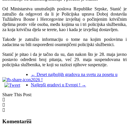
Od Ministarstva unutrašnjih poslova Republike Srpske, Stanić je
zatražio da odgovori da li je Policijska uprava Doboj dostavila
Tužilaštvu Bosne i Hercegovine izvještaj o počinjenim krivičnim
djelima protiv više osoba, među kojima su i tri policijska službenika,
za koja krivična djela se terete, kao i kada je izvještaj dostavljen.
Takođe je zatražio informaciju o tome na kojim poslovima i
zadacima su bili raspoređeni osumnjičeni policijski službenici.
Stanić je pitao i da je tačno da su, dan nakon što je 28. maja javno
postavio određeni broj pitanja, već 29. maja suspendovana tri
policijska službenika, te koji su razlozi njihove suspenzije.
←
Deset najboljih gradova na svetu za posetu u
2026 !
Najlepši gradovi u Evropi !
→
Share This Post:
Komentariši