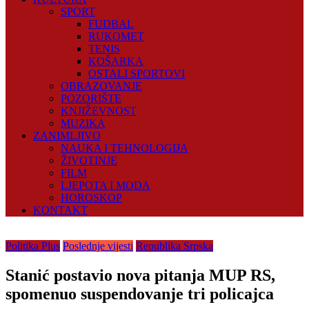
SPORT
FUDBAL
RUKOMET
TENIS
KOŠARKA
OSTALI SPORTOVI
OBRAZOVANJE
POZORIŠTE
KNJIŽEVNOST
MUZIKA
ZANIMLJIVO
NAUKA I TEHNOLOGIJA
ŽIVOTINJE
FILM
LJEPOTA I MODA
HOROSKOP
KONTAKT
Politika Plus
Poslednje vijesti
Republika Srpska
Stanić postavio nova pitanja MUP RS,
spomenuo suspendovanje tri policajca