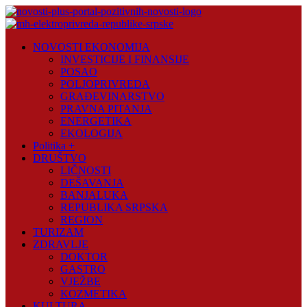
Skip
to
content
Novosti
NOVOSTI EKONOMIJA
Plus
INVESTICIJE I FINANSIJE
POSAO
Portal
POLJOPRIVREDA
pozitivnih
GRAĐEVINARSTVO
vijesti
PRAVNA PITANJA
ENERGETIKA
EKOLOGIJA
Politika +
DRUŠTVO
LIČNOSTI
DEŠAVANJA
BANJALUKA
REPUBLIKA SRPSKA
REGION
TURIZAM
ZDRAVLJE
DOKTOR
GASTRO
VJEŽBE
KOZMETIKA
KULTURA