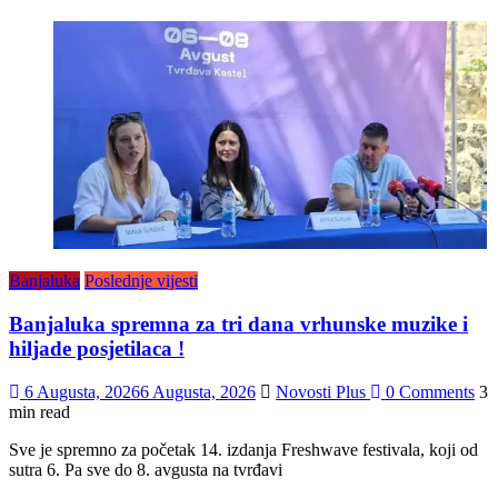
Banjaluka
Poslednje vijesti
Banjaluka spremna za tri dana vrhunske muzike i
hiljade posjetilaca !
6 Augusta, 2026
6 Augusta, 2026
Novosti Plus
0 Comments
3
min read
Sve je spremno za početak 14. izdanja Freshwave festivala, koji od
sutra 6. Pa sve do 8. avgusta na tvrđavi