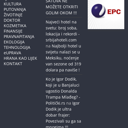
SATOVA NE
KULTURA
MOŽETE OTKRITI
PUTOVANJA
GOLIM OKOM !!!
ŽIVOTINJE
DOKTOR
Najveći hotel na
KOZMETIKA
svetu: broj soba,
FINANSIJE
lokacija i rekordi -
PRAVNAPITANJA
srbijahoteli.com
EKOLOGIJA
na
Najbolji hotel u
TEHNOLOGIJA
svijetu nalazi se u
eUPRAVA
Meksiku, noćenje
HRANA KAO LIJEK
KONTAKT
van sezone od 319
dolara pa naviše !
Ko je Igor Dodik,
koji je u Banjaluci
ugostio Donalda
Trampa Mlađeg? -
Politički.rs
na
Igor
Dodik je ultra
dobar frajer:
Povezivali su ga sa
mnogima !!!