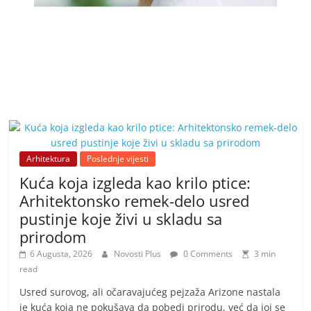
Arhitektura
Poslednje vijesti
Kuća koja izgleda kao krilo ptice:
Arhitektonsko remek-delo usred
pustinje koje živi u skladu sa
prirodom
6 Augusta, 2026
Novosti Plus
0 Comments
3 min
read
Usred surovog, ali očaravajućeg pejzaža Arizone nastala
je kuća koja ne pokušava da pobedi prirodu, već da joj se