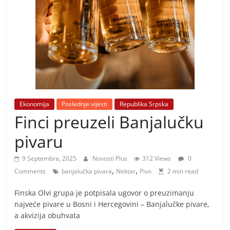
i
t
i
v
n
i
h
v
Ekonomija
Poslednje vijesti
Republika Srpska
Finci preuzeli Banjalučku
i
j
pivaru
e
9 Septembra, 2025
Novosti Plus
312 Views
0
s
,
,
Comments
banjalučka pivara
Nektar
Pivo
2 min read
t
i
Finska Olvi grupa je potpisala ugovor o preuzimanju
najveće pivare u Bosni i Hercegovini – Banjalučke pivare,
a akvizija obuhvata