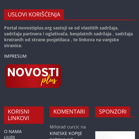
USLOVI KORIŠĆENJA
Portal novostiplus.org sastoji se od vlastitih sadržaja,
sadržaja partnera i oglašivača, besplatnih sadržaja , sadržaja
kreiranih od strane posjetilaca , te linkova na vanjske
stranice.
IMPRESUM
KORISNI
KOMENTARI
SPONZORI
LINKOVI
Milorad curcic
na
O NAMA
KINESKE KOPIJE
LJUDI