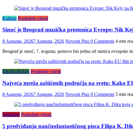
Kultura
Poslednje vijesti
Sinoć je Beograd muzička prestonica Evrope: Nik K
8 Augusta, 2026
7 Augusta, 2026
Novosti Plus
0 Comments
4 min re
Beograd je sinoć, 7. avgusta, ponovo bio jedna od stanica evropske 
EKOLOGIJA
Poslednje vijesti
Najveća mreža zaštićenih područja na svetu: Kako EU 
8 Augusta, 2026
7 Augusta, 2026
Novosti Plus
0 Comments
5 min re
Aktuelno
Poslednje vijesti
5 predviđanja naučnofantastičnog pisca Filipa K. Dika 