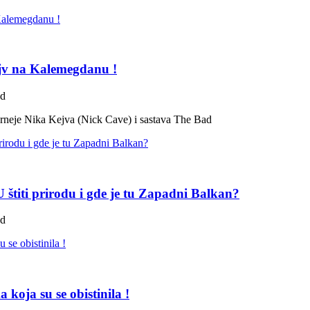
ejv na Kalemegdanu !
ad
turneje Nika Kejva (Nick Cave) i sastava The Bad
štiti prirodu i gde je tu Zapadni Balkan?
ad
koja su se obistinila !