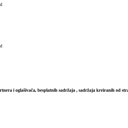
ad
ad
artnera i oglašivača, besplatnih sadržaja , sadržaja kreiranih od stra