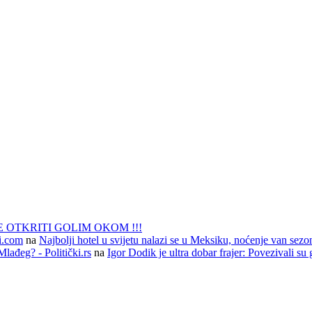
 OTKRITI GOLIM OKOM !!!
li.com
na
Najbolji hotel u svijetu nalazi se u Meksiku, noćenje van sezo
lađeg? - Politički.rs
na
Igor Dodik je ultra dobar frajer: Povezivali su