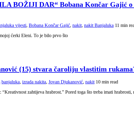
ŽIJI DAR“ Bobana Končar Gajić o izazo
njaluka vijesti
,
Bobana Končar Gajić
,
nakit
,
nakit Banjaluka
11 min re
joj ćerki Eleni. To je bilo prvo što
nović (15) stvara čaroliju vlastitim rukama
s
banjaluka
,
izrada nakita
,
Jovan Djukanović
,
nakit
10 min read
: “Kreativnost zahtijeva hrabrost.” Pored toga što treba imati hrabrosti, 