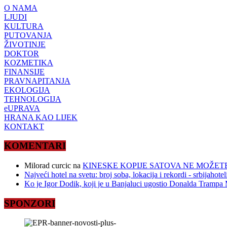
O NAMA
LJUDI
KULTURA
PUTOVANJA
ŽIVOTINJE
DOKTOR
KOZMETIKA
FINANSIJE
PRAVNAPITANJA
EKOLOGIJA
TEHNOLOGIJA
eUPRAVA
HRANA KAO LIJEK
KONTAKT
KOMENTARI
Milorad curcic
na
KINESKE KOPIJE SATOVA NE MOŽETE
Najveći hotel na svetu: broj soba, lokacija i rekordi - srbijahote
Ko je Igor Dodik, koji je u Banjaluci ugostio Donalda Trampa M
SPONZORI