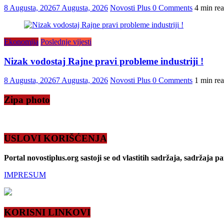
8 Augusta, 2026
7 Augusta, 2026
Novosti Plus
0 Comments
4 min re
Ekonomija
Poslednje vijesti
Nizak vodostaj Rajne pravi probleme industriji !
8 Augusta, 2026
7 Augusta, 2026
Novosti Plus
0 Comments
1 min re
Zipa photo
USLOVI KORIŠĆENJA
Portal novostiplus.org sastoji se od vlastitih sadržaja, sadržaja p
IMPRESUM
KORISNI LINKOVI