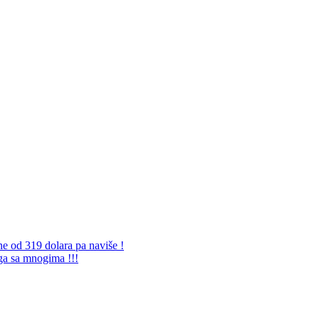
ne od 319 dolara pa naviše !
 ga sa mnogima !!!