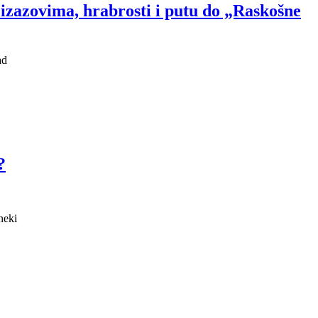
vima, hrabrosti i putu do „Raskošne
ad
?
neki