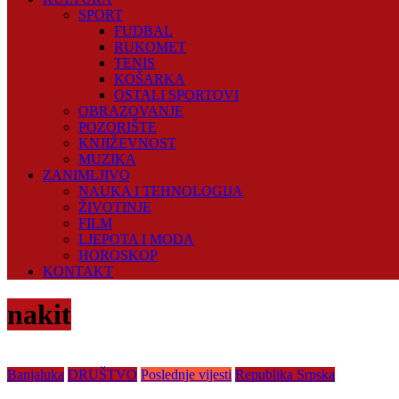
SPORT
FUDBAL
RUKOMET
TENIS
KOŠARKA
OSTALI SPORTOVI
OBRAZOVANJE
POZORIŠTE
KNJIŽEVNOST
MUZIKA
ZANIMLJIVO
NAUKA I TEHNOLOGIJA
ŽIVOTINJE
FILM
LJEPOTA I MODA
HOROSKOP
KONTAKT
nakit
Banjaluka
DRUŠTVO
Poslednje vijesti
Republika Srpska