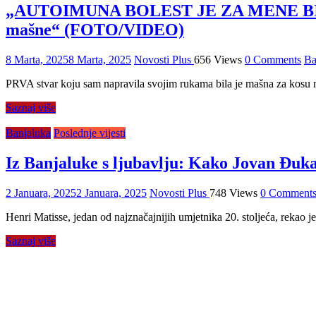
„AUTOIMUNA BOLEST JE ZA MENE BILA BO
mašne“ (FOTO/VIDEO)
8 Marta, 2025
8 Marta, 2025
Novosti Plus
656 Views
0 Comments
Ba
PRVA stvar koju sam napravila svojim rukama bila je mašna za kosu mo
Saznaj više
Banjaluka
Poslednje vijesti
Iz Banjaluke s ljubavlju: Kako Jovan Đuka
2 Januara, 2025
2 Januara, 2025
Novosti Plus
748 Views
0 Comment
Henri Matisse, jedan od najznačajnijih umjetnika 20. stoljeća, rekao je
Saznaj više