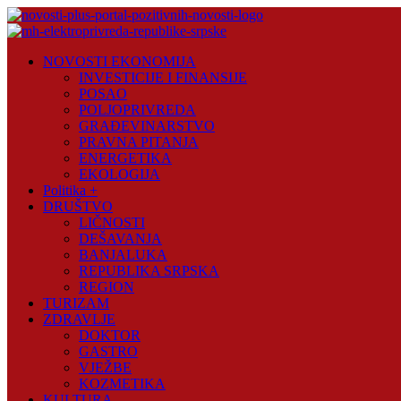
Skip
to
content
Novosti
NOVOSTI EKONOMIJA
Plus
INVESTICIJE I FINANSIJE
POSAO
Portal
POLJOPRIVREDA
pozitivnih
GRAĐEVINARSTVO
vijesti
PRAVNA PITANJA
ENERGETIKA
EKOLOGIJA
Politika +
DRUŠTVO
LIČNOSTI
DEŠAVANJA
BANJALUKA
REPUBLIKA SRPSKA
REGION
TURIZAM
ZDRAVLJE
DOKTOR
GASTRO
VJEŽBE
KOZMETIKA
KULTURA