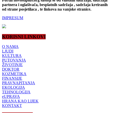
Portal novostiplus.org sastoji se od vlastitih sadržaja, sadržaja
partnera i oglašivača, besplatnih sadržaja , sadržaja kreiranih
od strane posjetilaca , te linkova na vanjske stranice.
IMPRESUM
KORISNI LINKOVI
O NAMA
LJUDI
KULTURA
PUTOVANJA
ŽIVOTINJE
DOKTOR
KOZMETIKA
FINANSIJE
PRAVNAPITANJA
EKOLOGIJA
TEHNOLOGIJA
eUPRAVA
HRANA KAO LIJEK
KONTAKT