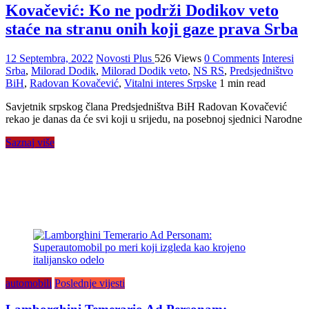
Kovačević: Ko ne podrži Dodikov veto
staće na stranu onih koji gaze prava Srba
12 Septembra, 2022
Novosti Plus
526 Views
0 Comments
Interesi
Srba
,
Milorad Dodik
,
Milorad Dodik veto
,
NS RS
,
Predsjedništvo
BiH
,
Radovan Kovačević
,
Vitalni interes Srpske
1 min read
Savjetnik srpskog člana Predsjedništva BiH Radovan Kovačević
rekao je danas da će svi koji u srijedu, na posebnoj sjednici Narodne
Saznaj više
automobili
Poslednje vijesti