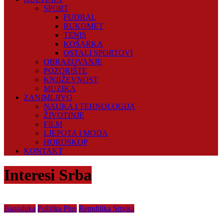
SPORT
FUDBAL
RUKOMET
TENIS
KOŠARKA
OSTALI SPORTOVI
OBRAZOVANJE
POZORIŠTE
KNJIŽEVNOST
MUZIKA
ZANIMLJIVO
NAUKA I TEHNOLOGIJA
ŽIVOTINJE
FILM
LJEPOTA I MODA
HOROSKOP
KONTAKT
Interesi Srba
Banjaluka
Politika Plus
Republika Srpska