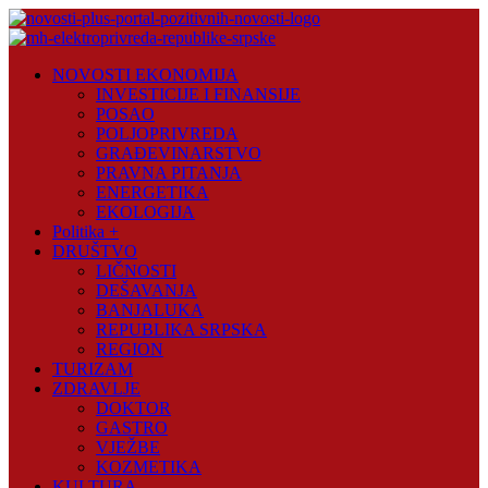
Skip
to
content
Novosti
NOVOSTI EKONOMIJA
Plus
INVESTICIJE I FINANSIJE
POSAO
Portal
POLJOPRIVREDA
pozitivnih
GRAĐEVINARSTVO
vijesti
PRAVNA PITANJA
ENERGETIKA
EKOLOGIJA
Politika +
DRUŠTVO
LIČNOSTI
DEŠAVANJA
BANJALUKA
REPUBLIKA SRPSKA
REGION
TURIZAM
ZDRAVLJE
DOKTOR
GASTRO
VJEŽBE
KOZMETIKA
KULTURA