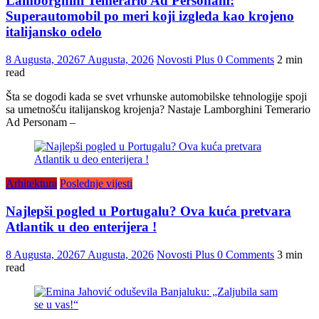
Lamborghini Temerario Ad Personam:
Superautomobil po meri koji izgleda kao krojeno
italijansko odelo
8 Augusta, 2026
7 Augusta, 2026
Novosti Plus
0 Comments
2 min
read
Šta se dogodi kada se svet vrhunske automobilske tehnologije spoji
sa umetnošću italijanskog krojenja? Nastaje Lamborghini Temerario
Ad Personam –
Arhitektura
Poslednje vijesti
Najlepši pogled u Portugalu? Ova kuća pretvara
Atlantik u deo enterijera !
8 Augusta, 2026
7 Augusta, 2026
Novosti Plus
0 Comments
3 min
read