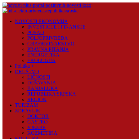
Skip
to
content
Novosti
NOVOSTI EKONOMIJA
Plus
INVESTICIJE I FINANSIJE
POSAO
Portal
POLJOPRIVREDA
pozitivnih
GRAĐEVINARSTVO
vijesti
PRAVNA PITANJA
ENERGETIKA
EKOLOGIJA
Politika +
DRUŠTVO
LIČNOSTI
DEŠAVANJA
BANJALUKA
REPUBLIKA SRPSKA
REGION
TURIZAM
ZDRAVLJE
DOKTOR
GASTRO
VJEŽBE
KOZMETIKA
KULTURA