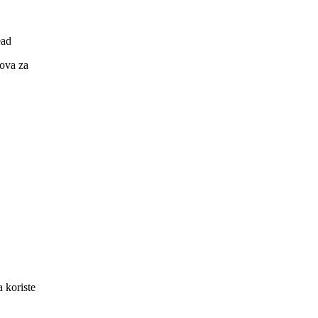
ead
lova za
 koriste