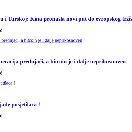
ku i Turskoj: Kina pronašla novi put do evropskog trži
ad
eracija prednjači, a bitcoin je i dalje neprikosnoven
ad
ade posjetilaca !
ad