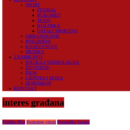
SPORT
FUDBAL
RUKOMET
TENIS
KOŠARKA
OSTALI SPORTOVI
OBRAZOVANJE
POZORIŠTE
KNJIŽEVNOST
MUZIKA
ZANIMLJIVO
NAUKA I TEHNOLOGIJA
ŽIVOTINJE
FILM
LJEPOTA I MODA
HOROSKOP
KONTAKT
interes građana
Politika Plus
Poslednje vijesti
Republika Srpska