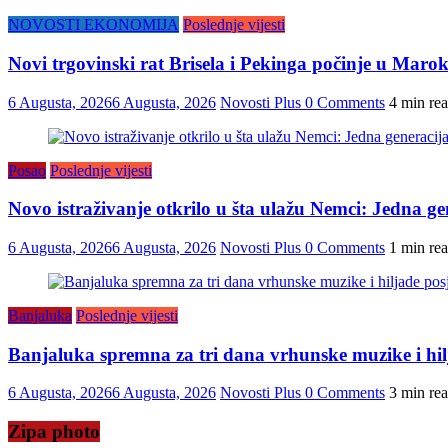
NOVOSTI EKONOMIJA
Poslednje vijesti
Novi trgovinski rat Brisela i Pekinga počinje u Maro
6 Augusta, 2026
6 Augusta, 2026
Novosti Plus
0 Comments
4 min re
Posao
Poslednje vijesti
Novo istraživanje otkrilo u šta ulažu Nemci: Jedna gen
6 Augusta, 2026
6 Augusta, 2026
Novosti Plus
0 Comments
1 min re
Banjaluka
Poslednje vijesti
Banjaluka spremna za tri dana vrhunske muzike i hilj
6 Augusta, 2026
6 Augusta, 2026
Novosti Plus
0 Comments
3 min re
Zipa photo