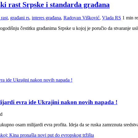
ki rast Srpske i standarda građana
rast
,
građani rs
,
interes građana
,
Radovan Višković
,
Vlada RS
1 min r
odišnju čestitku građanima Srpske u kojoj je poručio da stvaranje us
lijardi evra ide Ukrajini nakon novih napada !
ad
kupno osam milijardi evra profita. Ideja da se ruska zamrznuta sredstva