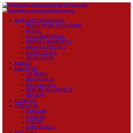
Skip
to
content
Novosti
NOVOSTI EKONOMIJA
Plus
INVESTICIJE I FINANSIJE
POSAO
Portal
POLJOPRIVREDA
pozitivnih
GRAĐEVINARSTVO
vijesti
PRAVNA PITANJA
ENERGETIKA
EKOLOGIJA
Politika +
DRUŠTVO
LIČNOSTI
DEŠAVANJA
BANJALUKA
REPUBLIKA SRPSKA
REGION
TURIZAM
ZDRAVLJE
DOKTOR
GASTRO
VJEŽBE
KOZMETIKA
KULTURA