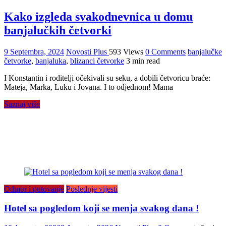
Kako izgleda svakodnevnica u domu
banjalučkih četvorki
9 Septembra, 2024
Novosti Plus
593 Views
0 Comments
banjalučke
četvorke
,
banjaluka
,
blizanci četvorke
3 min read
I Konstantin i roditelji očekivali su seku, a dobili četvoricu braće:
Mateja, Marka, Luku i Jovana. I to odjednom! Mama
Saznaj više
Odmor i putovanje
Poslednje vijesti
Hotel sa pogledom koji se menja svakog dana !