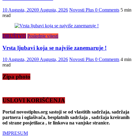
10 Augusta, 2026
9 Augusta, 2026
Novosti Plus
0 Comments
5 min
read
DRUŠTVO
Poslednje vijesti
Vrsta ljubavi koja se najviše zanemaruje !
10 Augusta, 2026
9 Augusta, 2026
Novosti Plus
0 Comments
4 min
read
Zipa photo
USLOVI KORIŠĆENJA
Portal novostiplus.org sastoji se od vlastitih sadržaja, sadržaja
partnera i oglašivača, besplatnih sadržaja , sadržaja kreiranih
od strane posjetilaca , te linkova na vanjske stranice.
IMPRESUM