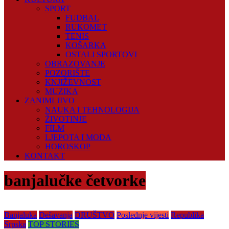
SPORT
FUDBAL
RUKOMET
TENIS
KOŠARKA
OSTALI SPORTOVI
OBRAZOVANJE
POZORIŠTE
KNJIŽEVNOST
MUZIKA
ZANIMLJIVO
NAUKA I TEHNOLOGIJA
ŽIVOTINJE
FILM
LJEPOTA I MODA
HOROSKOP
KONTAKT
banjalučke četvorke
Banjaluka
Dešavanja
DRUŠTVO
Poslednje vijesti
Republika
Srpska
TOP STORIES