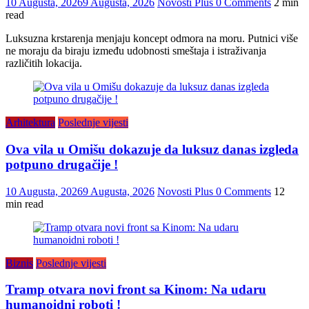
10 Augusta, 2026
9 Augusta, 2026
Novosti Plus
0 Comments
2 min
read
Luksuzna krstarenja menjaju koncept odmora na moru. Putnici više
ne moraju da biraju između udobnosti smeštaja i istraživanja
različitih lokacija.
Arhitektura
Poslednje vijesti
Ova vila u Omišu dokazuje da luksuz danas izgleda
potpuno drugačije !
10 Augusta, 2026
9 Augusta, 2026
Novosti Plus
0 Comments
12
min read
Biznis
Poslednje vijesti
Tramp otvara novi front sa Kinom: Na udaru
humanoidni roboti !