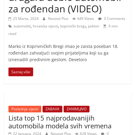
i
za rođendan (VIDEO)
t
i
25 Marta, 2024
Novosti Plus
449 Views
0 Comments
,
,
,
v
automobil
hrvatska vijesti
koprivički bregi
poklon
0 min
read
n
i
Marko iz Koprivničkih Bregi imao je zaista poseban 18.
h
rođendan zahvaljući svojim prijateljima koji su ga
iznenadili predivnim gestom. Devetoro
v
i
Saznaj više
j
e
s
t
Poslednje vijesti
ZABAVA
ZANIMLJIVO
i
Lista top 15 najprodavanijih
automobila modela svih vremena
22 Januara, 2024
Novosti Plus
628 Views
0