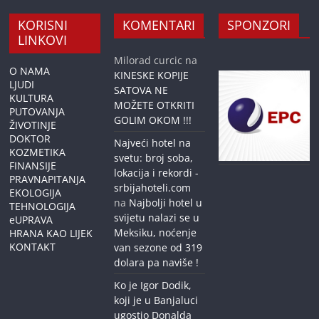
KORISNI
KOMENTARI
SPONZORI
LINKOVI
Milorad curcic
na
O NAMA
KINESKE KOPIJE
LJUDI
SATOVA NE
KULTURA
MOŽETE OTKRITI
PUTOVANJA
GOLIM OKOM !!!
ŽIVOTINJE
DOKTOR
Najveći hotel na
KOZMETIKA
svetu: broj soba,
FINANSIJE
lokacija i rekordi -
PRAVNAPITANJA
srbijahoteli.com
EKOLOGIJA
na
Najbolji hotel u
TEHNOLOGIJA
svijetu nalazi se u
eUPRAVA
Meksiku, noćenje
HRANA KAO LIJEK
KONTAKT
van sezone od 319
dolara pa naviše !
Ko je Igor Dodik,
koji je u Banjaluci
ugostio Donalda