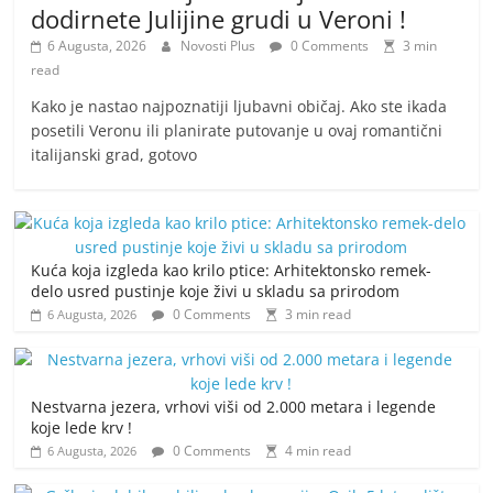
dodirnete Julijine grudi u Veroni !
6 Augusta, 2026
Novosti Plus
0 Comments
3 min
read
Kako je nastao najpoznatiji ljubavni običaj. Ako ste ikada
posetili Veronu ili planirate putovanje u ovaj romantični
italijanski grad, gotovo
Kuća koja izgleda kao krilo ptice: Arhitektonsko remek-
delo usred pustinje koje živi u skladu sa prirodom
0 Comments
3 min read
6 Augusta, 2026
Nestvarna jezera, vrhovi viši od 2.000 metara i legende
koje lede krv !
0 Comments
4 min read
6 Augusta, 2026