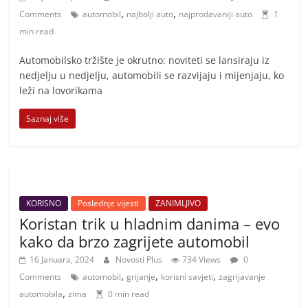
,
,
Comments
automobil
najbolji auto
najprodavaniji auto
1
min read
​Automobilsko tržište je okrutno: noviteti se lansiraju iz
nedjelju u nedjelju, automobili se razvijaju i mijenjaju, ko
leži na lovorikama
Saznaj više
KORISNO
Poslednje vijesti
ZANIMLJIVO
Koristan trik u hladnim danima – evo
kako da brzo zagrijete automobil
16 Januara, 2024
Novosti Plus
734 Views
0
,
,
,
Comments
automobil
grijanje
korisni savjeti
zagrijavanje
,
automobila
zima
0 min read