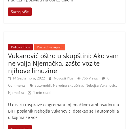
Saznaj više
Politika Plus
Poslednje vijesti
Vukanović oštro u skupštini: Ako vam
ne valja Njemačka, zašto vozite
njihove limuzine
14 Septembra, 2022
Novosti Plus
766 Views
0
,
,
,
Comments
automobil
Narodna skupština
Nebojša Vukanović
Njemačka
1 min read
U okviru rasprave o agremanu njemačkom ambasadoru u
BiH, poslanik Nebojša Vukanović, dotakao se i automobila
u kojima se vozi