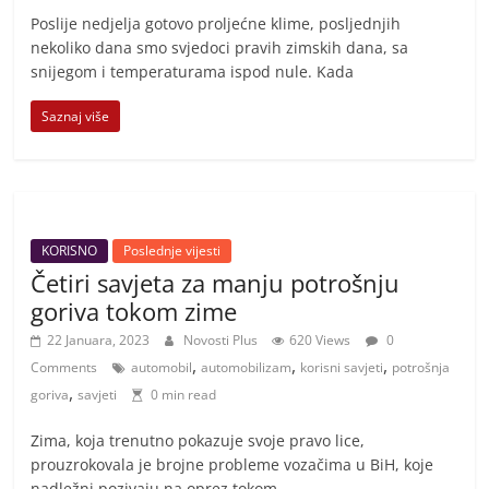
Poslije nedjelja gotovo proljećne klime, posljednjih
nekoliko dana smo svjedoci pravih zimskih dana, sa
snijegom i temperaturama ispod nule. Kada
Saznaj više
KORISNO
Poslednje vijesti
Četiri savjeta za manju potrošnju
goriva tokom zime
22 Januara, 2023
Novosti Plus
620 Views
0
,
,
,
Comments
automobil
automobilizam
korisni savjeti
potrošnja
,
goriva
savjeti
0 min read
Zima, koja trenutno pokazuje svoje pravo lice,
prouzrokovala je brojne probleme vozačima u BiH, koje
nadležni pozivaju na oprez tokom