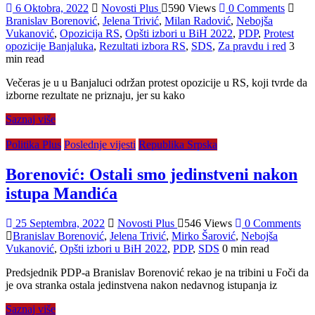
6 Oktobra, 2022
Novosti Plus
590 Views
0 Comments
Branislav Borenović
,
Jelena Trivić
,
Milan Radović
,
Nebojša
Vukanović
,
Opozicija RS
,
Opšti izbori u BiH 2022
,
PDP
,
Protest
opozicije Banjaluka
,
Rezultati izbora RS
,
SDS
,
Za pravdu i red
3
min read
Večeras je u u Banjaluci održan protest opozicije u RS, koji tvrde da
izborne rezultate ne priznaju, jer su kako
Saznaj više
Politika Plus
Poslednje vijesti
Republika Srpska
Borenović: Ostali smo jedinstveni nakon
istupa Mandića
25 Septembra, 2022
Novosti Plus
546 Views
0 Comments
Branislav Borenović
,
Jelena Trivić
,
Mirko Šarović
,
Nebojša
Vukanović
,
Opšti izbori u BiH 2022
,
PDP
,
SDS
0 min read
Predsjednik PDP-a Branislav Borenović rekao je na tribini u Foči da
je ova stranka ostala jedinstvena nakon nedavnog istupanja iz
Saznaj više