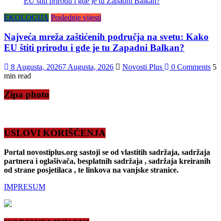
EKOLOGIJA
Poslednje vijesti
Najveća mreža zaštićenih područja na svetu: Kako
EU štiti prirodu i gde je tu Zapadni Balkan?
8 Augusta, 2026
7 Augusta, 2026
Novosti Plus
0 Comments
5
min read
Zipa photo
USLOVI KORIŠĆENJA
Portal novostiplus.org sastoji se od vlastitih sadržaja, sadržaja
partnera i oglašivača, besplatnih sadržaja , sadržaja kreiranih
od strane posjetilaca , te linkova na vanjske stranice.
IMPRESUM