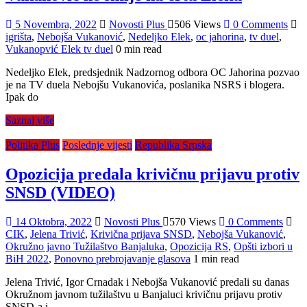
5 Novembra, 2022
Novosti Plus
506 Views
0 Comments
igrišta
,
Nebojša Vukanović
,
Nedeljko Elek
,
oc jahorina
,
tv duel
,
Vukanopvić Elek tv duel
0 min read
Nedeljko Elek, predsjednik Nadzornog odbora OC Jahorina pozvao
je na TV duela Nebojšu Vukanovića, poslanika NSRS i blogera.
Ipak do
Saznaj više
Politika Plus
Poslednje vijesti
Republika Srpska
Opozicija predala krivičnu prijavu protiv
SNSD (VIDEO)
14 Oktobra, 2022
Novosti Plus
570 Views
0 Comments
CIK
,
Jelena Trivić
,
Krivična prijava SNSD
,
Nebojša Vukanović
,
Okružno javno Tužilaštvo Banjaluka
,
Opozicija RS
,
Opšti izbori u
BiH 2022
,
Ponovno prebrojavanje glasova
1 min read
Jelena Trivić, Igor Crnadak i Nebojša Vukanović predali su danas
Okružnom javnom tužilaštvu u Banjaluci krivičnu prijavu protiv
SNSD-a i