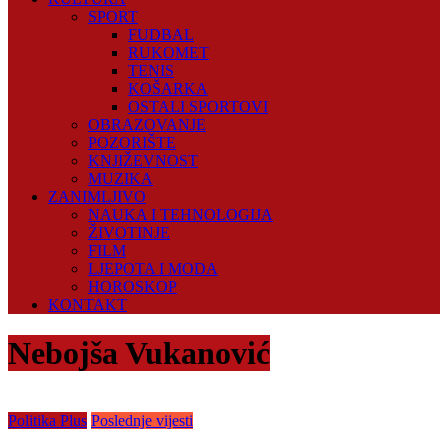
SPORT
FUDBAL
RUKOMET
TENIS
KOŠARKA
OSTALI SPORTOVI
OBRAZOVANJE
POZORIŠTE
KNJIŽEVNOST
MUZIKA
ZANIMLJIVO
NAUKA I TEHNOLOGIJA
ŽIVOTINJE
FILM
LJEPOTA I MODA
HOROSKOP
KONTAKT
Nebojša Vukanović
Politika Plus
Poslednje vijesti