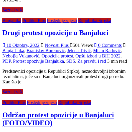
Saznaj više
Banjaluka
Politika Plus
Poslednje vijesti
Republika Srpska
Drugi protest opozicije u Banjaluci
10 Oktobra, 2022
Novosti Plus
501 Views
0 Comments
Banja Luka
,
Branislav Borenović
,
Jelena Trivić
,
Milan Radović
,
Nebojša Vukanović
,
Opozicija protest
,
Opšti izbori u BiH 2022
,
PDP
,
Protest opozivije Banjaluka
,
SDS
,
Za pravdu i red
3 min read
Predstavnici opozicije u Republici Srpkoj, nezaodovoljni izbornim
rezultatima, juče su u Banjaluci organzovali protest drugi po redu.
Kao što je
Saznaj više
Politika Plus
Poslednje vijesti
Republika Srpska
Održan protest opozicije u Banjaluci
(FOTO/VIDEO)