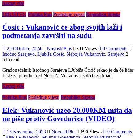
Saznaj više
DRUŠTVO
Politika Plus
Poslednje vijesti
Republika Srpska
Ćosić : Vukanović će zbog svojih laži i
podmetanja završiti na sudu
25 Oktobra, 2024
Novosti Plus
391 Views
0 Comments
Istočno Sarajevo
,
Ljubiša Ćosić
,
Nebojša Vukanović
,
Sarajevo
2
min read
Gradonačelnik Istočnog Sarajeva LJubiša Ćosić rekao je da će lider
Liste za pravdu i red Nebojša Vukanović vrlo brzo imati
Saznaj više
Politika Plus
Poslednje vijesti
Republika Srpska
Elek: Vukanović uzeo 20.000KM mita da
ne piše protiv Govedarice (VIDEO)
15 Novembra, 2023
Novosti Plus
690 Views
0 Comments
Elek i Vukanović
,
Milimir Govedarica
,
Nebojša Vukanović
,