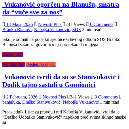
Vukanović ogorčen na Blanušu, smatra
da “vuče sve za nos”
14 Maja, 2026
Novosti Plus
231 Views
0 Comments
Branko Blanuša
,
Nebojša Vukanović
,
SDS
2 min read
Iako je odmah na početku sjednice Glavnog odbora SDS Branko
Blanuša izašao za govornicu i jasno rekao da u njega
Saznaj više
Politika Plus
Poslednje vijesti
Vukanović tvrdi da su se Stanivuković i
Dodik tajno sastali u Gomionici
2 Februara, 2026
Novosti Plus
341 Views
0 Comments
banjaluka
,
Draško Stanivuković
,
Nebojša Vukanović
1 min read
Predsjednik Liste za pravdu i red Nebojša Vukanović, tvrdi da je
“Draško Udbaško Stanivuković” napokon pred svima skinuo maske
sa