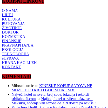
KORISNI LINKOVI
O NAMA
LJUDI
KULTURA
PUTOVANJA
ŽIVOTINJE
DOKTOR
KOZMETIKA
FINANSIJE
PRAVNAPITANJA
EKOLOGIJA
TEHNOLOGIJA
eUPRAVA
HRANA KAO LIJEK
KONTAKT
KOMENTARI
Milorad curcic
na
KINESKE KOPIJE SATOVA NE
MOŽETE OTKRITI GOLIM OKOM !!!
Najveći hotel na svetu: broj soba, lokacija i rekordi -
srbijahoteli.com
na
Najbolji hotel u svijetu nalazi se u
Meksiku, noćenje van sezone od 319 dolara pa naviše !
Ko je Igor Dodik, koji je u Banjaluci ugostio Donalda Trampa