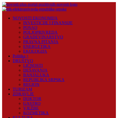
Skip
to
content
Novosti
NOVOSTI EKONOMIJA
Plus
INVESTICIJE I FINANSIJE
POSAO
Portal
POLJOPRIVREDA
pozitivnih
GRAĐEVINARSTVO
vijesti
PRAVNA PITANJA
ENERGETIKA
EKOLOGIJA
Politika +
DRUŠTVO
LIČNOSTI
DEŠAVANJA
BANJALUKA
REPUBLIKA SRPSKA
REGION
TURIZAM
ZDRAVLJE
DOKTOR
GASTRO
VJEŽBE
KOZMETIKA
KULTURA