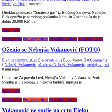
Nedeljko Elek
1 min read
Direktor preduzeća “Sarajevo-gas” iz Istočnog Sarajeva, Nedeljko
Elek optužio je narodnog poslanika Nebojšu Vukanovića da je
dobio 20.000 KM da
Saznaj više
Politika Plus
Poslednje vijesti
Republika Srpska
ZANIMLJIVO
Oženio se Nebojša Vukanović (FOTO)
24 Septembra, 2023
Novosti Plus
680 Views
0 Comments
Nebojša Vukanović
,
oženio se Nebojša Vukanović
,
trebinje vijesti
0 min read
Lider liste Za pravdu i red, Nebojša Vukanović, danas se ženi.
Svadba je u Trebinju, a njegova buduća supruga je
Saznaj više
Politika Plus
Poslednje vijesti
Republika Srpska
Vukanović ne smije na crtu Eleku