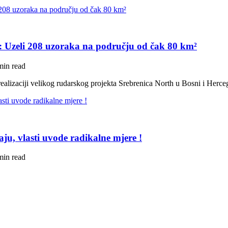
H: Uzeli 208 uzoraka na području od čak 80 km²
min read
ealizaciji velikog rudarskog projekta Srebrenica North u Bosni i Herc
ju, vlasti uvode radikalne mjere !
min read