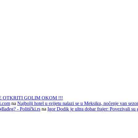
 OTKRITI GOLIM OKOM !!!
li.com
na
Najbolji hotel u svijetu nalazi se u Meksiku, noćenje van sezo
lađeg? - Politički.rs
na
Igor Dodik je ultra dobar frajer: Povezivali su