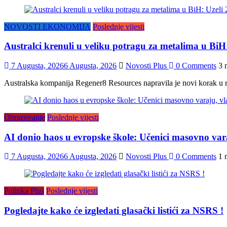
NOVOSTI EKONOMIJA
Poslednje vijesti
Australci krenuli u veliku potragu za metalima u Bi
7 Augusta, 2026
6 Augusta, 2026
Novosti Plus
0 Comments
3 
Australska kompanija Regener8 Resources napravila je novi korak u r
Obrazovanje
Poslednje vijesti
AI donio haos u evropske škole: Učenici masovno vara
7 Augusta, 2026
6 Augusta, 2026
Novosti Plus
0 Comments
1 
Politika Plus
Poslednje vijesti
Pogledajte kako će izgledati glasački listići za NSRS !