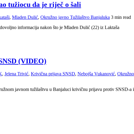
o tužiocu da je riječ o šali
ataši
,
Mladen Dulić
,
Okružno javno Tužilaštvo Banjaluka
3 min read
 dovoljno informacija nakon što je Mladen Dulić (22) iz Laktaša
iv SNSD (VIDEO)
K
,
Jelena Trivić
,
Krivična prijava SNSD
,
Nebojša Vukanović
,
Okružno 
ružnom javnom tužilaštvu u Banjaluci krivičnu prijavu protiv SNSD-a i