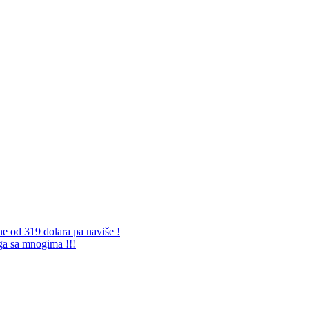
ne od 319 dolara pa naviše !
 ga sa mnogima !!!