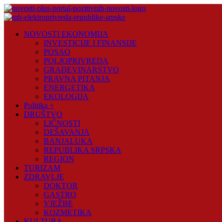
Skip
to
content
Novosti
NOVOSTI EKONOMIJA
Plus
INVESTICIJE I FINANSIJE
POSAO
Portal
POLJOPRIVREDA
pozitivnih
GRAĐEVINARSTVO
vijesti
PRAVNA PITANJA
ENERGETIKA
EKOLOGIJA
Politika +
DRUŠTVO
LIČNOSTI
DEŠAVANJA
BANJALUKA
REPUBLIKA SRPSKA
REGION
TURIZAM
ZDRAVLJE
DOKTOR
GASTRO
VJEŽBE
KOZMETIKA
KULTURA