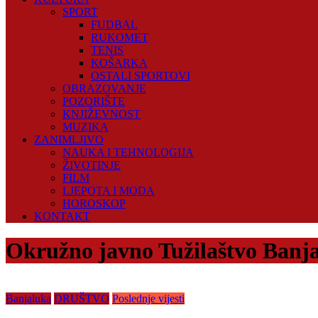
SPORT
FUDBAL
RUKOMET
TENIS
KOŠARKA
OSTALI SPORTOVI
OBRAZOVANJE
POZORIŠTE
KNJIŽEVNOST
MUZIKA
ZANIMLJIVO
NAUKA I TEHNOLOGIJA
ŽIVOTINJE
FILM
LJEPOTA I MODA
HOROSKOP
KONTAKT
Okružno javno Tužilaštvo Banj
Banjaluka
DRUŠTVO
Poslednje vijesti