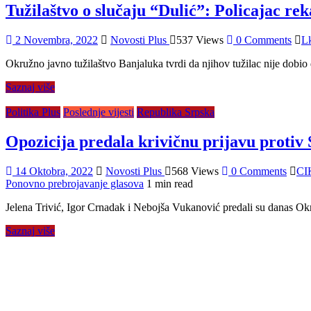
Tužilaštvo o slučaju “Dulić”: Policajac reka
2 Novembra, 2022
Novosti Plus
537 Views
0 Comments
Lk
Okružno javno tužilaštvo Banjaluka tvrdi da njihov tužilac nije dobio
Saznaj više
Politika Plus
Poslednje vijesti
Republika Srpska
Opozicija predala krivičnu prijavu prot
14 Oktobra, 2022
Novosti Plus
568 Views
0 Comments
CI
Ponovno prebrojavanje glasova
1 min read
Jelena Trivić, Igor Crnadak i Nebojša Vukanović predali su danas Ok
Saznaj više