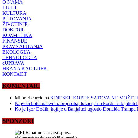
O NAMA
LJUDI
KULTURA
PUTOVANJA
ŽIVOTINJE
DOKTOR
KOZMETIKA
FINANSIJE
PRAVNAPITANJA
EKOLOGIJA
TEHNOLOGIJA
eUPRAVA
HRANA KAO LIJEK
KONTAKT
KOMENTARI
Milorad curcic
na
KINESKE KOPIJE SATOVA NE MOŽETE
Najveći hotel na svetu: broj soba, lokacija i rekordi - srbijahote
Ko je Igor Dodik, koji je u Banjaluci ugostio Donalda Trampa M
SPONZORI