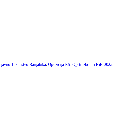
javno Tužilaštvo Banjaluka
,
Opozicija RS
,
Opšti izbori u BiH 2022
,