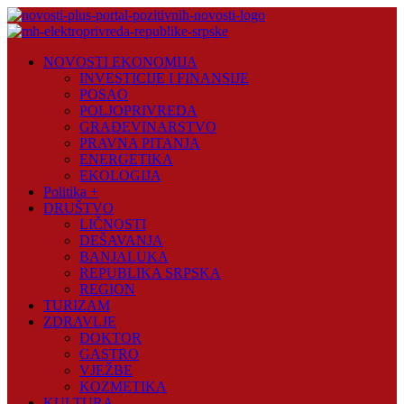
Skip
to
content
Novosti
NOVOSTI EKONOMIJA
Plus
INVESTICIJE I FINANSIJE
POSAO
Portal
POLJOPRIVREDA
pozitivnih
GRAĐEVINARSTVO
vijesti
PRAVNA PITANJA
ENERGETIKA
EKOLOGIJA
Politika +
DRUŠTVO
LIČNOSTI
DEŠAVANJA
BANJALUKA
REPUBLIKA SRPSKA
REGION
TURIZAM
ZDRAVLJE
DOKTOR
GASTRO
VJEŽBE
KOZMETIKA
KULTURA