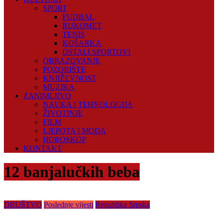
SPORT
FUDBAL
RUKOMET
TENIS
KOŠARKA
OSTALI SPORTOVI
OBRAZOVANJE
POZORIŠTE
KNJIŽEVNOST
MUZIKA
ZANIMLJIVO
NAUKA I TEHNOLOGIJA
ŽIVOTINJE
FILM
LJEPOTA I MODA
HOROSKOP
KONTAKT
12 banjalučkih beba
DRUŠTVO
Poslednje vijesti
Republika Srpska