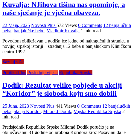
Kuvalja: NJihova tišina nas opominje, a
naše sjećanje je vječna obaveza.
22 Maja, 2025
Novosti Plus
572 Views
0 Comments
12 banjalučkih
beba
,
banjalučke bebe
,
Vladimir Kuvalja
1 min read
Povodom obilježavanja godišnjice jedne od najtragičnijih stranica u
novijoj srpskoj istoriji – stradanja 12 beba u banjalučkom Kliničkom
centru 1992.
Saznaj više
Politika Plus
Poslednje vijesti
Republika Srpska
Dodik: Rezultat velike pobjede u akciji
“Koridor” je sloboda koju smo dobili
25 Juna, 2023
Novosti Plus
441 Views
0 Comments
12 banjalučkih
beba
,
akcija Koridor
,
Milorad Dodik
,
Vojska Republika Srpska
2
min read
Predsjednik Republike Srpske Milorad Dodik poručio je na
obilježavanju 31 godine od proboja Koridora kroz Posavinu da je