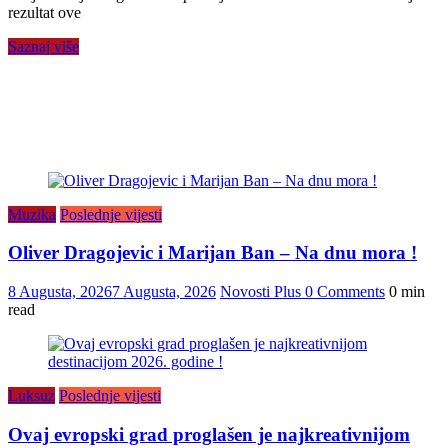
rezultat ove
Saznaj više
Muzika
Poslednje vijesti
Oliver Dragojevic i Marijan Ban – Na dnu mora !
8 Augusta, 2026
7 Augusta, 2026
Novosti Plus
0 Comments
0 min
read
Luksuz
Poslednje vijesti
Ovaj evropski grad proglašen je najkreativnijom