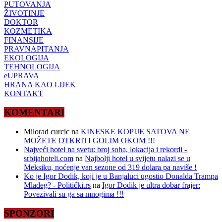
PUTOVANJA
ŽIVOTINJE
DOKTOR
KOZMETIKA
FINANSIJE
PRAVNAPITANJA
EKOLOGIJA
TEHNOLOGIJA
eUPRAVA
HRANA KAO LIJEK
KONTAKT
KOMENTARI
Milorad curcic
na
KINESKE KOPIJE SATOVA NE
MOŽETE OTKRITI GOLIM OKOM !!!
Najveći hotel na svetu: broj soba, lokacija i rekordi -
srbijahoteli.com
na
Najbolji hotel u svijetu nalazi se u
Meksiku, noćenje van sezone od 319 dolara pa naviše !
Ko je Igor Dodik, koji je u Banjaluci ugostio Donalda Trampa
Mlađeg? - Politički.rs
na
Igor Dodik je ultra dobar frajer:
Povezivali su ga sa mnogima !!!
SPONZORI