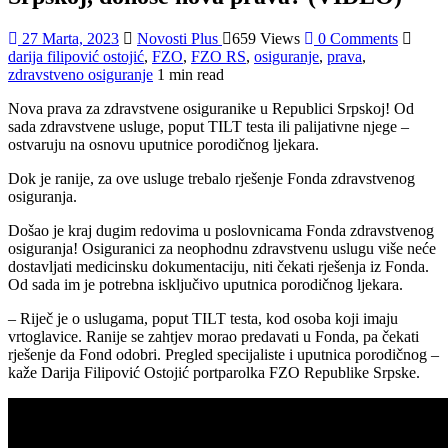
27 Marta, 2023
Novosti Plus
659 Views
0 Comments
darija filipović ostojić
,
FZO
,
FZO RS
,
osiguranje
,
prava
,
zdravstveno osiguranje
1 min read
Nova prava za zdravstvene osiguranike u Republici Srpskoj! Od
sada zdravstvene usluge, poput TILT testa ili palijativne njege –
ostvaruju na osnovu uputnice porodičnog ljekara.
Dok je ranije, za ove usluge trebalo rješenje Fonda zdravstvenog
osiguranja.
Došao je kraj dugim redovima u poslovnicama Fonda zdravstvenog
osiguranja! Osiguranici za neophodnu zdravstvenu uslugu više neće
dostavljati medicinsku dokumentaciju, niti čekati rješenja iz Fonda.
Od sada im je potrebna isključivo uputnica porodičnog ljekara.
– Riječ je o uslugama, poput TILT testa, kod osoba koji imaju
vrtoglavice. Ranije se zahtjev morao predavati u Fonda, pa čekati
rješenje da Fond odobri. Pregled specijaliste i uputnica porodičnog –
kaže Darija Filipović Ostojić portparolka FZO Republike Srpske.