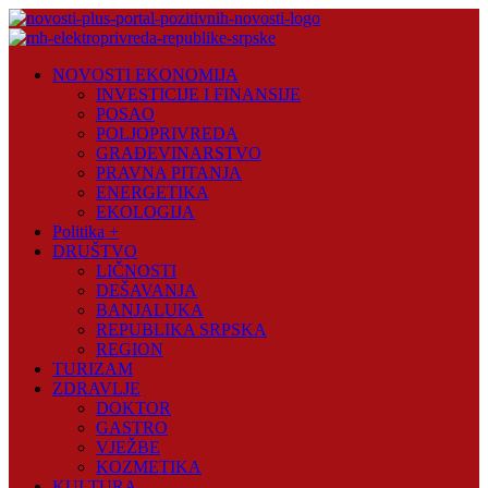
Skip
to
content
Novosti
NOVOSTI EKONOMIJA
Plus
INVESTICIJE I FINANSIJE
POSAO
Portal
POLJOPRIVREDA
pozitivnih
GRAĐEVINARSTVO
vijesti
PRAVNA PITANJA
ENERGETIKA
EKOLOGIJA
Politika +
DRUŠTVO
LIČNOSTI
DEŠAVANJA
BANJALUKA
REPUBLIKA SRPSKA
REGION
TURIZAM
ZDRAVLJE
DOKTOR
GASTRO
VJEŽBE
KOZMETIKA
KULTURA