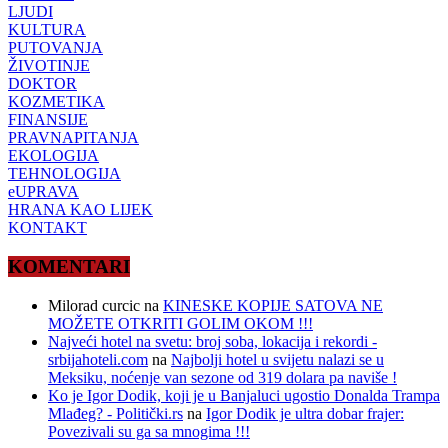
LJUDI
KULTURA
PUTOVANJA
ŽIVOTINJE
DOKTOR
KOZMETIKA
FINANSIJE
PRAVNAPITANJA
EKOLOGIJA
TEHNOLOGIJA
eUPRAVA
HRANA KAO LIJEK
KONTAKT
KOMENTARI
Milorad curcic
na
KINESKE KOPIJE SATOVA NE
MOŽETE OTKRITI GOLIM OKOM !!!
Najveći hotel na svetu: broj soba, lokacija i rekordi -
srbijahoteli.com
na
Najbolji hotel u svijetu nalazi se u
Meksiku, noćenje van sezone od 319 dolara pa naviše !
Ko je Igor Dodik, koji je u Banjaluci ugostio Donalda Trampa
Mlađeg? - Politički.rs
na
Igor Dodik je ultra dobar frajer:
Povezivali su ga sa mnogima !!!