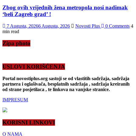
Zbog ovih vrijednih žena metropola nosi nadimak
‘beli Zagreb grad’ !
7 Augusta, 2026
6 Augusta, 2026
Novosti Plus
0 Comments
4
min read
Zipa photo
USLOVI KORIŠĆENJA
Portal novostiplus.org sastoji se od vlastitih sadržaja, sadržaja
partnera i oglašivača, besplatnih sadržaja , sadržaja kreiranih
od strane posjetilaca , te linkova na vanjske stranice.
IMPRESUM
KORISNI LINKOVI
O NAMA