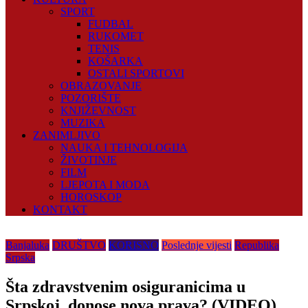
SPORT
FUDBAL
RUKOMET
TENIS
KOŠARKA
OSTALI SPORTOVI
OBRAZOVANJE
POZORIŠTE
KNJIŽEVNOST
MUZIKA
ZANIMLJIVO
NAUKA I TEHNOLOGIJA
ŽIVOTINJE
FILM
LJEPOTA I MODA
HOROSKOP
KONTAKT
Banjaluka
DRUŠTVO
KORISNO
Poslednje vijesti
Republika
Srpska
Šta zdravstvenim osiguranicima u
Srpskoj, donose nova prava? (VIDEO)