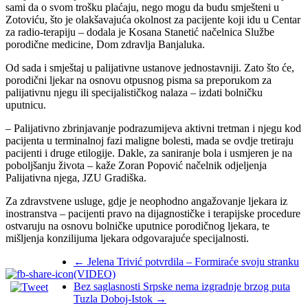
sami da o svom trošku plaćaju, nego mogu da budu smješteni u
Zotoviću, što je olakšavajuća okolnost za pacijente koji idu u Centar
za radio-terapiju – dodala je Kosana Stanetić načelnica Službe
porodične medicine, Dom zdravlja Banjaluka.
Od sada i smještaj u palijativne ustanove jednostavniji. Zato što će,
porodični ljekar na osnovu otpusnog pisma sa preporukom za
palijativnu njegu ili specijalističkog nalaza – izdati bolničku
uputnicu.
– Palijativno zbrinjavanje podrazumijeva aktivni tretman i njegu kod
pacijenta u terminalnoj fazi maligne bolesti, mada se ovdje tretiraju
pacijenti i druge etilogije. Dakle, za saniranje bola i usmjeren je na
poboljšanju života – kaže Zoran Popović načelnik odjeljenja
Palijativna njega, ЈZU Gradiška.
Za zdravstvene usluge, gdje je neophodno angažovanje ljekara iz
inostranstva – pacijenti pravo na dijagnostičke i terapijske procedure
ostvaruju na osnovu bolničke uputnice porodičnog ljekara, te
mišljenja konzilijuma ljekara odgovarajuće specijalnosti.
←
Jelena Trivić potvrdila – Formiraće svoju stranku
(VIDEO)
Bez saglasnosti Srpske nema izgradnje brzog puta
Tuzla Doboj-Istok
→