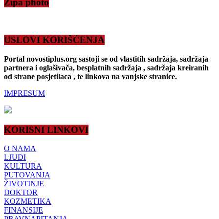
Zipa photo
USLOVI KORIŠĆENJA
Portal novostiplus.org sastoji se od vlastitih sadržaja, sadržaja
partnera i oglašivača, besplatnih sadržaja , sadržaja kreiranih
od strane posjetilaca , te linkova na vanjske stranice.
IMPRESUM
KORISNI LINKOVI
O NAMA
LJUDI
KULTURA
PUTOVANJA
ŽIVOTINJE
DOKTOR
KOZMETIKA
FINANSIJE
PRAVNAPITANJA