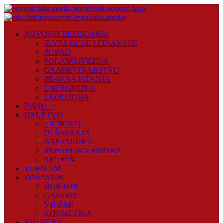
Skip
to
content
Novosti
NOVOSTI EKONOMIJA
Plus
INVESTICIJE I FINANSIJE
POSAO
Portal
POLJOPRIVREDA
pozitivnih
GRAĐEVINARSTVO
vijesti
PRAVNA PITANJA
ENERGETIKA
EKOLOGIJA
Politika +
DRUŠTVO
LIČNOSTI
DEŠAVANJA
BANJALUKA
REPUBLIKA SRPSKA
REGION
TURIZAM
ZDRAVLJE
DOKTOR
GASTRO
VJEŽBE
KOZMETIKA
KULTURA