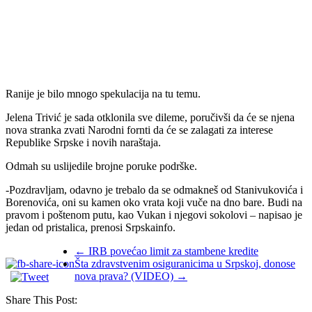
Ranije je bilo mnogo spekulacija na tu temu.
Jelena Trivić je sada otklonila sve dileme, poručivši da će se njena
nova stranka zvati Narodni fornti da će se zalagati za interese
Republike Srpske i novih naraštaja.
Odmah su uslijedile brojne poruke podrške.
-Pozdravljam, odavno je trebalo da se odmakneš od Stanivukovića i
Borenovića, oni su kamen oko vrata koji vuče na dno bare. Budi na
pravom i poštenom putu, kao Vukan i njegovi sokolovi – napisao je
jedan od pristalica, prenosi Srpskainfo.
←
IRB povećao limit za stambene kredite
Šta zdravstvenim osiguranicima u Srpskoj, donose
nova prava? (VIDEO)
→
Share This Post: