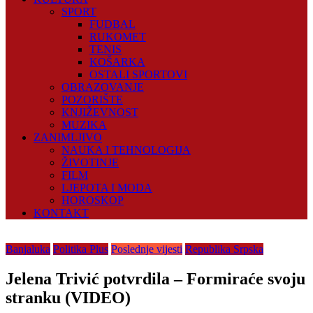
SPORT
FUDBAL
RUKOMET
TENIS
KOŠARKA
OSTALI SPORTOVI
OBRAZOVANJE
POZORIŠTE
KNJIŽEVNOST
MUZIKA
ZANIMLJIVO
NAUKA I TEHNOLOGIJA
ŽIVOTINJE
FILM
LJEPOTA I MODA
HOROSKOP
KONTAKT
Banjaluka
Politika Plus
Poslednje vijesti
Republika Srpska
Jelena Trivić potvrdila – Formiraće svoju
stranku (VIDEO)