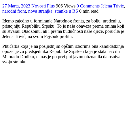
27 Marta, 2023
Novosti Plus
906 Views
0 Comments
Jelena Trivić
,
narodni front
,
nova stranjka
,
stranke u RS
0 min read
Idemo zajedno u formiranje Narodnog fronta, za bolju, uređeniju,
pristojniju Republiku Srpsku. To je naša obaveza prema onima koji
su stvarali Otadžbinu, ali i prema budućnosti naše djece, poručila je
Jelena Trivić, na svom Fejsbuk profilu.
Plitičarka koja je na posljednjim opštim izborima bila kandidatkinja
opozicije za predsjednika Republike Srpske i koja je stala na crtu
Miloradu Dodiku, danas je po prvi put javno obznanila da osniva
svoju stranku.