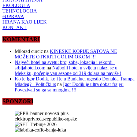
EKOLOGIJA
TEHNOLOGIJA
eUPRAVA
HRANA KAO LIJEK
KONTAKT
KOMENTARI
Milorad curcic
na
KINESKE KOPIJE SATOVA NE
MOŽETE OTKRITI GOLIM OKOM !!!
Najveći hotel na svetu: broj soba, lokacija i rekordi -
srbijahoteli.com
na
Najbolji hotel u svijetu nalazi se u
Meksiku, noćenje van sezone od 319 dolara pa naviše !
Ko je Igor Dodik, koji je u Banjaluci ugostio Donalda Trampa
Mlađeg? - Politički.rs
na
Igor Dodik je ultra dobar frajer:
Povezivali su ga sa mnogima !!!
SPONZORI