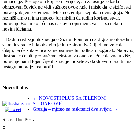
tumačenje. Postoje oni koji se i uvrijede, ali žalosnije je kada
obrazovan čovjek ne vidi važnost ovog rada i misle da je sizifovski
posao gubljenje vremena. Mi smo zemlja skeptika i demagoga. Ne
razmišljam o njima mnogo, jer mislim da radim korisnu stvar,
poručuje Bojan koji će nas nastaviti opismenjavati i sa nekim
novim idejama.
– Radim redizajn ilustracija o Sizifu. Planiram da digitalno doradim
stare ilustracije i da objavim jednu zbirku. Naši ljudi ne vole da
čitaju, pa će slikovnica za nepismene biti odličan pogodak. Naravno,
ilustracije će biti propraćene tekstom za one koji žele da znaju više,
poručuje nam Bojan čije ilustracije možete svakodnevno pratiti i na
instagramu gdje ima profil.
Novosti plus
←
NOVOSTI PLUS SA JELENOM
STOJAKOVIĆ
Gruzija – mjesto na raskrsnici dva svijeta
→
Share This Post: