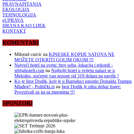
PRAVNAPITANJA
EKOLOGIJA
TEHNOLOGIJA
eUPRAVA
HRANA KAO LIJEK
KONTAKT
KOMENTARI
Milorad curcic
na
KINESKE KOPIJE SATOVA NE
MOŽETE OTKRITI GOLIM OKOM !!!
Najveći hotel na svetu: broj soba, lokacija i rekordi -
srbijahoteli.com
na
Najbolji hotel u svijetu nalazi se u
Meksiku, noćenje van sezone od 319 dolara pa naviše !
Ko je Igor Dodik, koji je u Banjaluci ugostio Donalda Trampa
Mlađeg? - Politički.rs
na
Igor Dodik je ultra dobar frajer:
Povezivali su ga sa mnogima !!!
SPONZORI