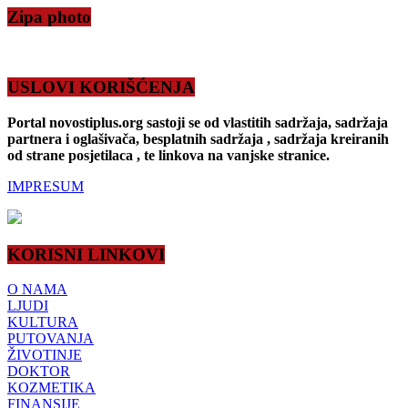
Zipa photo
USLOVI KORIŠĆENJA
Portal novostiplus.org sastoji se od vlastitih sadržaja, sadržaja
partnera i oglašivača, besplatnih sadržaja , sadržaja kreiranih
od strane posjetilaca , te linkova na vanjske stranice.
IMPRESUM
KORISNI LINKOVI
O NAMA
LJUDI
KULTURA
PUTOVANJA
ŽIVOTINJE
DOKTOR
KOZMETIKA
FINANSIJE