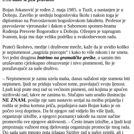
Bojan Jokanović je rođen 2. maja 1985. u Tuzli, a nastanjen je u
Doboju. Završio je srednju bogoslovsku školu i nakon toga je
diplomirao na Pravoslavnom bogoslovskom fakultetu. Profesor je
pravoslavne vjeronauke i đakon u Sabornom spomen-hramu
Rođenja Presvete Bogorodice u Doboju. Oženjen je suprugom
Ivanom, koja mu daje veliku podršku u svakodnevnom radu.
Prateći školstvo, medije i društvene mreže, kaže da je uvidio koliko
je nepismenost „nagrizla pravopis“ i kako to više nikom i ne smeta.
Svi jedni drugima
žmirimo na gramatičke greške
, a samim tim
urušavamo cjelokupno obrazovanje i nivo pismenosti, što je
poražavajuće za naše društvo.
– Nepismenost je zaista uzela maha, danas nažalost nije sramota biti
nepismen, ljudi ne pridaju važnost tome, pravdajući svoju ljenost.
Ljudi koji prate moj rad su većinom pismeni, oni kojima je upućen
sizifovski rad, takve ne zanima to. Slučajno sam uradio ilustraciju
NE ZNAM
, poslije nje sam nastavio serijal na molbu prijatelja i
rodila se jedna korisna priča, pojašnjava nam Bojan kako je on
počeo svoj doprinos. Da bi njegov rad vidjelo što više ljudi,
organizuje izložbe, a njegovi poznanici takođe na razne načine
promovišu sve njegove aktivnosti. – Često imam izložbe, a ljudi koji
prepoznaju važnost mog djelovanja organizuju promocije mog rada.
Do sada sam mnogo puta izlagao Sizifov rad u našoj zemlji, ali i