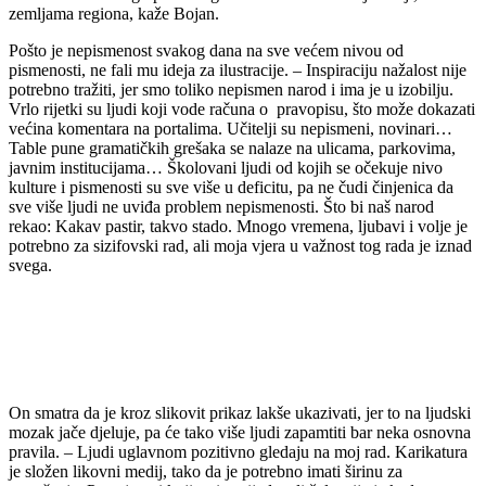
zemljama regiona, kaže Bojan.
Pošto je nepismenost svakog dana na sve većem nivou od
pismenosti, ne fali mu ideja za ilustracije. – Inspiraciju nažalost nije
potrebno tražiti, jer smo toliko nepismen narod i ima je u izobilju.
Vrlo rijetki su ljudi koji vode računa o pravopisu, što može dokazati
većina komentara na portalima. Učitelji su nepismeni, novinari…
Table pune gramatičkih grešaka se nalaze na ulicama, parkovima,
javnim institucijama… Školovani ljudi od kojih se očekuje nivo
kulture i pismenosti su sve više u deficitu, pa ne čudi činjenica da
sve više ljudi ne uviđa problem nepismenosti. Što bi naš narod
rekao: Kakav pastir, takvo stado. Mnogo vremena, ljubavi i volje je
potrebno za sizifovski rad, ali moja vjera u važnost tog rada je iznad
svega.
On smatra da je kroz slikovit prikaz lakše ukazivati, jer to na ljudski
mozak jače djeluje, pa će tako više ljudi zapamtiti bar neka osnovna
pravila. – Ljudi uglavnom pozitivno gledaju na moj rad. Karikatura
je složen likovni medij, tako da je potrebno imati širinu za