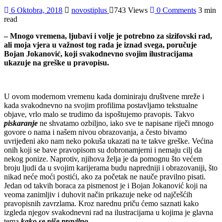
6 Oktobra, 2018
novostiplus
743 Views
0 Comments
3 min
read
– Mnogo vremena, ljubavi i volje je potrebno za sizifovski rad,
ali moja vjera u važnost tog rada je iznad svega, poručuje
Bojan Jokanović, koji svakodnevno svojim ilustracijama
ukazuje na greške u pravopisu.
U ovom modernom vremenu kada dominiraju društvene mreže i
kada svakodnevno na svojim profilima postavljamo tekstualne
objave, vrlo malo se trudimo da ispoštujemo pravopis. Takvo
piskaranje
ne shvatamo ozbiljno, iako sve te napisane riječi mnogo
govore o nama i našem nivou obrazovanja, a često bivamo
uvrijeđeni ako nam neko pokuša ukazati na te takve greške. Većina
onih koji se bave pravopisom su dobronamjerni i nemaju cilj da
nekog ponize. Naprotiv, njihova želja je da pomognu što većem
broju ljudi da u svojim karijerama budu napredniji i obrazovaniji, što
nikad neće moći postići, ako za početak ne nauče pravilno pisati.
Jedan od takvih boraca za pismenost je i Bojan Jokanović koji na
veoma zanimljiv i duhovit način prikazuje neke od najčešćih
pravopisnih zavrzlama. Kroz narednu priču ćemo saznati kako
izgleda njegov svakodnevni rad na ilustracijama u kojima je glavna
tema
kako se piše pravilno.