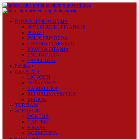
Skip
to
content
Novosti
NOVOSTI EKONOMIJA
Plus
INVESTICIJE I FINANSIJE
POSAO
Portal
POLJOPRIVREDA
pozitivnih
GRAĐEVINARSTVO
vijesti
PRAVNA PITANJA
ENERGETIKA
EKOLOGIJA
Politika +
DRUŠTVO
LIČNOSTI
DEŠAVANJA
BANJALUKA
REPUBLIKA SRPSKA
REGION
TURIZAM
ZDRAVLJE
DOKTOR
GASTRO
VJEŽBE
KOZMETIKA
KULTURA