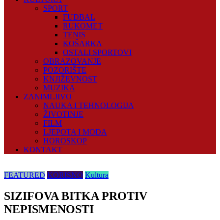
SPORT
FUDBAL
RUKOMET
TENIS
KOŠARKA
OSTALI SPORTOVI
OBRAZOVANJE
POZORIŠTE
KNJIŽEVNOST
MUZIKA
ZANIMLJIVO
NAUKA I TEHNOLOGIJA
ŽIVOTINJE
FILM
LJEPOTA I MODA
HOROSKOP
KONTAKT
FEATURED
KORISNO
Kultura
SIZIFOVA BITKA PROTIV
NEPISMENOSTI