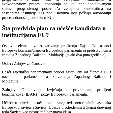
svakodnevnom procesu donošenja odluka, npr. dodjeljivanjem
statusa progresivnog posmatrača zemljama kandidatima na
sastancima institucija EU pod uslovima koji poštuju autonomiju
procesa donošenja odluka u EU.
Šta predviđa plan za učešće kandidata u
institucijama EU?
Osnovni elementi za ostvarivanje proširenja Zajednički sastanci
Evropske komisije/članova Evropskog parlamenta sa predstavnicima
zemalja Zapadnog Balkana i Moldavije (svaki dva puta godišnje).
Uslov:
Zahtjev za članstvo.
Češći zajednički parlamentarni odbori sastavljeni od članova EP i
nacionalnih parlamentaraca iz zemalja Zapadnog Balkana i
Moldavije.
Zahtjev:
Odobravanje Izvještaja o privremenoj procijeni
benčmarkova (IBAR) + poziv Evropskog parlamenta.
Učešće u određenim tačkama dnevnog reda neformalnih sastanaka
Evropskog savjeta i Savjeta. Učešće u određenim tačkama dnevnog
reda Savjeta kao posmatrač bez prava glasa.