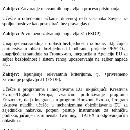
Zahtjev:
Zatvaranje relevantnih poglavlja u procesu pristupanja.
Učešće u određenim tačkama dnevnog reda sastanaka Savjeta za
spoljne poslove kao posmatrači bez prava glasa.
Zahtjev:
Privremeno zatvaranje poglavlja 31 (FSDP).
Unaprijeđena saradnja u oblasti bezbjednosti i odbrane, uključujući
partnerstva u oblasti bezbjednosti i odbrane, projekte PESCO-a,
unaprijeđena saradnja sa Frontex-om, integracija u Agenciju EU za
sajber bezbjednost i sistem ranog upozoravanja na sajber napade
EU.
Zahtjev:
Ispunjenje relevantnih kriterijuma, tj. +privremeno
zatvaranje poglavlja 31 (FSDP).
Učešće u programima i inicijativama EU, uključujući: Kreativna
Evropa/Digitalna Evropa, zvanično pridruživanje programu
Erazmus+, dalja integracija u program Horizont Evropa, Program
iskustva mladih, učešće u mehanizmima objedinjavanja EU za
zajedničke nabavke, potpun pristup Instrumentu za tehničku
podršku, jačanje instrumenata Twinning i TAIEX u odgovarajućim
oblastima.