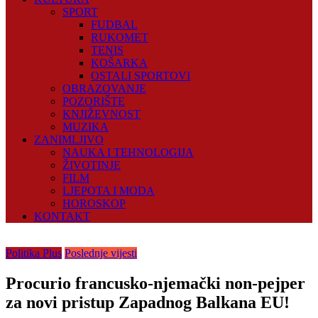
SPORT
FUDBAL
RUKOMET
TENIS
KOŠARKA
OSTALI SPORTOVI
OBRAZOVANJE
POZORIŠTE
KNJIŽEVNOST
MUZIKA
ZANIMLJIVO
NAUKA I TEHNOLOGIJA
ŽIVOTINJE
FILM
LJEPOTA I MODA
HOROSKOP
KONTAKT
Politika Plus
Poslednje vijesti
Procurio francusko-njemački non-pejper
za novi pristup Zapadnog Balkana EU!