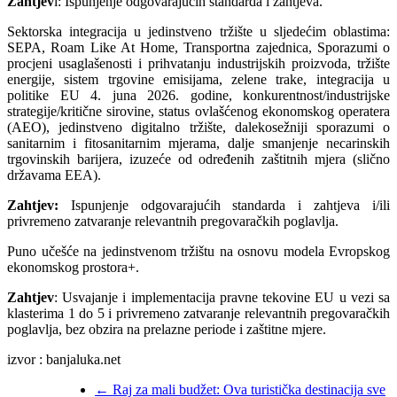
Zahtjev
i: Ispunjenje odgovarajućih standarda i zahtjeva.
Sektorska integracija u jedinstveno tržište u sljedećim oblastima:
SEPA, Roam Like At Home, Transportna zajednica, Sporazumi o
procjeni usaglašenosti i prihvatanju industrijskih proizvoda, tržište
energije, sistem trgovine emisijama, zelene trake, integracija u
politike EU 4. juna 2026. godine, konkurentnost/industrijske
strategije/kritične sirovine, status ovlašćenog ekonomskog operatera
(AEO), jedinstveno digitalno tržište, dalekosežniji sporazumi o
sanitarnim i fitosanitarnim mjerama, dalje smanjenje necarinskih
trgovinskih barijera, izuzeće od određenih zaštitnih mjera (slično
državama EEA).
Zahtjev:
Ispunjenje odgovarajućih standarda i zahtjeva i/ili
privremeno zatvaranje relevantnih pregovaračkih poglavlja.
Puno učešće na jedinstvenom tržištu na osnovu modela Evropskog
ekonomskog prostora+.
Zahtjev
: Usvajanje i implementacija pravne tekovine EU u vezi sa
klasterima 1 do 5 i privremeno zatvaranje relevantnih pregovaračkih
poglavlja, bez obzira na prelazne periode i zaštitne mjere.
izvor : banjaluka.net
←
Raj za mali budžet: Ova turistička destinacija sve