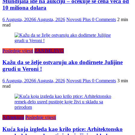
Mundijala ide na aukciju – očekuje se cena veća od
10 miliona dolara
6 Augusta, 2026
6 Augusta, 2026
Novosti Plus
0 Comments
2 min
read
Poslednje vijesti
ZANIMLJIVO
Kažu da se želje ostvaruju ako dodirnete Julijine
grudi u Veroni !
6 Augusta, 2026
6 Augusta, 2026
Novosti Plus
0 Comments
3 min
read
Arhitektura
Poslednje vijesti
Kuća koja izgleda kao krilo ptice: Arhitektonsko