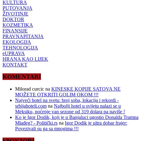
KULTURA
PUTOVANJA
ŽIVOTINJE
DOKTOR
KOZMETIKA
FINANSIJE
PRAVNAPITANJA
EKOLOGIJA
TEHNOLOGIJA
eUPRAVA
HRANA KAO LIJEK
KONTAKT
KOMENTARI
Milorad curcic
na
KINESKE KOPIJE SATOVA NE
MOŽETE OTKRITI GOLIM OKOM !!!
Najveći hotel na svetu: broj soba, lokacija i rekordi -
srbijahoteli.com
na
Najbolji hotel u svijetu nalazi se u
Meksiku, noćenje van sezone od 319 dolara pa naviše !
Ko je Igor Dodik, koji je u Banjaluci ugostio Donalda Trampa
Mlađeg? - Politički.rs
na
Igor Dodik je ultra dobar frajer:
Povezivali su ga sa mnogima !!!
SPONZORI