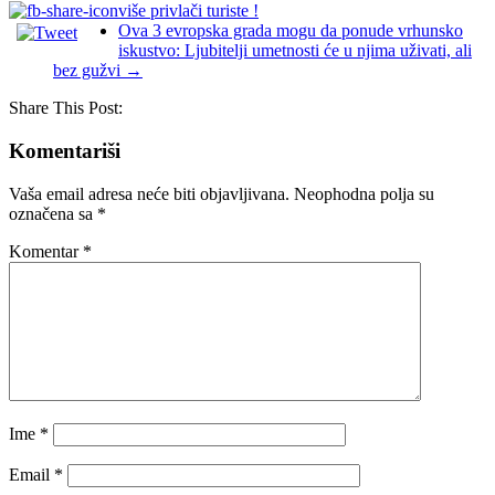
više privlači turiste !
Ova 3 evropska grada mogu da ponude vrhunsko
iskustvo: Ljubitelji umetnosti će u njima uživati, ali
bez gužvi
→
Share This Post:
Komentariši
Vaša email adresa neće biti objavljivana.
Neophodna polja su
označena sa
*
Komentar
*
Ime
*
Email
*