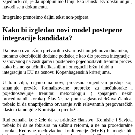
zajednički cilj je da upotpunimo Uniju kao istinski Evropsku uniju”,
navodi se u dokumentu.
Integralno prenosimo daljni tekst non-pejpera.
Kako bi izgledao novi model postepene
integracije kandidata?
Da bismo ovu težnju pretvorili u stvarnost i unijeli novu dinamiku,
moramo obezbijediti dodatne podsticaje kao dio procesa integracije
zasnovanog na zaslugama i postepeno pojednostaviti trenutni proces
kako bismo ga učinili efikasnijim i omogućili bržu i dublju
integraciju u EU na osnovu Kopenhagenskih kriterijuma.
U tom cilju, ciljamo na novi, procesno orijentisan pristup koji
smanjuje previše formalizovane prepreke za međukorake i
pojednostavljuje trenutnu metodologiju ( spajanjem nekih
proceduralnih koraka). Štaviše, uz punu saglasnost država članica,
trebalo bi da unaprijedimo otvaranje svih relevantnih pregovaračkih
klastera tamo gdje Komisija to predloži.
Rad zemalja koje žele da se pridruže članstvu, Komisije i Savjeta
trebalo bi da se fokusira na suštinu reformi, a ne na proceduralne
korake. Redovne međuvladine konferencije (MVK) bi mogle biti