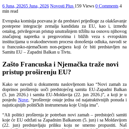
6 Juna, 2026
5 Juna, 2026
Novosti Plus
159 Views
0 Comments
4
min read
Evropska komisija pozvana je da predstavi prijedloge za olakšavanje
postepene integracije zemalja kandidata za EU, kao i, između
ostalog, privilegovan pristup unutrašnjem tržištu na osnovu njihovog
značajnog napretka u pregovorima i bližih veza s evropskim
institucijama u svakodnevnom procesu donošenja odluka, navodi se
u francusko-njemačkom non-pejpera koji će biti predstavljen na
Samitu EU – Zapadni Balkan u Tivtu.
Zašto Francuska i Njemačka traže novi
pristup proširenju EU?
Kako se navodi u dokumentu naslovljenom kao “Novi zamah za
doprinos proširenju uoči predstojećeg samita EU-Zapadni Balkan
(5. jun 2026.) i samita EU-Moldavija (22. jun 2026.)”, a koji je u
posjedu
Nove
, “proširenje ostaje jedna od najatraktivnijih ponuda i
najuticajnijih političkih instrumenata koje Unija ima”.
“Ali politici proširenja je potreban novi zamah – predstojeći samiti
koje će EU održati sa Zapadnim Balkanom (5. jun) i sa Moldavijom
(22. jun) predstavljaju priliku koju ne smemo propustiti. Naš