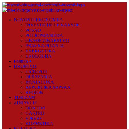
Skip
to
content
Novosti
NOVOSTI EKONOMIJA
Plus
INVESTICIJE I FINANSIJE
POSAO
Portal
POLJOPRIVREDA
pozitivnih
GRAĐEVINARSTVO
vijesti
PRAVNA PITANJA
ENERGETIKA
EKOLOGIJA
Politika +
DRUŠTVO
LIČNOSTI
DEŠAVANJA
BANJALUKA
REPUBLIKA SRPSKA
REGION
TURIZAM
ZDRAVLJE
DOKTOR
GASTRO
VJEŽBE
KOZMETIKA
KULTURA