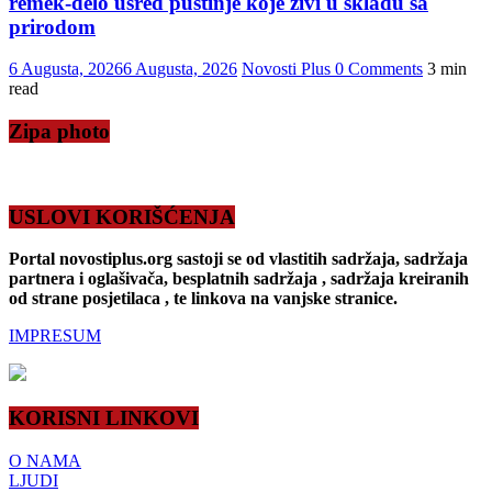
remek-delo usred pustinje koje živi u skladu sa
prirodom
6 Augusta, 2026
6 Augusta, 2026
Novosti Plus
0 Comments
3 min
read
Zipa photo
USLOVI KORIŠĆENJA
Portal novostiplus.org sastoji se od vlastitih sadržaja, sadržaja
partnera i oglašivača, besplatnih sadržaja , sadržaja kreiranih
od strane posjetilaca , te linkova na vanjske stranice.
IMPRESUM
KORISNI LINKOVI
O NAMA
LJUDI