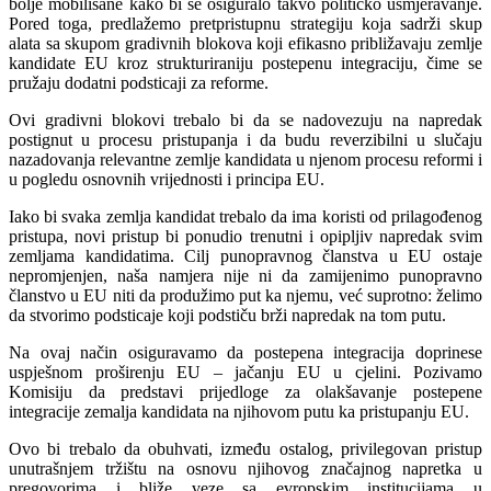
bolje mobilisane kako bi se osiguralo takvo političko usmjeravanje.
Pored toga, predlažemo pretpristupnu strategiju koja sadrži skup
alata sa skupom gradivnih blokova koji efikasno približavaju zemlje
kandidate EU kroz strukturiraniju postepenu integraciju, čime se
pružaju dodatni podsticaji za reforme.
Ovi gradivni blokovi trebalo bi da se nadovezuju na napredak
postignut u procesu pristupanja i da budu reverzibilni u slučaju
nazadovanja relevantne zemlje kandidata u njenom procesu reformi i
u pogledu osnovnih vrijednosti i principa EU.
Iako bi svaka zemlja kandidat trebalo da ima koristi od prilagođenog
pristupa, novi pristup bi ponudio trenutni i opipljiv napredak svim
zemljama kandidatima. Cilj punopravnog članstva u EU ostaje
nepromjenjen, naša namjera nije ni da zamijenimo punopravno
članstvo u EU niti da produžimo put ka njemu, već suprotno: želimo
da stvorimo podsticaje koji podstiču brži napredak na tom putu.
Na ovaj način osiguravamo da postepena integracija doprinese
uspješnom proširenju EU – jačanju EU u cjelini. Pozivamo
Komisiju da predstavi prijedloge za olakšavanje postepene
integracije zemalja kandidata na njihovom putu ka pristupanju EU.
Ovo bi trebalo da obuhvati, između ostalog, privilegovan pristup
unutrašnjem tržištu na osnovu njihovog značajnog napretka u
pregovorima i bliže veze sa evropskim institucijama u